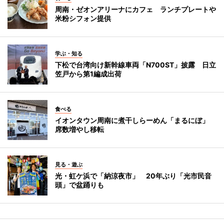
周南・ゼオンアリーナにカフェ ランチプレートや
米粉シフォン提供
学ぶ・知る
下松で台湾向け新幹線車両「N700ST」披露 日立
笠戸から第1編成出荷
食べる
イオンタウン周南に煮干しらーめん「まるにぼ」
席数増やし移転
見る・遊ぶ
光・虹ケ浜で「納涼夜市」 20年ぶり「光市民音
頭」で盆踊りも