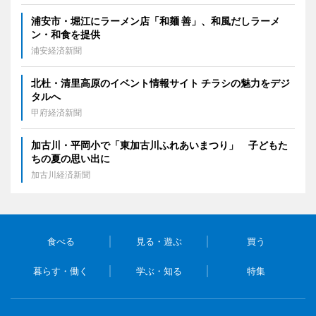
浦安市・堀江にラーメン店「和麺 善」、和風だしラーメ
ン・和食を提供
浦安経済新聞
北杜・清里高原のイベント情報サイト チラシの魅力をデジ
タルへ
甲府経済新聞
加古川・平岡小で「東加古川ふれあいまつり」 子どもた
ちの夏の思い出に
加古川経済新聞
食べる
見る・遊ぶ
買う
暮らす・働く
学ぶ・知る
特集