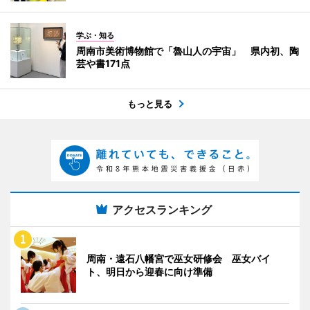
学ぶ・知る
周南市美術博物館で「魯山人の宇宙」 県内初、陶
芸や書171点
もっと見る
アクセスランキング
周南・遠石八幡宮で巫女研修会 巫女バイ
ト、明日から迎春に向け準備