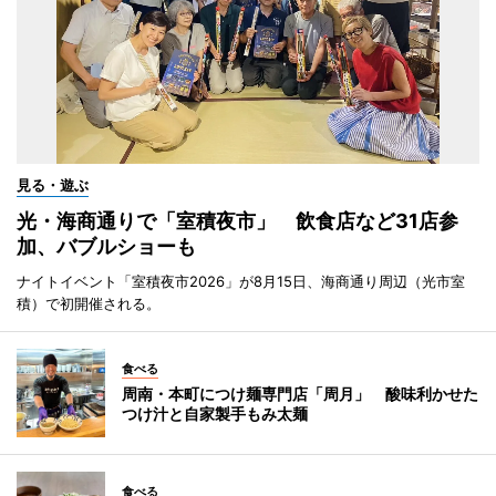
見る・遊ぶ
光・海商通りで「室積夜市」 飲食店など31店参
加、バブルショーも
ナイトイベント「室積夜市2026」が8月15日、海商通り周辺（光市室
積）で初開催される。
食べる
周南・本町につけ麺専門店「周月」 酸味利かせた
つけ汁と自家製手もみ太麺
食べる