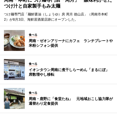
つけ汁と自家製手もみ太麺
つけ麺専門店「麺鮮醤油（しょうゆ）房 周月 徳山店」（周南市本町
2）が8月3日、海鮮居酒屋店跡にオープンした。
食べる
周南・ゼオンアリーナにカフェ ランチプレートや
米粉シフォン提供
食べる
イオンタウン周南に煮干しらーめん「まるにぼ」
席数増やし移転
食べる
周南・鹿野に「食堂たね」 元地域おこし協力隊が
週替わり定食提供