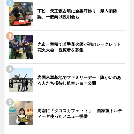
下松・天王森古墳に金製耳飾り 県内初確
認、一般向け説明会も
光市・室積で若手花火師が初のシークレット
花火大会 観覧者を募集
岩国米軍基地でファミリーデー 障がいのあ
る人たち招待し航空ショー公開
周南に「タコスカフェ トト」 自家製トルテ
ィーヤ使ったメニュー提供