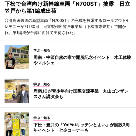
下松で台湾向け新幹線車両「N700ST」披露 日立
笠戸から第1編成出荷
台湾高速鉄道の新型車両「N700ST」の完成を披露するロールアウトセ
レモニーが7月30日、日立製作所笠戸事業所（下松市東豊井）で開か
れ、第1編成が台湾に向けて出荷された。
学ぶ・知る
周南・中須自然の家で開所記念イベント 木工体験
やマルシェ
学ぶ・知る
周南JCが青少年向け国際交流事業 丸山ゴンザレ
スさん講演会も
学ぶ・知る
下松・豊井の「YoiYoiキッチンとよい」が開設3周
年イベント 七夕コーナーも