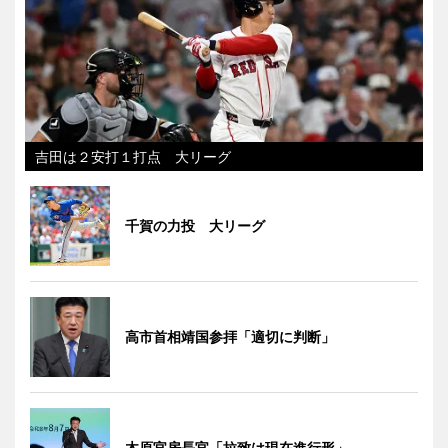
吉田は２安打１打点 大リーグ
千賀の力投 大リーグ
高市首相靖国参拝「適切に判断」
木原官房長官「拉致は現在進行形」