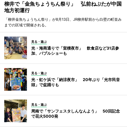
柳井で「金魚ちょうちん祭り」 弘前ねぷたが中国
地方初運行
「柳井金魚ちょうちん祭り」が8月13日、JR柳井駅前から白壁の町並み
までの区域で開催される。
見る・遊ぶ
光・海商通りで「室積夜市」 飲食店など31店参
加、バブルショーも
見る・遊ぶ
光・虹ケ浜で「納涼夜市」 20年ぶり「光市民音
頭」で盆踊りも
見る・遊ぶ
周南で「サンフェスタしんなんよう」 50回記念
で花火5000発