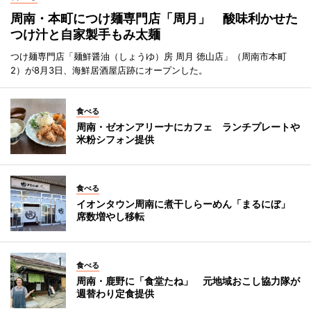
周南・本町につけ麺専門店「周月」 酸味利かせた
つけ汁と自家製手もみ太麺
つけ麺専門店「麺鮮醤油（しょうゆ）房 周月 徳山店」（周南市本町
2）が8月3日、海鮮居酒屋店跡にオープンした。
食べる
周南・ゼオンアリーナにカフェ ランチプレートや
米粉シフォン提供
食べる
イオンタウン周南に煮干しらーめん「まるにぼ」
席数増やし移転
食べる
周南・鹿野に「食堂たね」 元地域おこし協力隊が
週替わり定食提供