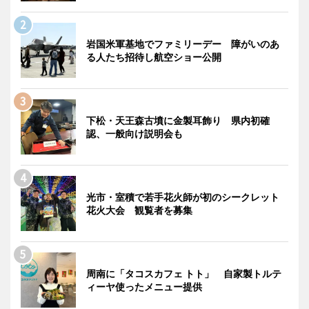
岩国米軍基地でファミリーデー 障がいのあ
る人たち招待し航空ショー公開
下松・天王森古墳に金製耳飾り 県内初確
認、一般向け説明会も
光市・室積で若手花火師が初のシークレット
花火大会 観覧者を募集
周南に「タコスカフェ トト」 自家製トルテ
ィーヤ使ったメニュー提供