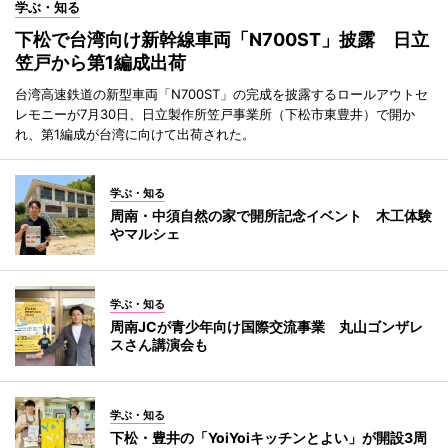
学ぶ・知る
下松で台湾向け新幹線車両「N700ST」披露 日立
笠戸から第1編成出荷
台湾高速鉄道の新型車両「N700ST」の完成を披露するロールアウトセ
レモニーが7月30日、日立製作所笠戸事業所（下松市東豊井）で開か
れ、第1編成が台湾に向けて出荷された。
学ぶ・知る
周南・中須自然の家で開所記念イベント 木工体験
やマルシェ
学ぶ・知る
周南JCが青少年向け国際交流事業 丸山ゴンザレ
スさん講演会も
学ぶ・知る
下松・豊井の「YoiYoiキッチンとよい」が開設3周