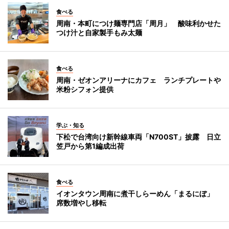
食べる
周南・本町につけ麺専門店「周月」 酸味利かせた
つけ汁と自家製手もみ太麺
食べる
周南・ゼオンアリーナにカフェ ランチプレートや
米粉シフォン提供
学ぶ・知る
下松で台湾向け新幹線車両「N700ST」披露 日立
笠戸から第1編成出荷
食べる
イオンタウン周南に煮干しらーめん「まるにぼ」
席数増やし移転