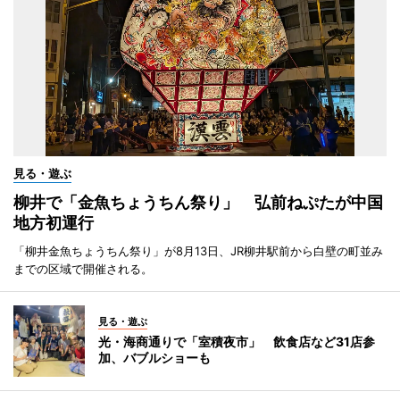
見る・遊ぶ
柳井で「金魚ちょうちん祭り」 弘前ねぷたが中国
地方初運行
「柳井金魚ちょうちん祭り」が8月13日、JR柳井駅前から白壁の町並み
までの区域で開催される。
見る・遊ぶ
光・海商通りで「室積夜市」 飲食店など31店参
加、バブルショーも