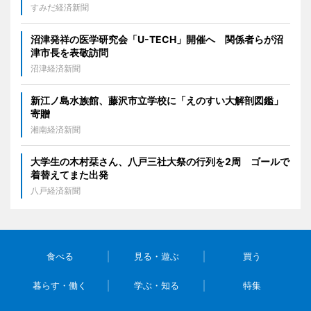
すみだ経済新聞
沼津発祥の医学研究会「U-TECH」開催へ 関係者らが沼
津市長を表敬訪問
沼津経済新聞
新江ノ島水族館、藤沢市立学校に「えのすい大解剖図鑑」
寄贈
湘南経済新聞
大学生の木村栞さん、八戸三社大祭の行列を2周 ゴールで
着替えてまた出発
八戸経済新聞
食べる
見る・遊ぶ
買う
暮らす・働く
学ぶ・知る
特集