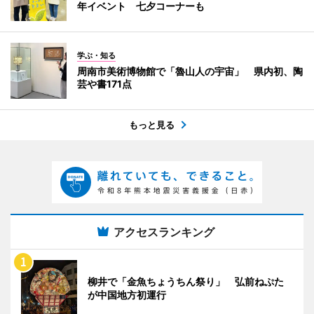
年イベント 七夕コーナーも
学ぶ・知る
周南市美術博物館で「魯山人の宇宙」 県内初、陶
芸や書171点
もっと見る
アクセスランキング
柳井で「金魚ちょうちん祭り」 弘前ねぷた
が中国地方初運行