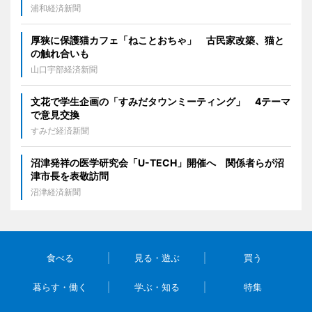
浦和経済新聞
厚狭に保護猫カフェ「ねことおちゃ」 古民家改築、猫と
の触れ合いも
山口宇部経済新聞
文花で学生企画の「すみだタウンミーティング」 4テーマ
で意見交換
すみだ経済新聞
沼津発祥の医学研究会「U-TECH」開催へ 関係者らが沼
津市長を表敬訪問
沼津経済新聞
食べる
見る・遊ぶ
買う
暮らす・働く
学ぶ・知る
特集