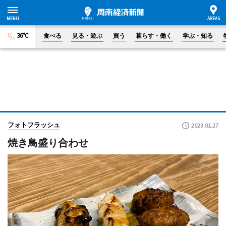
36°C
食べる
見る・遊ぶ
買う
暮らす・働く
学ぶ・知る
フォトフラッシュ
2023.01.27
焼き鳥盛り合わせ