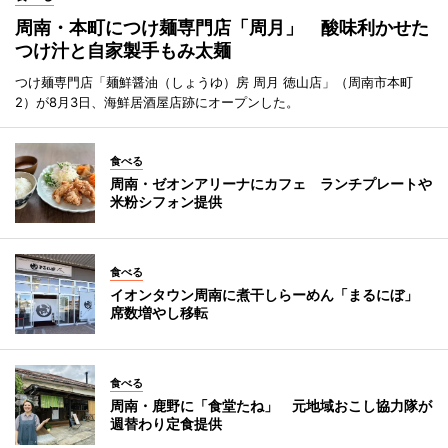
周南・本町につけ麺専門店「周月」 酸味利かせた
つけ汁と自家製手もみ太麺
つけ麺専門店「麺鮮醤油（しょうゆ）房 周月 徳山店」（周南市本町
2）が8月3日、海鮮居酒屋店跡にオープンした。
食べる
周南・ゼオンアリーナにカフェ ランチプレートや
米粉シフォン提供
食べる
イオンタウン周南に煮干しらーめん「まるにぼ」
席数増やし移転
食べる
周南・鹿野に「食堂たね」 元地域おこし協力隊が
週替わり定食提供