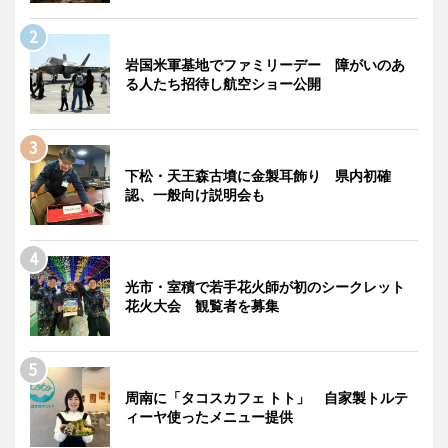
岩国米軍基地でファミリーデー 障がいのあ
る人たち招待し航空ショー公開
下松・天王森古墳に金製耳飾り 県内初確
認、一般向け説明会も
光市・室積で若手花火師が初のシークレット
花火大会 観覧者を募集
周南に「タコスカフェ トト」 自家製トルテ
ィーヤ使ったメニュー提供