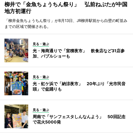
柳井で「金魚ちょうちん祭り」 弘前ねぷたが中国
地方初運行
「柳井金魚ちょうちん祭り」が8月13日、JR柳井駅前から白壁の町並み
までの区域で開催される。
見る・遊ぶ
光・海商通りで「室積夜市」 飲食店など31店参
加、バブルショーも
見る・遊ぶ
光・虹ケ浜で「納涼夜市」 20年ぶり「光市民音
頭」で盆踊りも
見る・遊ぶ
周南で「サンフェスタしんなんよう」 50回記念
で花火5000発