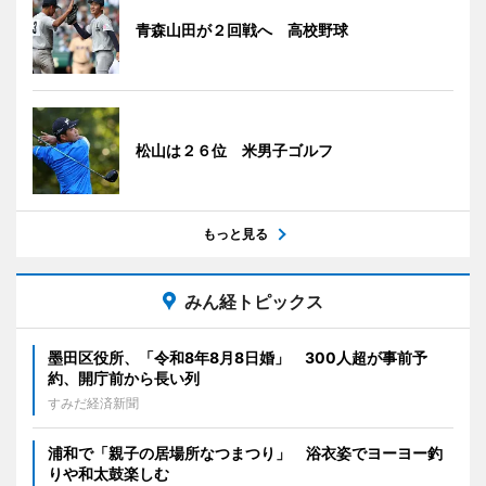
青森山田が２回戦へ 高校野球
松山は２６位 米男子ゴルフ
もっと見る
みん経トピックス
墨田区役所、「令和8年8月8日婚」 300人超が事前予
約、開庁前から長い列
すみだ経済新聞
浦和で「親子の居場所なつまつり」 浴衣姿でヨーヨー釣
りや和太鼓楽しむ