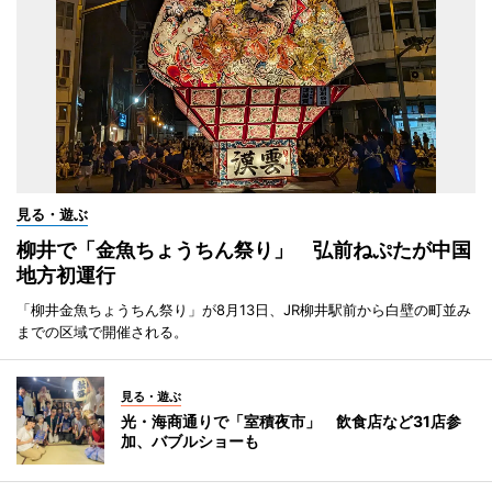
見る・遊ぶ
柳井で「金魚ちょうちん祭り」 弘前ねぷたが中国
地方初運行
「柳井金魚ちょうちん祭り」が8月13日、JR柳井駅前から白壁の町並み
までの区域で開催される。
見る・遊ぶ
光・海商通りで「室積夜市」 飲食店など31店参
加、バブルショーも