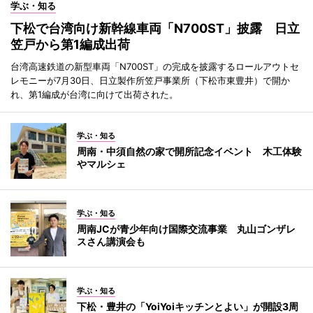
学ぶ・知る
下松で台湾向け新幹線車両「N700ST」披露 日立
笠戸から第1編成出荷
台湾高速鉄道の新型車両「N700ST」の完成を披露するロールアウトセ
レモニーが7月30日、日立製作所笠戸事業所（下松市東豊井）で開か
れ、第1編成が台湾に向けて出荷された。
学ぶ・知る
周南・中須自然の家で開所記念イベント 木工体験
やマルシェ
学ぶ・知る
周南JCが青少年向け国際交流事業 丸山ゴンザレ
スさん講演会も
学ぶ・知る
下松・豊井の「YoiYoiキッチンとよい」が開設3周