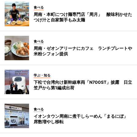
食べる
周南・本町につけ麺専門店「周月」 酸味利かせた
つけ汁と自家製手もみ太麺
食べる
周南・ゼオンアリーナにカフェ ランチプレートや
米粉シフォン提供
学ぶ・知る
下松で台湾向け新幹線車両「N700ST」披露 日立
笠戸から第1編成出荷
食べる
イオンタウン周南に煮干しらーめん「まるにぼ」
席数増やし移転