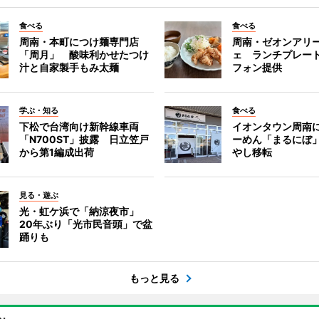
食べる
食べる
周南・本町につけ麺専門店
周南・ゼオンアリ
「周月」 酸味利かせたつけ
ェ ランチプレー
汁と自家製手もみ太麺
フォン提供
学ぶ・知る
食べる
下松で台湾向け新幹線車両
イオンタウン周南
「N700ST」披露 日立笠戸
ーめん「まるにぼ
から第1編成出荷
やし移転
見る・遊ぶ
光・虹ケ浜で「納涼夜市」
20年ぶり「光市民音頭」で盆
踊りも
もっと見る