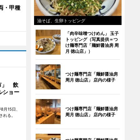
両・甲種
油そば、生卵トッピング
「肉辛味噌つけめん」 玉子
トッピング（写真提供＝つ
け麺専門店「麺鮮醤油房 周
月 徳山店」）
つけ麺専門店「麺鮮醤油房
周月 徳山店」 店内の様子
市」 飲
ルショー
つけ麺専門店「麺鮮醤油房
8月15日、
周月 徳山店」 店内の様子
される。