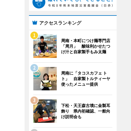
アクセスランキング
周南・本町につけ麺専門店
「周月」 酸味利かせたつ
け汁と自家製手もみ太麺
周南に「タコスカフェ ト
ト」 自家製トルティーヤ
使ったメニュー提供
下松・天王森古墳に金製耳
飾り 県内初確認、一般向
け説明会も