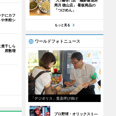
つけ麺専門店「麺鮮醤油房
周月 徳山店」 看板商品の
「つけめん」
ーナにカフ
トや米粉シ
もっと見る
ワールドフォトニュース
に煮干しら
」 席数増
「デジポリス」普及呼び掛け
プロ野球・オリックス１―