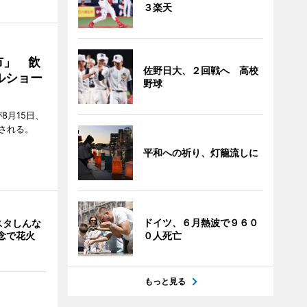
３楽天
市」 飲
佐野日大、２回戦へ 高校
ルショー
野球
8月15日、
される。
平和への祈り、灯籠流しに
ドイツ、６月熱波で９６０
スタしんな
念で花火
０人死亡
もっと見る