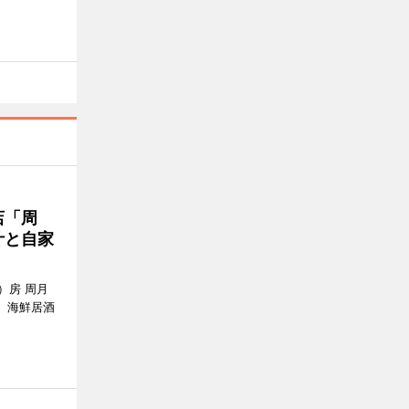
店「周
汁と自家
）房 周月
、海鮮居酒