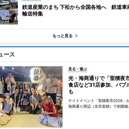
鉄道産業のまち 下松から全国各地へ 鉄道車
輸送特集
もっと見る
ュース
見る・遊ぶ
光・海商通りで「室積夜
食店など31店参加、バブ
も
ナイトイベント「室積夜市2026」が
海商通り周辺（光市室積）で初開催