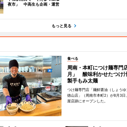
夜市」 中高生も企画・運営
もっと見る
食べる
周南・本町につけ麺専門
月」 酸味利かせたつけ
製手もみ太麺
つけ麺専門店「麺鮮醤油（しょうゆ
徳山店」（周南市本町2）が8月3日
屋店跡にオープンした。