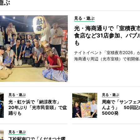
遊ぶ
見る・遊ぶ
光・海商通りで「室積夜
食店など31店参加、バブ
も
ナイトイベント「室積夜市2026」が
海商通り周辺（光市室積）で初開催
見る・遊ぶ
見る・遊ぶ
光・虹ケ浜で「納涼夜市」
周南で「サンフェ
20年ぶり「光市民音頭」で盆
んよう」 50回記
踊りも
5000発
見る・遊ぶ
下松駅南口で「くだまつ土曜