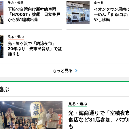
学ぶ・知る
食べる
下松で台湾向け新幹線車両
イオンタウン周南
「N700ST」披露 日立笠戸
ーめん「まるにぼ
から第1編成出荷
やし移転
見る・遊ぶ
光・虹ケ浜で「納涼夜市」
20年ぶり「光市民音頭」で盆
踊りも
もっと見る
遊ぶ
見る・遊ぶ
光・海商通りで「室積夜
食店など31店参加、バブ
も