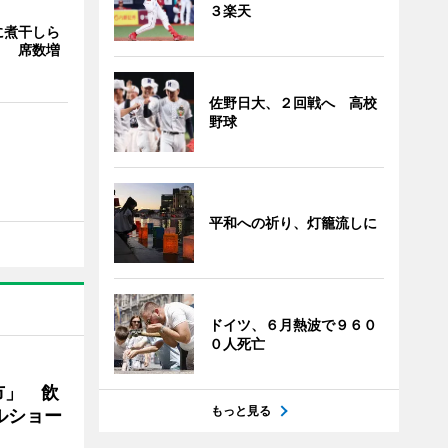
３楽天
に煮干しら
」 席数増
佐野日大、２回戦へ 高校
野球
平和への祈り、灯籠流しに
ドイツ、６月熱波で９６０
０人死亡
市」 飲
もっと見る
ルショー