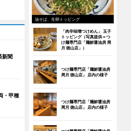
油そば、生卵トッピング
「肉辛味噌つけめん」 玉子
トッピング（写真提供＝つ
け麺専門店「麺鮮醤油房 周
月 徳山店」）
済新聞
つけ麺専門店「麺鮮醤油房
周月 徳山店」 店内の様子
両・甲種
つけ麺専門店「麺鮮醤油房
周月 徳山店」 店内の様子