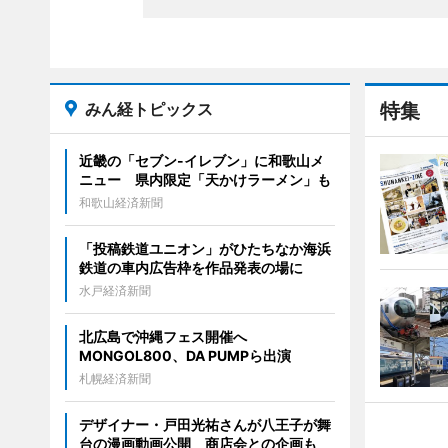
みん経トピックス
特集
近畿の「セブン-イレブン」に和歌山メ
ニュー 県内限定「天かけラーメン」も
和歌山経済新聞
「投稿鉄道ユニオン」がひたちなか海浜
鉄道の車内広告枠を作品発表の場に
水戸経済新聞
北広島で沖縄フェス開催へ
MONGOL800、DA PUMPら出演
札幌経済新聞
デザイナー・戸田光祐さんが八王子が舞
台の漫画動画公開 商店会との企画も