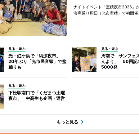
ナイトイベント「室積夜市2026」が
海商通り周辺（光市室積）で初開催
見る・遊ぶ
見る・遊ぶ
光・虹ケ浜で「納涼夜市」
周南で「サンフェ
20年ぶり「光市民音頭」で盆
んよう」 50回記
踊りも
5000発
見る・遊ぶ
下松駅南口で「くだまつ土曜
夜市」 中高生も企画・運営
もっと見る