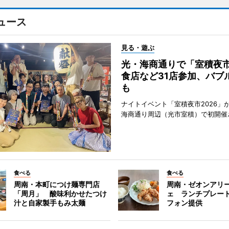
ュース
見る・遊ぶ
光・海商通りで「室積夜
食店など31店参加、バブ
も
ナイトイベント「室積夜市2026」が
海商通り周辺（光市室積）で初開催
食べる
食べる
周南・本町につけ麺専門店
周南・ゼオンアリ
「周月」 酸味利かせたつけ
ェ ランチプレー
汁と自家製手もみ太麺
フォン提供