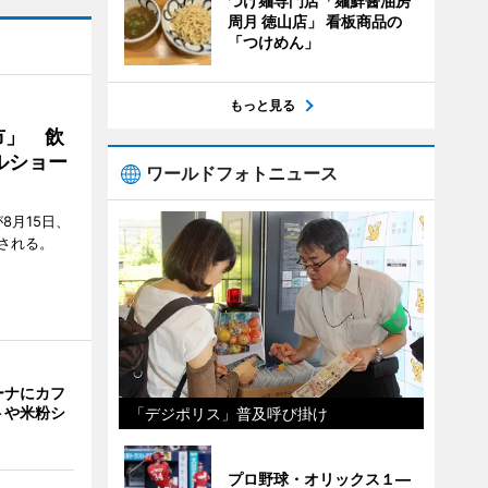
つけ麺専門店「麺鮮醤油房
周月 徳山店」 看板商品の
「つけめん」
もっと見る
市」 飲
ルショー
ワールドフォトニュース
8月15日、
される。
ーナにカフ
トや米粉シ
「デジポリス」普及呼び掛け
プロ野球・オリックス１―