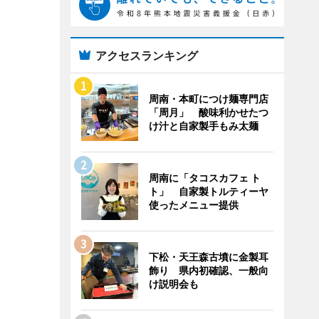
アクセスランキング
周南・本町につけ麺専門店
「周月」 酸味利かせたつ
け汁と自家製手もみ太麺
周南に「タコスカフェ ト
ト」 自家製トルティーヤ
使ったメニュー提供
下松・天王森古墳に金製耳
飾り 県内初確認、一般向
け説明会も