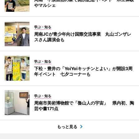
やマルシェ
学ぶ・知る
周南JCが青少年向け国際交流事業 丸山ゴンザレ
スさん講演会も
学ぶ・知る
下松・豊井の「YoiYoiキッチンとよい」が開設3周
年イベント 七夕コーナーも
学ぶ・知る
周南市美術博物館で「魯山人の宇宙」 県内初、陶
芸や書171点
もっと見る