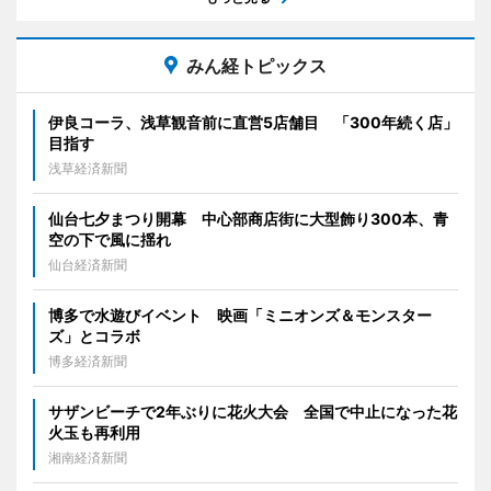
みん経トピックス
伊良コーラ、浅草観音前に直営5店舗目 「300年続く店」
目指す
浅草経済新聞
仙台七夕まつり開幕 中心部商店街に大型飾り300本、青
空の下で風に揺れ
仙台経済新聞
博多で水遊びイベント 映画「ミニオンズ＆モンスター
ズ」とコラボ
博多経済新聞
サザンビーチで2年ぶりに花火大会 全国で中止になった花
火玉も再利用
湘南経済新聞