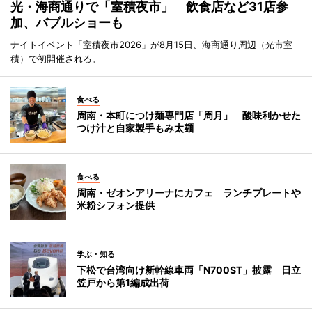
光・海商通りで「室積夜市」 飲食店など31店参
加、バブルショーも
ナイトイベント「室積夜市2026」が8月15日、海商通り周辺（光市室
積）で初開催される。
食べる
周南・本町につけ麺専門店「周月」 酸味利かせた
つけ汁と自家製手もみ太麺
食べる
周南・ゼオンアリーナにカフェ ランチプレートや
米粉シフォン提供
学ぶ・知る
下松で台湾向け新幹線車両「N700ST」披露 日立
笠戸から第1編成出荷