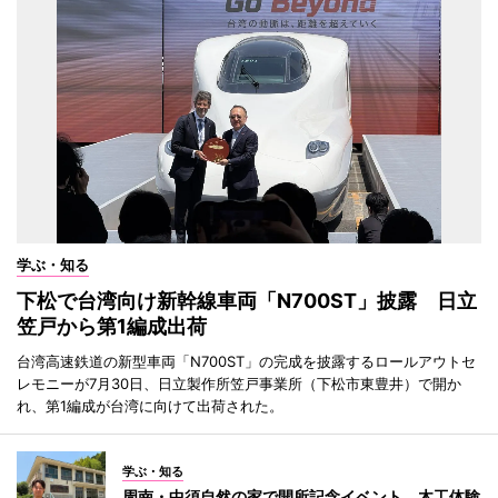
学ぶ・知る
下松で台湾向け新幹線車両「N700ST」披露 日立
笠戸から第1編成出荷
台湾高速鉄道の新型車両「N700ST」の完成を披露するロールアウトセ
レモニーが7月30日、日立製作所笠戸事業所（下松市東豊井）で開か
れ、第1編成が台湾に向けて出荷された。
学ぶ・知る
周南・中須自然の家で開所記念イベント 木工体験