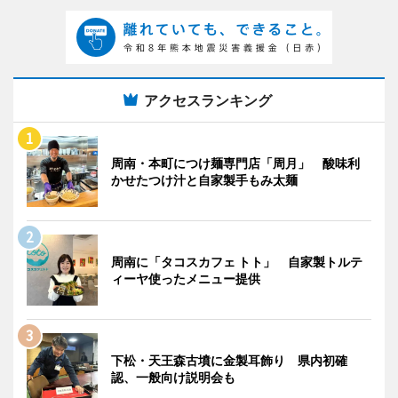
アクセスランキング
周南・本町につけ麺専門店「周月」 酸味利
かせたつけ汁と自家製手もみ太麺
周南に「タコスカフェ トト」 自家製トルテ
ィーヤ使ったメニュー提供
下松・天王森古墳に金製耳飾り 県内初確
認、一般向け説明会も