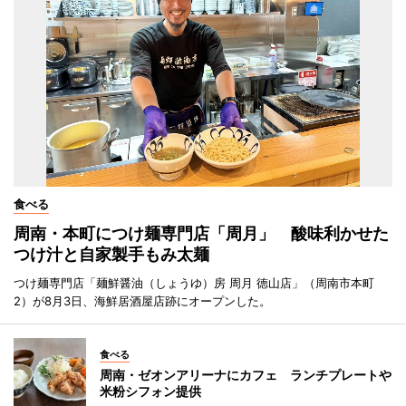
食べる
周南・本町につけ麺専門店「周月」 酸味利かせた
つけ汁と自家製手もみ太麺
つけ麺専門店「麺鮮醤油（しょうゆ）房 周月 徳山店」（周南市本町
2）が8月3日、海鮮居酒屋店跡にオープンした。
食べる
周南・ゼオンアリーナにカフェ ランチプレートや
米粉シフォン提供