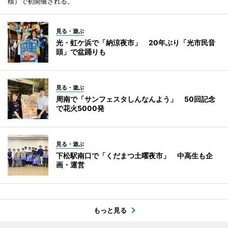
積）で初開催される。
見る・遊ぶ
光・虹ケ浜で「納涼夜市」 20年ぶり「光市民音
頭」で盆踊りも
見る・遊ぶ
周南で「サンフェスタしんなんよう」 50回記念
で花火5000発
見る・遊ぶ
下松駅南口で「くだまつ土曜夜市」 中高生も企
画・運営
もっと見る