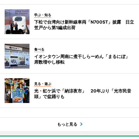
学ぶ・知る
下松で台湾向け新幹線車両「N700ST」披露 日立
笠戸から第1編成出荷
食べる
イオンタウン周南に煮干しらーめん「まるにぼ」
席数増やし移転
見る・遊ぶ
光・虹ケ浜で「納涼夜市」 20年ぶり「光市民音
頭」で盆踊りも
もっと見る