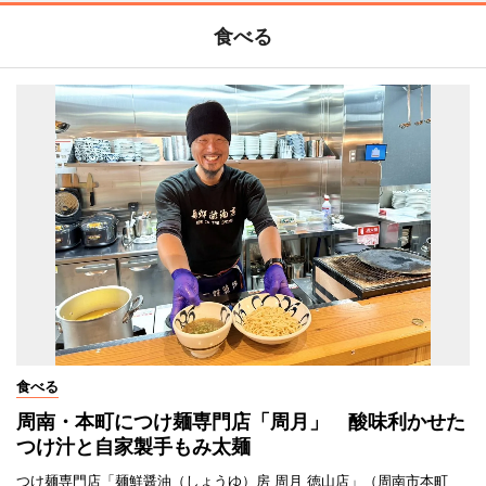
食べる
食べる
周南・本町につけ麺専門店「周月」 酸味利かせた
つけ汁と自家製手もみ太麺
つけ麺専門店「麺鮮醤油（しょうゆ）房 周月 徳山店」（周南市本町