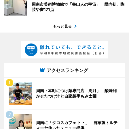
周南市美術博物館で「魯山人の宇宙」 県内初、陶
芸や書171点
もっと見る
アクセスランキング
周南・本町につけ麺専門店「周月」 酸味利
かせたつけ汁と自家製手もみ太麺
周南に「タコスカフェ トト」 自家製トルテ
ィーヤ使ったメニュー提供