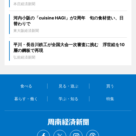
本庄経済新聞
河内小阪の「cuisine HAGI」が2周年 旬の食材使い、日
替わりで
東大阪経済新聞
平川・長谷川鉄工が全国大会一次審査に挑む 浮世絵を10
層の鋼板で再現
弘前経済新聞
食べる
見る・遊ぶ
買う
暮らす・働く
学ぶ・知る
特集