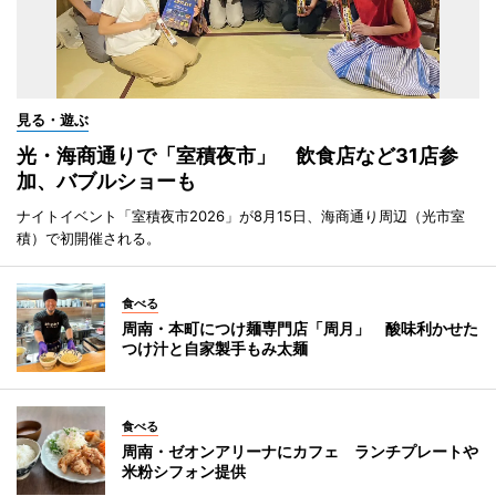
見る・遊ぶ
光・海商通りで「室積夜市」 飲食店など31店参
加、バブルショーも
ナイトイベント「室積夜市2026」が8月15日、海商通り周辺（光市室
積）で初開催される。
食べる
周南・本町につけ麺専門店「周月」 酸味利かせた
つけ汁と自家製手もみ太麺
食べる
周南・ゼオンアリーナにカフェ ランチプレートや
米粉シフォン提供