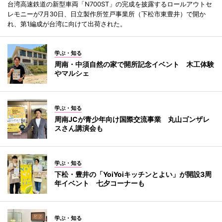
台湾高速鉄道の新型車両「N700ST」の完成を披露するロールアウトセ
レモニーが7月30日、日立製作所笠戸事業所（下松市東豊井）で開か
れ、第1編成が台湾に向けて出荷された。
学ぶ・知る
周南・中須自然の家で開所記念イベント 木工体験
やマルシェ
学ぶ・知る
周南JCが青少年向け国際交流事業 丸山ゴンザレ
スさん講演会も
学ぶ・知る
下松・豊井の「YoiYoiキッチンとよい」が開設3周
年イベント 七夕コーナーも
学ぶ・知る