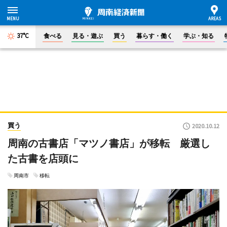
37°C
食べる
見る・遊ぶ
買う
暮らす・働く
学ぶ・知る
買う
2020.10.12
周南の古書店「マツノ書店」が移転 厳選し
た古書を店頭に
周南市
移転