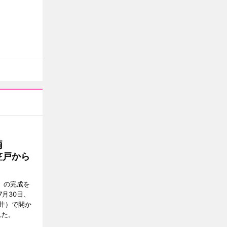
両
笠戸から
」の完成を
月30日、
井）で開か
れた。