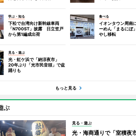
学ぶ・知る
食べる
下松で台湾向け新幹線車両
イオンタウン周南
「N700ST」披露 日立笠戸
ーめん「まるにぼ
から第1編成出荷
やし移転
見る・遊ぶ
光・虹ケ浜で「納涼夜市」
20年ぶり「光市民音頭」で盆
踊りも
もっと見る
遊ぶ
見る・遊ぶ
光・海商通りで「室積夜