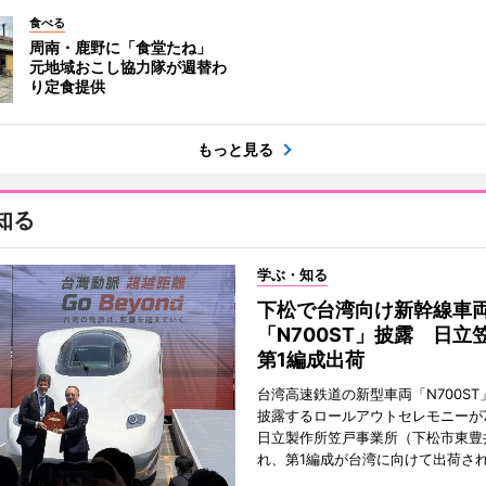
食べる
周南・鹿野に「食堂たね」
元地域おこし協力隊が週替わ
り定食提供
もっと見る
知る
学ぶ・知る
下松で台湾向け新幹線車
「N700ST」披露 日立
第1編成出荷
台湾高速鉄道の新型車両「N700ST
披露するロールアウトセレモニーが7
日立製作所笠戸事業所（下松市東豊
れ、第1編成が台湾に向けて出荷さ