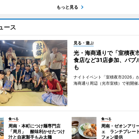
もっと見る
ュース
見る・遊ぶ
光・海商通りで「室積夜
食店など31店参加、バブ
も
ナイトイベント「室積夜市2026」が
海商通り周辺（光市室積）で初開催
食べる
食べる
周南・本町につけ麺専門店
周南・ゼオンアリ
「周月」 酸味利かせたつけ
ェ ランチプレー
汁と自家製手もみ太麺
フォン提供