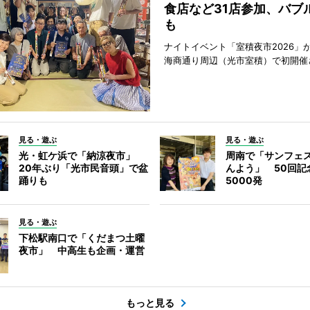
食店など31店参加、バブ
も
ナイトイベント「室積夜市2026」が
海商通り周辺（光市室積）で初開催
見る・遊ぶ
見る・遊ぶ
光・虹ケ浜で「納涼夜市」
周南で「サンフェ
20年ぶり「光市民音頭」で盆
んよう」 50回記
踊りも
5000発
見る・遊ぶ
下松駅南口で「くだまつ土曜
夜市」 中高生も企画・運営
もっと見る