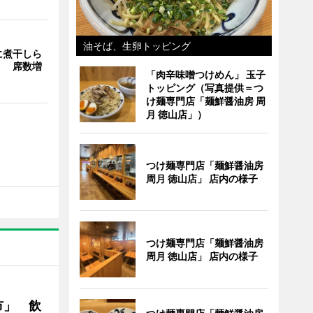
油そば、生卵トッピング
に煮干しら
」 席数増
「肉辛味噌つけめん」 玉子
トッピング（写真提供＝つ
け麺専門店「麺鮮醤油房 周
月 徳山店」）
つけ麺専門店「麺鮮醤油房
周月 徳山店」 店内の様子
つけ麺専門店「麺鮮醤油房
周月 徳山店」 店内の様子
市」 飲