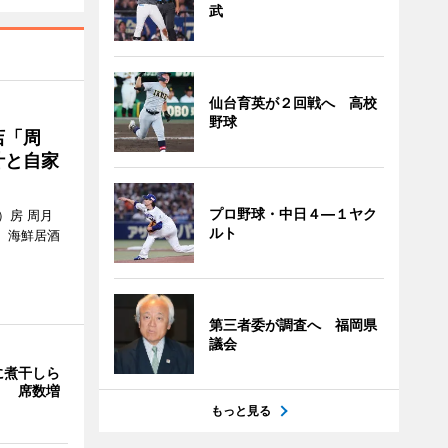
武
仙台育英が２回戦へ 高校
野球
店「周
汁と自家
プロ野球・中日４―１ヤク
）房 周月
ルト
、海鮮居酒
第三者委が調査へ 福岡県
議会
に煮干しら
」 席数増
もっと見る