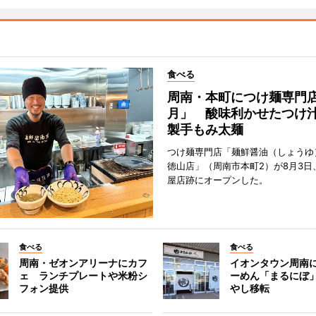
食べる
周南・本町につけ麺専門
月」 酸味利かせたつけ
製手もみ太麺
つけ麺専門店「麺鮮醤油（しょうゆ
徳山店」（周南市本町2）が8月3日
屋店跡にオープンした。
食べる
食べる
周南・ゼオンアリーナにカフ
イオンタウン周南
ェ ランチプレートや米粉シ
ーめん「まるにぼ
フォン提供
やし移転