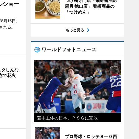
つけ麺専門店「麺鮮醤油房
ルショー
周月 徳山店」 看板商品の
「つけめん」
8月15日、
される。
もっと見る
ワールドフォトニュース
スタしんな
念で花火
若手主体の日本、ＰＳＧに完敗
プロ野球・ロッテ８―０西