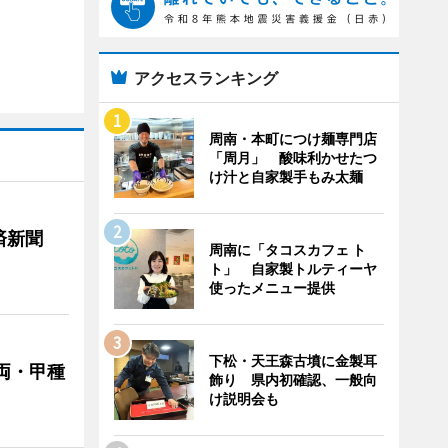
アクセスランキング
周南・本町につけ麺専門店
「周月」 酸味利かせたつ
け汁と自家製手もみ太麺
済新聞
周南に「タコスカフェ ト
ト」 自家製トルティーヤ
使ったメニュー提供
下松・天王森古墳に金製耳
両・甲種
飾り 県内初確認、一般向
け説明会も