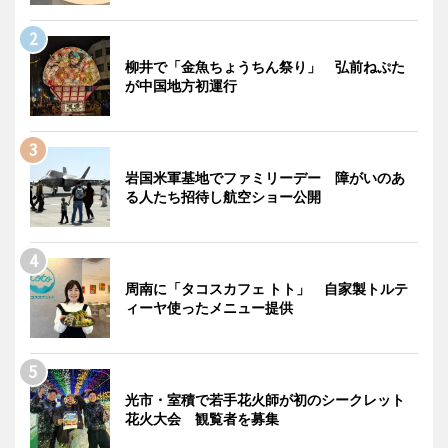
柳井で「金魚ちょうちん祭り」 弘前ねぷた
が中国地方初運行
岩国米軍基地でファミリーデー 障がいのあ
る人たち招待し航空ショー公開
周南に「タコスカフェ トト」 自家製トルテ
ィーヤ使ったメニュー提供
光市・室積で若手花火師が初のシークレット
花火大会 観覧者を募集