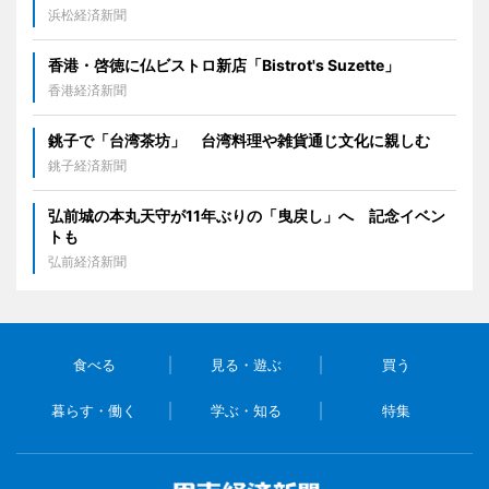
浜松経済新聞
香港・啓徳に仏ビストロ新店「Bistrot's Suzette」
香港経済新聞
銚子で「台湾茶坊」 台湾料理や雑貨通じ文化に親しむ
銚子経済新聞
弘前城の本丸天守が11年ぶりの「曳戻し」へ 記念イベン
トも
弘前経済新聞
食べる
見る・遊ぶ
買う
暮らす・働く
学ぶ・知る
特集