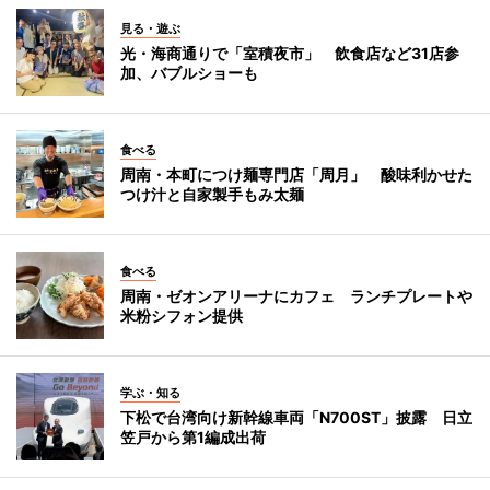
見る・遊ぶ
光・海商通りで「室積夜市」 飲食店など31店参
加、バブルショーも
食べる
周南・本町につけ麺専門店「周月」 酸味利かせた
つけ汁と自家製手もみ太麺
食べる
周南・ゼオンアリーナにカフェ ランチプレートや
米粉シフォン提供
学ぶ・知る
下松で台湾向け新幹線車両「N700ST」披露 日立
笠戸から第1編成出荷