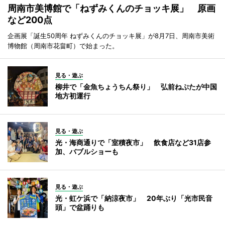
周南市美博館で「ねずみくんのチョッキ展」 原画
など200点
企画展「誕生50周年 ねずみくんのチョッキ展」が8月7日、周南市美術
博物館（周南市花畠町）で始まった。
見る・遊ぶ
柳井で「金魚ちょうちん祭り」 弘前ねぷたが中国
地方初運行
見る・遊ぶ
光・海商通りで「室積夜市」 飲食店など31店参
加、バブルショーも
見る・遊ぶ
光・虹ケ浜で「納涼夜市」 20年ぶり「光市民音
頭」で盆踊りも