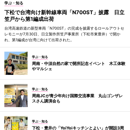
学ぶ・知る
下松で台湾向け新幹線車両「N700ST」披露 日立
笠戸から第1編成出荷
台湾高速鉄道の新型車両「N700ST」の完成を披露するロールアウトセ
レモニーが7月30日、日立製作所笠戸事業所（下松市東豊井）で開か
れ、第1編成が台湾に向けて出荷された。
学ぶ・知る
周南・中須自然の家で開所記念イベント 木工体験
やマルシェ
学ぶ・知る
周南JCが青少年向け国際交流事業 丸山ゴンザレ
スさん講演会も
学ぶ・知る
下松・豊井の「YoiYoiキッチンとよい」が開設3周