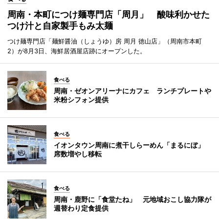
周南・本町につけ麺専門店「周月」 酸味利かせた
つけ汁と自家製手もみ太麺
つけ麺専門店「麺鮮醤油（しょうゆ）房 周月 徳山店」（周南市本町
2）が8月3日、海鮮居酒屋店跡にオープンした。
食べる
周南・ゼオンアリーナにカフェ ランチプレートや
米粉シフォン提供
食べる
イオンタウン周南に煮干しらーめん「まるにぼ」
席数増やし移転
食べる
周南・鹿野に「食堂たね」 元地域おこし協力隊が
週替わり定食提供