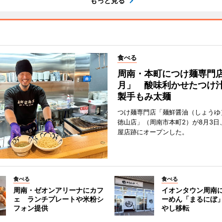
もっと見る
食べる
周南・本町につけ麺専門
月」 酸味利かせたつけ
製手もみ太麺
つけ麺専門店「麺鮮醤油（しょうゆ
徳山店」（周南市本町2）が8月3日
屋店跡にオープンした。
食べる
食べる
周南・ゼオンアリーナにカフ
イオンタウン周南
ェ ランチプレートや米粉シ
ーめん「まるにぼ
フォン提供
やし移転