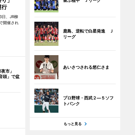
ん祭り」
喜ぶ植中 Ｊリーグ
運行
3日、JR柳
で開催され
鹿島、逆転で白星発進 Ｊ
リーグ
あいさつされる悠仁さま
涼夜市」
音頭」で盆
プロ野球・西武２―５ソフ
トバンク
もっと見る