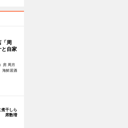
店「周
汁と自家
）房 周月
、海鮮居酒
に煮干しら
」 席数増