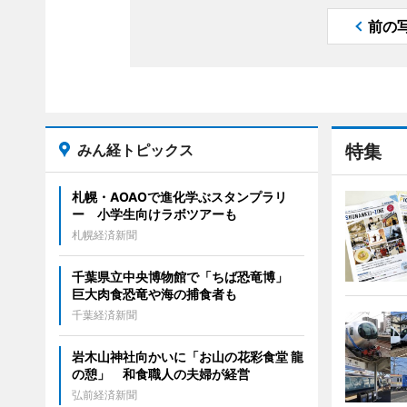
前の
みん経トピックス
特集
札幌・AOAOで進化学ぶスタンプラリ
ー 小学生向けラボツアーも
札幌経済新聞
千葉県立中央博物館で「ちば恐竜博」
巨大肉食恐竜や海の捕食者も
千葉経済新聞
岩木山神社向かいに「お山の花彩食堂 龍
の憩」 和食職人の夫婦が経営
弘前経済新聞