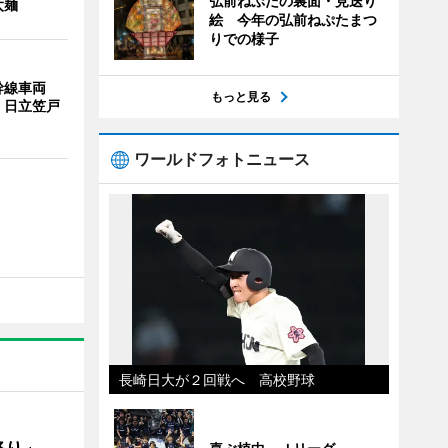
弘前ねぷたの裏面・見送り
太麺
絵 今年の弘前ねぷたまつ
りでの様子
幹線車両
もっと見る
 日立笠戸
ワールドフォトニュース
長崎日大が２回戦へ 高校野球