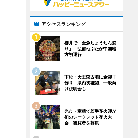
アクセスランキング
柳井で「金魚ちょうちん祭
り」 弘前ねぷたが中国地
方初運行
下松・天王森古墳に金製耳
飾り 県内初確認、一般向
け説明会も
光市・室積で若手花火師が
初のシークレット花火大
会 観覧者を募集