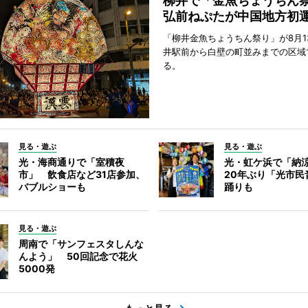
柳井で「金魚ちょうち
弘前ねぷたが中国地方初
「柳井金魚ちょうちん祭り」が8月1
井駅前から白壁の町並みまでの区域
る。
見る・遊ぶ
見る・遊ぶ
光・海商通りで「室積夜
光・虹ケ浜で「納
市」 飲食店など31店参加、
20年ぶり「光市民
バブルショーも
踊りも
見る・遊ぶ
周南で「サンフェスタしんな
んよう」 50回記念で花火
5000発