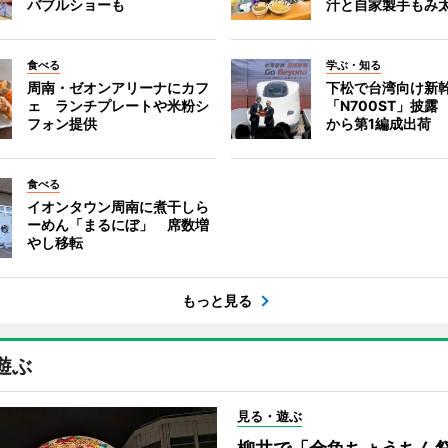
バブルショーも
汁と自家製手もみ
食べる
学ぶ・知る
周南・ゼオンアリーナにカフ
下松で台湾向け新
ェ ランチプレートや米粉シ
「N700ST」披露
フォン提供
から第1編成出荷
食べる
イオンタウン周南に煮干しら
ーめん「まるにぼ」 席数増
やし移転
もっと見る
遊ぶ
見る・遊ぶ