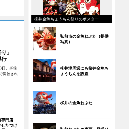
柳井金魚ちょうちん祭りのポスター
弘前市の金魚ねぷた（提供
写真）
ん祭り」
運行
3日、JR柳
柳井津周辺にも柳井金魚ち
ょうちんを設置
で開催され
柳井の金魚ねぷた
麺専門店
かせたつけ