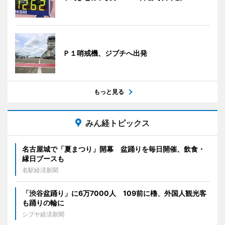
Ｐ１哨戒機、ジブチへ出発
もっと見る
みん経トピックス
名古屋城で「夏まつり」開幕 盆踊りを毎日開催、飲食・
縁日ブースも
名駅経済新聞
「渋谷盆踊り」に6万7000人 109前に櫓、外国人観光客
も踊りの輪に
シブヤ経済新聞