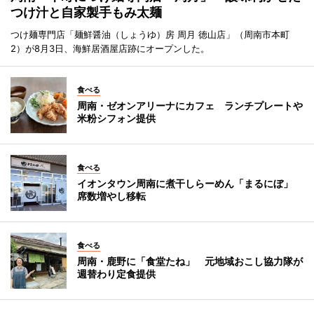
つけ汁と自家製手もみ太麺
つけ麺専門店「麺鮮醤油（しょうゆ）房 周月 徳山店」（周南市本町
2）が8月3日、海鮮居酒屋店跡にオープンした。
食べる
周南・ゼオンアリーナにカフェ ランチプレートや
米粉シフォン提供
食べる
イオンタウン周南に煮干しらーめん「まるにぼ」
席数増やし移転
食べる
周南・鹿野に「食堂たね」 元地域おこし協力隊が
週替わり定食提供