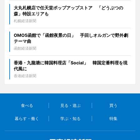
大丸札幌店で任天堂ポップアップストア 「どうぶつの
森」特設エリアも
札幌経済新聞
OMO5函館で「函館夜景の日」 手回しオルガンで野外劇
テーマ曲
函館経済新聞
香港・九龍塘に韓国料理店「Social」 韓国定番料理を現
代風に
香港経済新聞
食べる
見る・遊ぶ
買う
暮らす・働く
学ぶ・知る
特集