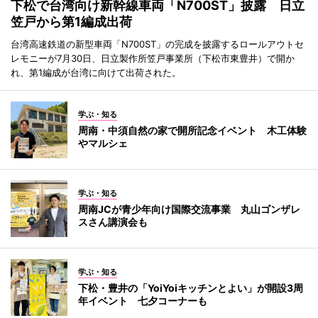
下松で台湾向け新幹線車両「N700ST」披露 日立
笠戸から第1編成出荷
台湾高速鉄道の新型車両「N700ST」の完成を披露するロールアウトセ
レモニーが7月30日、日立製作所笠戸事業所（下松市東豊井）で開か
れ、第1編成が台湾に向けて出荷された。
学ぶ・知る
周南・中須自然の家で開所記念イベント 木工体験
やマルシェ
学ぶ・知る
周南JCが青少年向け国際交流事業 丸山ゴンザレ
スさん講演会も
学ぶ・知る
下松・豊井の「YoiYoiキッチンとよい」が開設3周
年イベント 七夕コーナーも