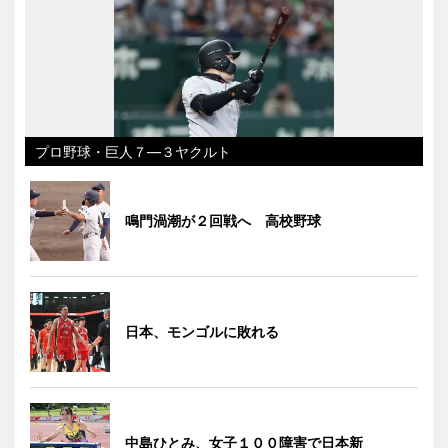
プロ野球・巨人７―３ヤクルト
鳴門渦潮が２回戦へ 高校野球
日本、モンゴルに敗れる
中島ひとみ、女子１００障害で日本新