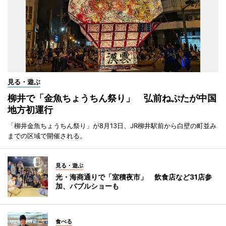
見る・遊ぶ
柳井で「金魚ちょうちん祭り」 弘前ねぷたが中国
地方初運行
「柳井金魚ちょうちん祭り」が8月13日、JR柳井駅前から白壁の町並み
までの区域で開催される。
見る・遊ぶ
光・海商通りで「室積夜市」 飲食店など31店参
加、バブルショーも
食べる