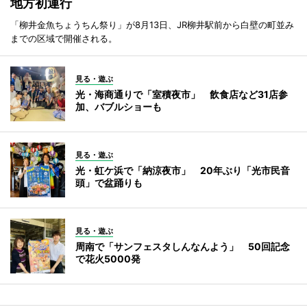
地方初運行
「柳井金魚ちょうちん祭り」が8月13日、JR柳井駅前から白壁の町並み
までの区域で開催される。
見る・遊ぶ
光・海商通りで「室積夜市」 飲食店など31店参
加、バブルショーも
見る・遊ぶ
光・虹ケ浜で「納涼夜市」 20年ぶり「光市民音
頭」で盆踊りも
見る・遊ぶ
周南で「サンフェスタしんなんよう」 50回記念
で花火5000発