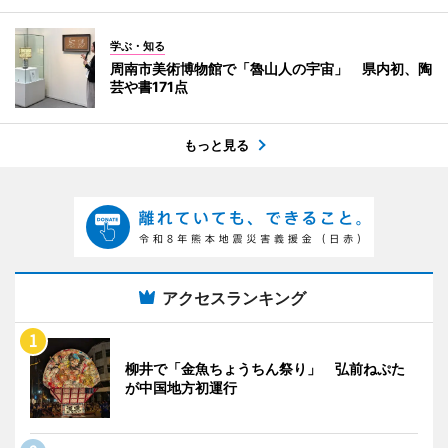
学ぶ・知る
周南市美術博物館で「魯山人の宇宙」 県内初、陶
芸や書171点
もっと見る
アクセスランキング
柳井で「金魚ちょうちん祭り」 弘前ねぷた
が中国地方初運行