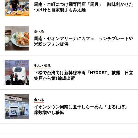
周南・本町につけ麺専門店「周月」 酸味利かせた
つけ汁と自家製手もみ太麺
食べる
周南・ゼオンアリーナにカフェ ランチプレートや
米粉シフォン提供
学ぶ・知る
下松で台湾向け新幹線車両「N700ST」披露 日立
笠戸から第1編成出荷
食べる
イオンタウン周南に煮干しらーめん「まるにぼ」
席数増やし移転