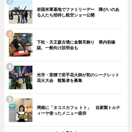
岩国米軍基地でファミリーデー 障がいのあ
る人たち招待し航空ショー公開
下松・天王森古墳に金製耳飾り 県内初確
認、一般向け説明会も
光市・室積で若手花火師が初のシークレット
花火大会 観覧者を募集
周南に「タコスカフェ トト」 自家製トルテ
ィーヤ使ったメニュー提供