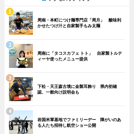
周南・本町につけ麺専門店「周月」 酸味利
かせたつけ汁と自家製手もみ太麺
周南に「タコスカフェ トト」 自家製トルテ
ィーヤ使ったメニュー提供
下松・天王森古墳に金製耳飾り 県内初確
認、一般向け説明会も
岩国米軍基地でファミリーデー 障がいのあ
る人たち招待し航空ショー公開