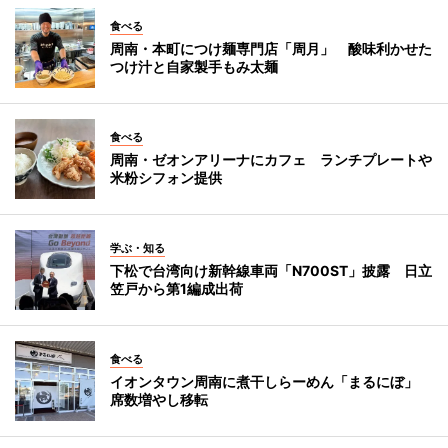
食べる
周南・本町につけ麺専門店「周月」 酸味利かせた
つけ汁と自家製手もみ太麺
食べる
周南・ゼオンアリーナにカフェ ランチプレートや
米粉シフォン提供
学ぶ・知る
下松で台湾向け新幹線車両「N700ST」披露 日立
笠戸から第1編成出荷
食べる
イオンタウン周南に煮干しらーめん「まるにぼ」
席数増やし移転