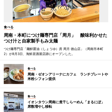
食べる
周南・本町につけ麺専門店「周月」 酸味利かせた
つけ汁と自家製手もみ太麺
つけ麺専門店「麺鮮醤油（しょうゆ）房 周月 徳山店」（周南市本町
2）が8月3日、海鮮居酒屋店跡にオープンした。
食べる
周南・ゼオンアリーナにカフェ ランチプレートや
米粉シフォン提供
食べる
イオンタウン周南に煮干しらーめん「まるにぼ」
席数増やし移転