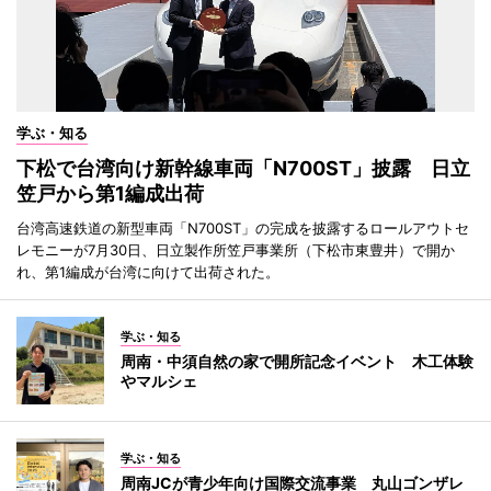
学ぶ・知る
下松で台湾向け新幹線車両「N700ST」披露 日立
笠戸から第1編成出荷
台湾高速鉄道の新型車両「N700ST」の完成を披露するロールアウトセ
レモニーが7月30日、日立製作所笠戸事業所（下松市東豊井）で開か
れ、第1編成が台湾に向けて出荷された。
学ぶ・知る
周南・中須自然の家で開所記念イベント 木工体験
やマルシェ
学ぶ・知る
周南JCが青少年向け国際交流事業 丸山ゴンザレ