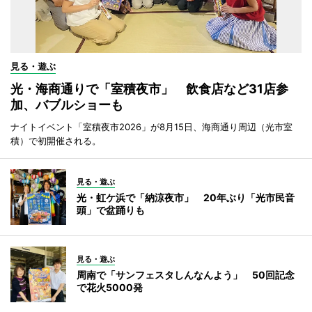
見る・遊ぶ
光・海商通りで「室積夜市」 飲食店など31店参
加、バブルショーも
ナイトイベント「室積夜市2026」が8月15日、海商通り周辺（光市室
積）で初開催される。
見る・遊ぶ
光・虹ケ浜で「納涼夜市」 20年ぶり「光市民音
頭」で盆踊りも
見る・遊ぶ
周南で「サンフェスタしんなんよう」 50回記念
で花火5000発