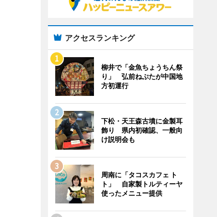
アクセスランキング
柳井で「金魚ちょうちん祭
り」 弘前ねぷたが中国地
方初運行
下松・天王森古墳に金製耳
飾り 県内初確認、一般向
け説明会も
周南に「タコスカフェ ト
ト」 自家製トルティーヤ
使ったメニュー提供