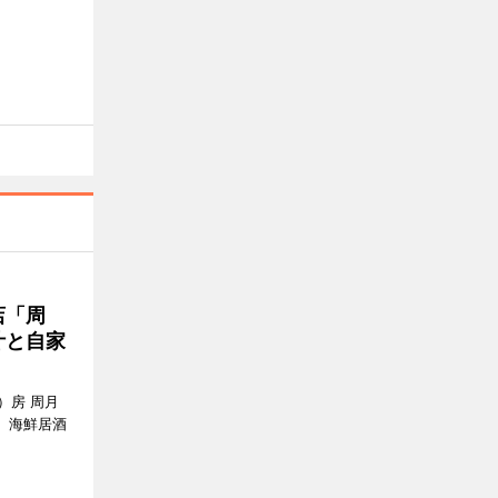
店「周
汁と自家
）房 周月
、海鮮居酒