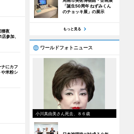
周南市美術博物館・企画展
「誕生50周年 ねずみくん
のチョッキ展」の展示
もっと見る
室積夜
1店参加、
ワールドフォトニュース
ーナにカフ
トや米粉シ
小川真由美さん死去、８６歳