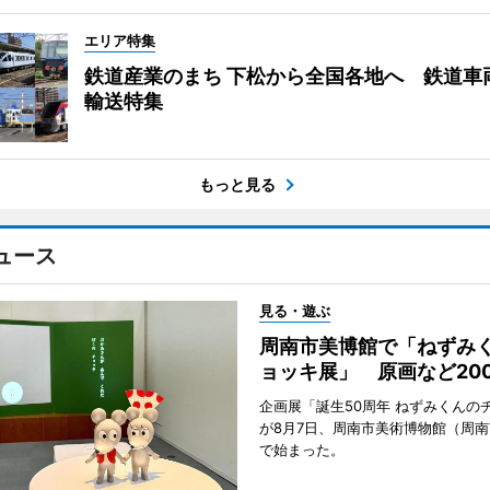
エリア特集
鉄道産業のまち 下松から全国各地へ 鉄道車
輸送特集
もっと見る
ュース
見る・遊ぶ
周南市美博館で「ねずみ
ョッキ展」 原画など20
企画展「誕生50周年 ねずみくんの
が8月7日、周南市美術博物館（周
で始まった。