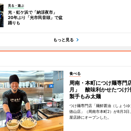
見る・遊ぶ
光・虹ケ浜で「納涼夜市」
20年ぶり「光市民音頭」で盆
踊りも
もっと見る
食べる
周南・本町につけ麺専門
月」 酸味利かせたつけ
製手もみ太麺
つけ麺専門店「麺鮮醤油（しょうゆ
徳山店」（周南市本町2）が8月3日
屋店跡にオープンした。