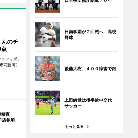
日本被団協が結成７０年
日南学園が２回戦へ 高校
野球
くんのチ
0点
チョッキ展」
南市花畠町）
後藤大樹、４００障害で銀
上田綺世は後半途中交代
サッカー
室積夜
1店参加、
もっと見る