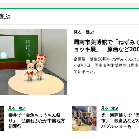
遊ぶ
見る・遊ぶ
周南市美博館で「ねずみ
ョッキ展」 原画など20
企画展「誕生50周年 ねずみくんの
が8月7日、周南市美術博物館（周
で始まった。
見る・遊ぶ
見る・遊ぶ
柳井で「金魚ちょうちん祭
光・海商通りで「
り」 弘前ねぷたが中国地方
市」 飲食店など3
初運行
バブルショーも