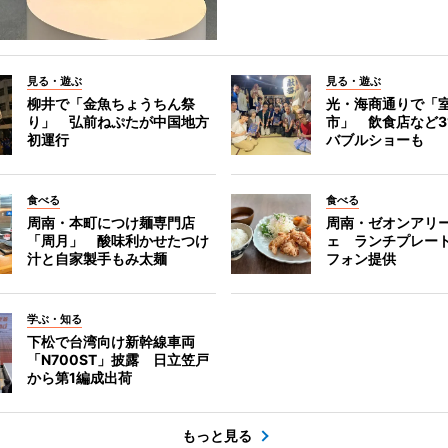
見る・遊ぶ
見る・遊ぶ
柳井で「金魚ちょうちん祭
光・海商通りで「
り」 弘前ねぷたが中国地方
市」 飲食店など3
初運行
バブルショーも
食べる
食べる
周南・本町につけ麺専門店
周南・ゼオンアリ
「周月」 酸味利かせたつけ
ェ ランチプレー
汁と自家製手もみ太麺
フォン提供
学ぶ・知る
下松で台湾向け新幹線車両
「N700ST」披露 日立笠戸
から第1編成出荷
もっと見る