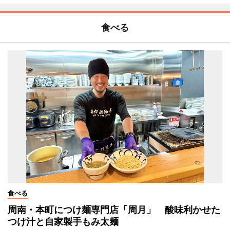
食べる
食べる
周南・本町につけ麺専門店「周月」 酸味利かせた
つけ汁と自家製手もみ太麺