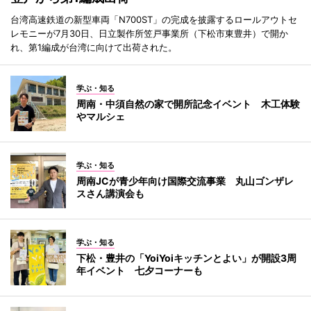
台湾高速鉄道の新型車両「N700ST」の完成を披露するロールアウトセ
レモニーが7月30日、日立製作所笠戸事業所（下松市東豊井）で開か
れ、第1編成が台湾に向けて出荷された。
学ぶ・知る
周南・中須自然の家で開所記念イベント 木工体験
やマルシェ
学ぶ・知る
周南JCが青少年向け国際交流事業 丸山ゴンザレ
スさん講演会も
学ぶ・知る
下松・豊井の「YoiYoiキッチンとよい」が開設3周
年イベント 七夕コーナーも