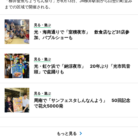
「柳井金魚ちょうちん祭り」が8月13日、JR柳井駅前から白壁の町並み
までの区域で開催される。
見る・遊ぶ
光・海商通りで「室積夜市」 飲食店など31店参
加、バブルショーも
見る・遊ぶ
光・虹ケ浜で「納涼夜市」 20年ぶり「光市民音
頭」で盆踊りも
見る・遊ぶ
周南で「サンフェスタしんなんよう」 50回記念
で花火5000発
もっと見る