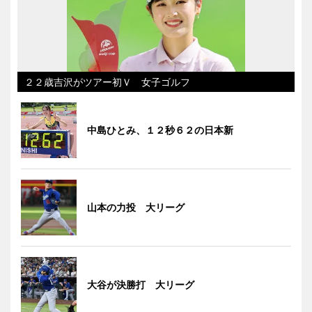
２２歳吉沢がツアー初Ｖ 女子ゴルフ
中島ひとみ、１２秒６２の日本新
山本の力投 大リーグ
大谷が決勝打 大リーグ