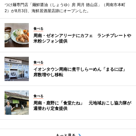
つけ麺専門店「麺鮮醤油（しょうゆ）房 周月 徳山店」（周南市本町
2）が8月3日、海鮮居酒屋店跡にオープンした。
食べる
周南・ゼオンアリーナにカフェ ランチプレートや
米粉シフォン提供
食べる
イオンタウン周南に煮干しらーめん「まるにぼ」
席数増やし移転
食べる
周南・鹿野に「食堂たね」 元地域おこし協力隊が
週替わり定食提供
もっと見る