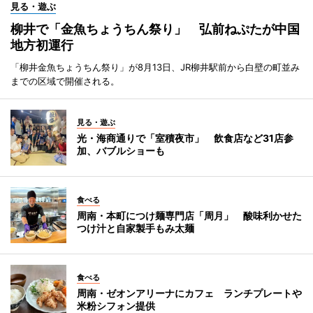
見る・遊ぶ
柳井で「金魚ちょうちん祭り」 弘前ねぷたが中国
地方初運行
「柳井金魚ちょうちん祭り」が8月13日、JR柳井駅前から白壁の町並み
までの区域で開催される。
見る・遊ぶ
光・海商通りで「室積夜市」 飲食店など31店参
加、バブルショーも
食べる
周南・本町につけ麺専門店「周月」 酸味利かせた
つけ汁と自家製手もみ太麺
食べる
周南・ゼオンアリーナにカフェ ランチプレートや
米粉シフォン提供