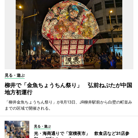
見る・遊ぶ
柳井で「金魚ちょうちん祭り」 弘前ねぷたが中国
地方初運行
「柳井金魚ちょうちん祭り」が8月13日、JR柳井駅前から白壁の町並み
までの区域で開催される。
見る・遊ぶ
光・海商通りで「室積夜市」 飲食店など31店参