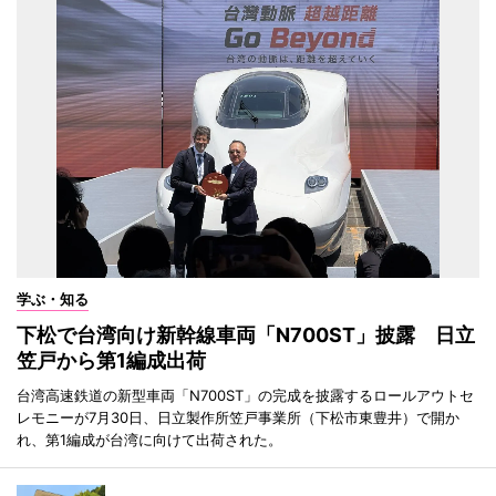
学ぶ・知る
下松で台湾向け新幹線車両「N700ST」披露 日立
笠戸から第1編成出荷
台湾高速鉄道の新型車両「N700ST」の完成を披露するロールアウトセ
レモニーが7月30日、日立製作所笠戸事業所（下松市東豊井）で開か
れ、第1編成が台湾に向けて出荷された。