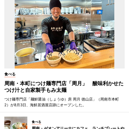
食べる
周南・本町につけ麺専門店「周月」 酸味利かせた
つけ汁と自家製手もみ太麺
つけ麺専門店「麺鮮醤油（しょうゆ）房 周月 徳山店」（周南市本町
2）が8月3日、海鮮居酒屋店跡にオープンした。
食べる
周南・ゼオンアリーナにカフェ ランチプレートや