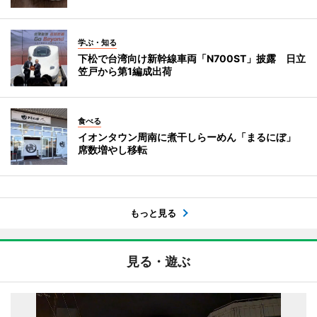
学ぶ・知る
下松で台湾向け新幹線車両「N700ST」披露 日立
笠戸から第1編成出荷
食べる
イオンタウン周南に煮干しらーめん「まるにぼ」
席数増やし移転
もっと見る
見る・遊ぶ