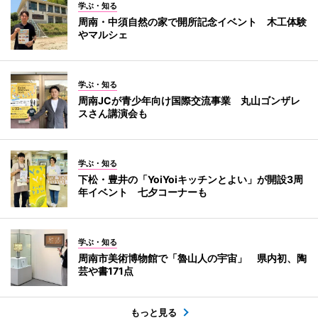
学ぶ・知る
周南・中須自然の家で開所記念イベント 木工体験
やマルシェ
学ぶ・知る
周南JCが青少年向け国際交流事業 丸山ゴンザレ
スさん講演会も
学ぶ・知る
下松・豊井の「YoiYoiキッチンとよい」が開設3周
年イベント 七夕コーナーも
学ぶ・知る
周南市美術博物館で「魯山人の宇宙」 県内初、陶
芸や書171点
もっと見る