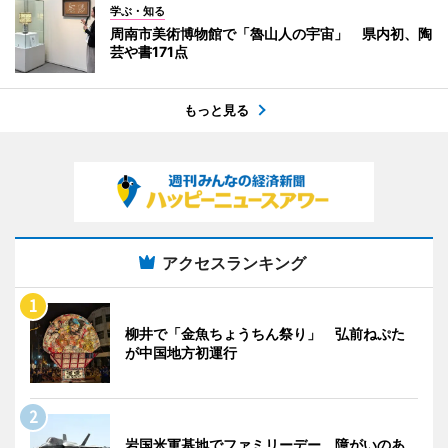
学ぶ・知る
周南市美術博物館で「魯山人の宇宙」 県内初、陶
芸や書171点
もっと見る
アクセスランキング
柳井で「金魚ちょうちん祭り」 弘前ねぷた
が中国地方初運行
岩国米軍基地でファミリーデー 障がいのあ