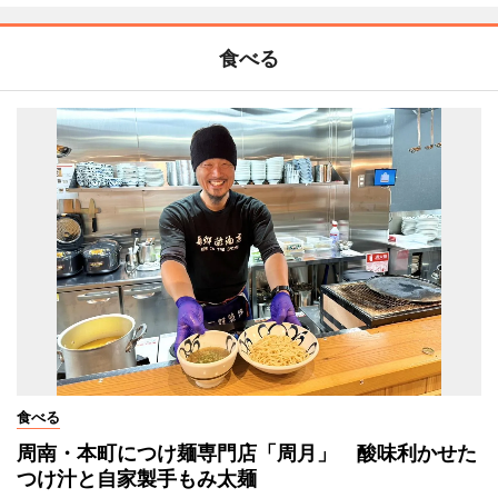
食べる
食べる
周南・本町につけ麺専門店「周月」 酸味利かせた
つけ汁と自家製手もみ太麺