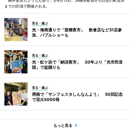
「柳井金魚ちょうちん祭り」が8月13日、JR柳井駅前から白壁の町並み
までの区域で開催される。
見る・遊ぶ
光・海商通りで「室積夜市」 飲食店など31店参
加、バブルショーも
見る・遊ぶ
光・虹ケ浜で「納涼夜市」 20年ぶり「光市民音
頭」で盆踊りも
見る・遊ぶ
周南で「サンフェスタしんなんよう」 50回記念
で花火5000発
もっと見る