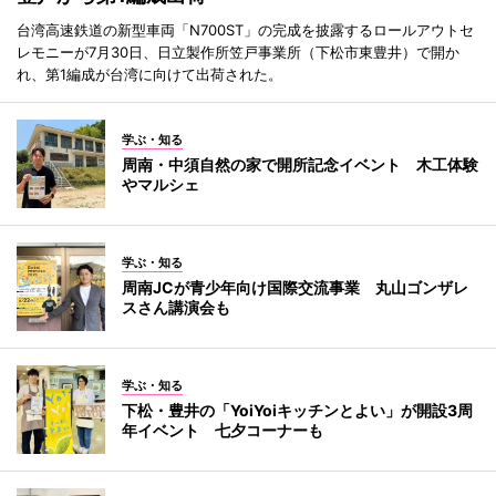
台湾高速鉄道の新型車両「N700ST」の完成を披露するロールアウトセ
レモニーが7月30日、日立製作所笠戸事業所（下松市東豊井）で開か
れ、第1編成が台湾に向けて出荷された。
学ぶ・知る
周南・中須自然の家で開所記念イベント 木工体験
やマルシェ
学ぶ・知る
周南JCが青少年向け国際交流事業 丸山ゴンザレ
スさん講演会も
学ぶ・知る
下松・豊井の「YoiYoiキッチンとよい」が開設3周
年イベント 七夕コーナーも