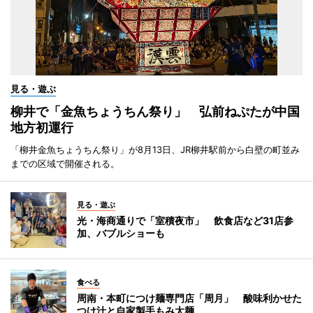
見る・遊ぶ
柳井で「金魚ちょうちん祭り」 弘前ねぷたが中国
地方初運行
「柳井金魚ちょうちん祭り」が8月13日、JR柳井駅前から白壁の町並み
までの区域で開催される。
見る・遊ぶ
光・海商通りで「室積夜市」 飲食店など31店参
加、バブルショーも
食べる
周南・本町につけ麺専門店「周月」 酸味利かせた
つけ汁と自家製手もみ太麺