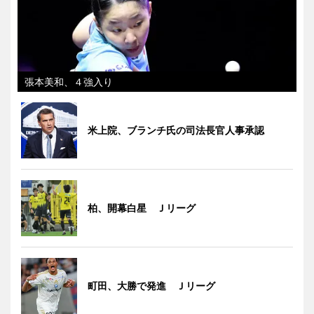
張本美和、４強入り
米上院、ブランチ氏の司法長官人事承認
柏、開幕白星 Ｊリーグ
町田、大勝で発進 Ｊリーグ