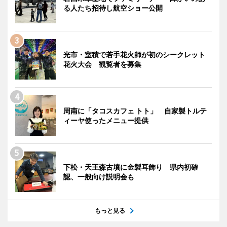
る人たち招待し航空ショー公開
光市・室積で若手花火師が初のシークレット
花火大会 観覧者を募集
周南に「タコスカフェ トト」 自家製トルテ
ィーヤ使ったメニュー提供
下松・天王森古墳に金製耳飾り 県内初確
認、一般向け説明会も
もっと見る