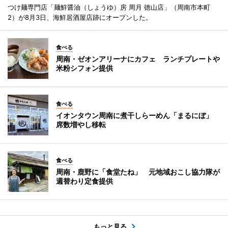
つけ麺専門店「麺鮮醤油（しょうゆ）房 周月 徳山店」（周南市本町
2）が8月3日、海鮮居酒屋店跡にオープンした。
食べる
周南・ゼオンアリーナにカフェ ランチプレートや
米粉シフォン提供
食べる
イオンタウン周南に煮干しらーめん「まるにぼ」
席数増やし移転
食べる
周南・鹿野に「食堂たね」 元地域おこし協力隊が
週替わり定食提供
もっと見る