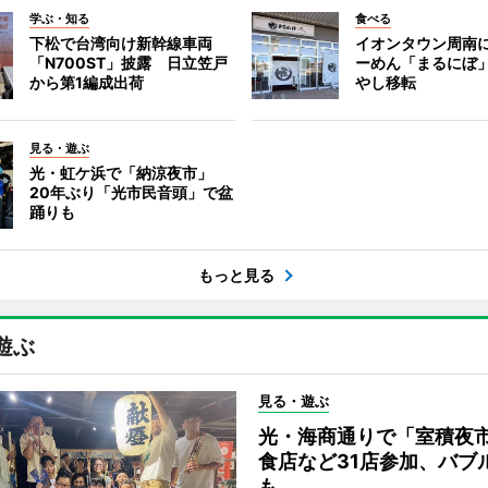
学ぶ・知る
食べる
下松で台湾向け新幹線車両
イオンタウン周南
「N700ST」披露 日立笠戸
ーめん「まるにぼ
から第1編成出荷
やし移転
見る・遊ぶ
光・虹ケ浜で「納涼夜市」
20年ぶり「光市民音頭」で盆
踊りも
もっと見る
遊ぶ
見る・遊ぶ
光・海商通りで「室積夜
食店など31店参加、バブ
も