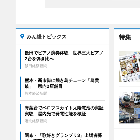
みん経トピックス
特集
飯田でピアノ演奏体験 世界三大ピアノ
2台を弾き比べ
飯田経済新聞
熊本・新市街に焼き鳥チェーン「鳥貴
族」 県内2店舗目
熊本経済新聞
青葉台でペロブスカイト太陽電池の実証
実験 屋内光で発電性能を検証
港北経済新聞
調布・「歌好きグランプリ3」出場者募