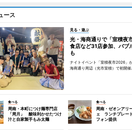
ュース
見る・遊ぶ
光・海商通りで「室積夜
食店など31店参加、バブ
も
ナイトイベント「室積夜市2026」が
海商通り周辺（光市室積）で初開催
食べる
食べる
周南・本町につけ麺専門店
周南・ゼオンアリ
「周月」 酸味利かせたつけ
ェ ランチプレー
汁と自家製手もみ太麺
フォン提供