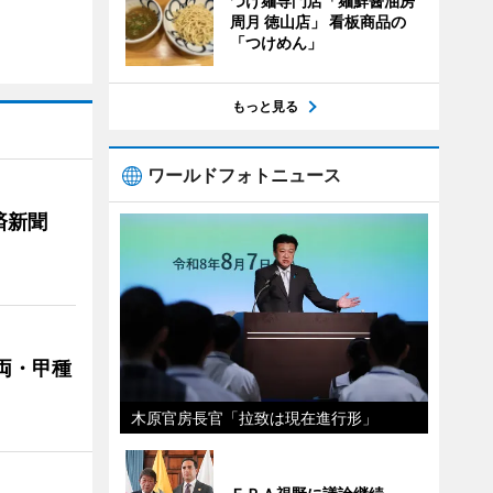
つけ麺専門店「麺鮮醤油房
周月 徳山店」 看板商品の
「つけめん」
もっと見る
ワールドフォトニュース
済新聞
両・甲種
木原官房長官「拉致は現在進行形」