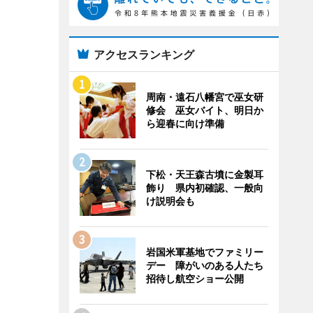
アクセスランキング
周南・遠石八幡宮で巫女研
修会 巫女バイト、明日か
ら迎春に向け準備
下松・天王森古墳に金製耳
飾り 県内初確認、一般向
け説明会も
岩国米軍基地でファミリー
デー 障がいのある人たち
招待し航空ショー公開