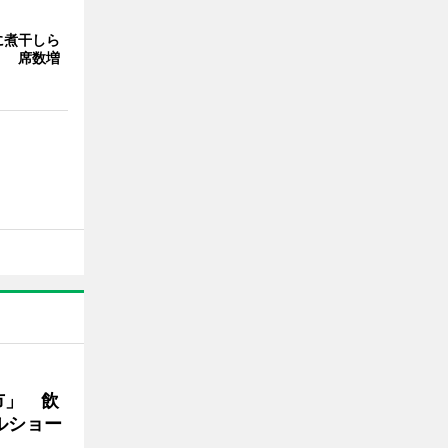
に煮干しら
」 席数増
市」 飲
ルショー