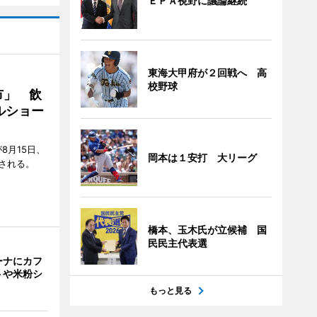
ＥＰＡ視野に議論継続
東海大甲府が２回戦へ 高
校野球
市」 飲
ルショー
8月15日、
岡本は１安打 大リーグ
される。
橋本、玉木氏が立候補 国
民民主代表選
ーナにカフ
トや米粉シ
もっと見る