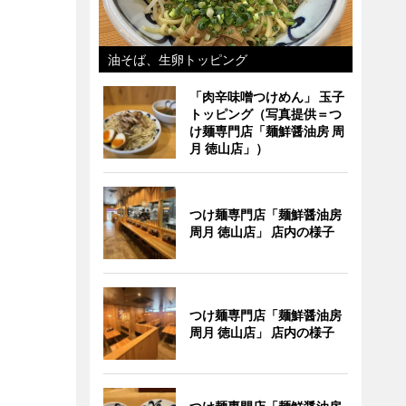
油そば、生卵トッピング
「肉辛味噌つけめん」 玉子
トッピング（写真提供＝つ
け麺専門店「麺鮮醤油房 周
月 徳山店」）
つけ麺専門店「麺鮮醤油房
周月 徳山店」 店内の様子
つけ麺専門店「麺鮮醤油房
周月 徳山店」 店内の様子