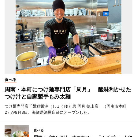
食べる
周南・本町につけ麺専門店「周月」 酸味利かせた
つけ汁と自家製手もみ太麺
つけ麺専門店「麺鮮醤油（しょうゆ）房 周月 徳山店」（周南市本町
2）が8月3日、海鮮居酒屋店跡にオープンした。
食べる