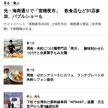
見る・遊ぶ
光・海商通りで「室積夜市」 飲食店など31店参
加、バブルショーも
ナイトイベント「室積夜市2026」が8月15日、海商通り周辺（光市室
積）で初開催される。
食べる
周南・本町につけ麺専門店「周月」 酸味利かせた
つけ汁と自家製手もみ太麺
食べる
周南・ゼオンアリーナにカフェ ランチプレートや
米粉シフォン提供
学ぶ・知る
下松で台湾向け新幹線車両「N700ST」披露 日立
笠戸から第1編成出荷