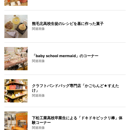
熊毛北高校生徒のレシピを基に作った菓子
関連画像
「baby school mermaid」のコーナー
関連画像
クラフトバンドバッグ専門店「かごらんど★すえた
け」
関連画像
下松工業高校卒業生による「ドキドキビックリ棒」体
験コーナー
関連画像