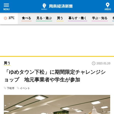
37°C
食べる
見る・遊ぶ
買う
暮らす・働く
学ぶ・知る
買う
2023.01.20
「ゆめタウン下松」に期間限定チャレンジシ
ョップ 地元事業者や学生が参加
下松市
イベント