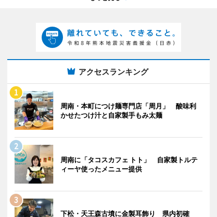
アクセスランキング
周南・本町につけ麺専門店「周月」 酸味利
かせたつけ汁と自家製手もみ太麺
周南に「タコスカフェ トト」 自家製トルテ
ィーヤ使ったメニュー提供
下松・天王森古墳に金製耳飾り 県内初確