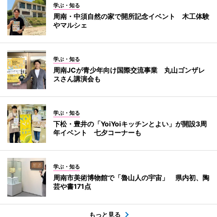
学ぶ・知る
周南・中須自然の家で開所記念イベント 木工体験
やマルシェ
学ぶ・知る
周南JCが青少年向け国際交流事業 丸山ゴンザレ
スさん講演会も
学ぶ・知る
下松・豊井の「YoiYoiキッチンとよい」が開設3周
年イベント 七夕コーナーも
学ぶ・知る
周南市美術博物館で「魯山人の宇宙」 県内初、陶
芸や書171点
もっと見る