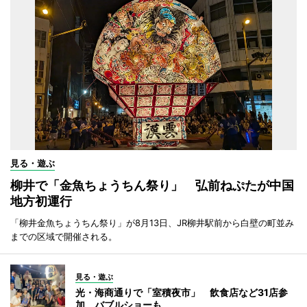
見る・遊ぶ
柳井で「金魚ちょうちん祭り」 弘前ねぷたが中国
地方初運行
「柳井金魚ちょうちん祭り」が8月13日、JR柳井駅前から白壁の町並み
までの区域で開催される。
見る・遊ぶ
光・海商通りで「室積夜市」 飲食店など31店参
加、バブルショーも