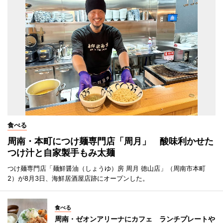
食べる
周南・本町につけ麺専門店「周月」 酸味利かせた
つけ汁と自家製手もみ太麺
つけ麺専門店「麺鮮醤油（しょうゆ）房 周月 徳山店」（周南市本町
2）が8月3日、海鮮居酒屋店跡にオープンした。
食べる
周南・ゼオンアリーナにカフェ ランチプレートや