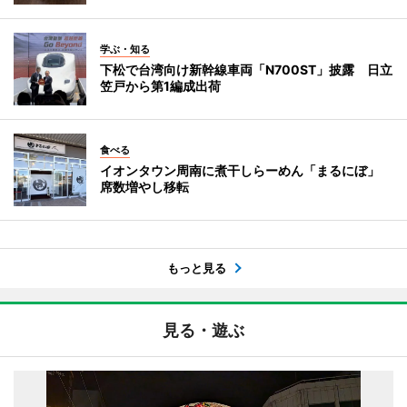
学ぶ・知る
下松で台湾向け新幹線車両「N700ST」披露 日立
笠戸から第1編成出荷
食べる
イオンタウン周南に煮干しらーめん「まるにぼ」
席数増やし移転
もっと見る
見る・遊ぶ