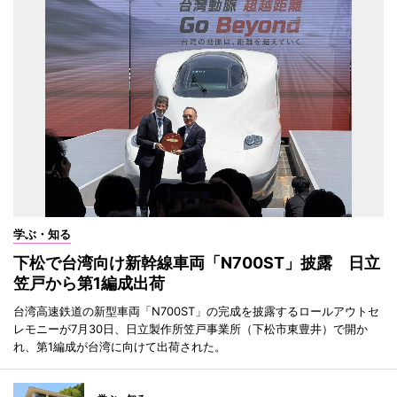
学ぶ・知る
下松で台湾向け新幹線車両「N700ST」披露 日立
笠戸から第1編成出荷
台湾高速鉄道の新型車両「N700ST」の完成を披露するロールアウトセ
レモニーが7月30日、日立製作所笠戸事業所（下松市東豊井）で開か
れ、第1編成が台湾に向けて出荷された。