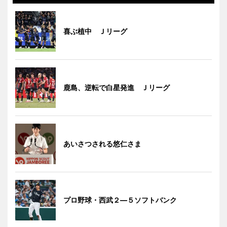
喜ぶ植中 Ｊリーグ
鹿島、逆転で白星発進 Ｊリーグ
あいさつされる悠仁さま
プロ野球・西武２―５ソフトバンク