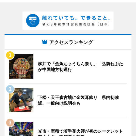
アクセスランキング
柳井で「金魚ちょうちん祭り」 弘前ねぷた
が中国地方初運行
下松・天王森古墳に金製耳飾り 県内初確
認、一般向け説明会も
光市・室積で若手花火師が初のシークレット