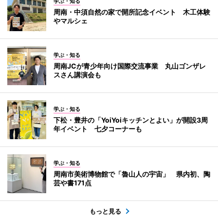
学ぶ・知る
周南・中須自然の家で開所記念イベント 木工体験
やマルシェ
学ぶ・知る
周南JCが青少年向け国際交流事業 丸山ゴンザレ
スさん講演会も
学ぶ・知る
下松・豊井の「YoiYoiキッチンとよい」が開設3周
年イベント 七夕コーナーも
学ぶ・知る
周南市美術博物館で「魯山人の宇宙」 県内初、陶
芸や書171点
もっと見る