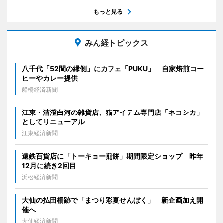
もっと見る
みん経トピックス
八千代「52間の縁側」にカフェ「PUKU」 自家焙煎コー
ヒーやカレー提供
船橋経済新聞
江東・清澄白河の雑貨店、猫アイテム専門店「ネコシカ」
としてリニューアル
江東経済新聞
遠鉄百貨店に「トーキョー煎餅」期間限定ショップ 昨年
12月に続き2回目
浜松経済新聞
大仙の払田柵跡で「まつり彩夏せんぼく」 新企画加え開
催へ
大仙経済新聞