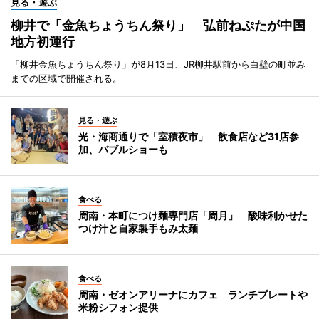
見る・遊ぶ
柳井で「金魚ちょうちん祭り」 弘前ねぷたが中国
地方初運行
「柳井金魚ちょうちん祭り」が8月13日、JR柳井駅前から白壁の町並み
までの区域で開催される。
見る・遊ぶ
光・海商通りで「室積夜市」 飲食店など31店参
加、バブルショーも
食べる
周南・本町につけ麺専門店「周月」 酸味利かせた
つけ汁と自家製手もみ太麺
食べる
周南・ゼオンアリーナにカフェ ランチプレートや
米粉シフォン提供