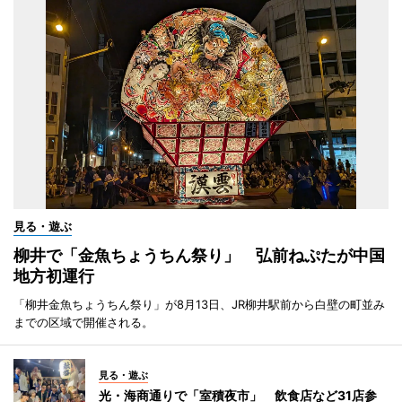
見る・遊ぶ
柳井で「金魚ちょうちん祭り」 弘前ねぷたが中国
地方初運行
「柳井金魚ちょうちん祭り」が8月13日、JR柳井駅前から白壁の町並み
までの区域で開催される。
見る・遊ぶ
光・海商通りで「室積夜市」 飲食店など31店参