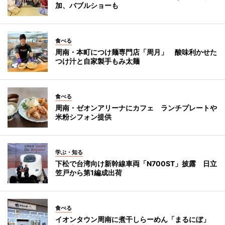
加、バブルショーも
食べる
周南・本町につけ麺専門店「周月」 酸味利かせた
つけ汁と自家製手もみ太麺
食べる
周南・ゼオンアリーナにカフェ ランチプレートや
米粉シフォン提供
学ぶ・知る
下松で台湾向け新幹線車両「N700ST」披露 日立
笠戸から第1編成出荷
食べる
イオンタウン周南に煮干しらーめん「まるにぼ」