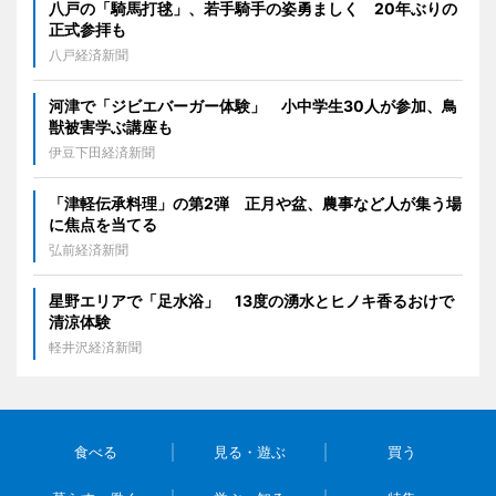
八戸の「騎馬打毬」、若手騎手の姿勇ましく 20年ぶりの
正式参拝も
八戸経済新聞
河津で「ジビエバーガー体験」 小中学生30人が参加、鳥
獣被害学ぶ講座も
伊豆下田経済新聞
「津軽伝承料理」の第2弾 正月や盆、農事など人が集う場
に焦点を当てる
弘前経済新聞
星野エリアで「足水浴」 13度の湧水とヒノキ香るおけで
清涼体験
軽井沢経済新聞
食べる
見る・遊ぶ
買う