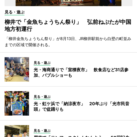
見る・遊ぶ
柳井で「金魚ちょうちん祭り」 弘前ねぷたが中国
地方初運行
「柳井金魚ちょうちん祭り」が8月13日、JR柳井駅前から白壁の町並み
までの区域で開催される。
見る・遊ぶ
光・海商通りで「室積夜市」 飲食店など31店参
加、バブルショーも
見る・遊ぶ
光・虹ケ浜で「納涼夜市」 20年ぶり「光市民音
頭」で盆踊りも
見る・遊ぶ