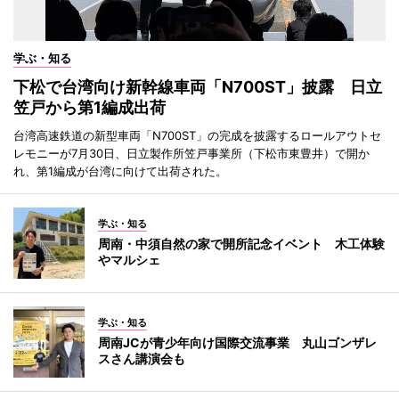
学ぶ・知る
下松で台湾向け新幹線車両「N700ST」披露 日立
笠戸から第1編成出荷
台湾高速鉄道の新型車両「N700ST」の完成を披露するロールアウトセ
レモニーが7月30日、日立製作所笠戸事業所（下松市東豊井）で開か
れ、第1編成が台湾に向けて出荷された。
学ぶ・知る
周南・中須自然の家で開所記念イベント 木工体験
やマルシェ
学ぶ・知る
周南JCが青少年向け国際交流事業 丸山ゴンザレ
スさん講演会も