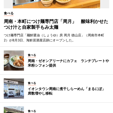
食べる
周南・本町につけ麺専門店「周月」 酸味利かせた
つけ汁と自家製手もみ太麺
つけ麺専門店「麺鮮醤油（しょうゆ）房 周月 徳山店」（周南市本町
2）が8月3日、海鮮居酒屋店跡にオープンした。
食べる
周南・ゼオンアリーナにカフェ ランチプレートや
米粉シフォン提供
食べる
イオンタウン周南に煮干しらーめん「まるにぼ」
席数増やし移転
食べる