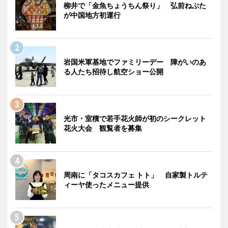
柳井で「金魚ちょうちん祭り」 弘前ねぷた
が中国地方初運行
岩国米軍基地でファミリーデー 障がいのあ
る人たち招待し航空ショー公開
光市・室積で若手花火師が初のシークレット
花火大会 観覧者を募集
周南に「タコスカフェ トト」 自家製トルテ
ィーヤ使ったメニュー提供