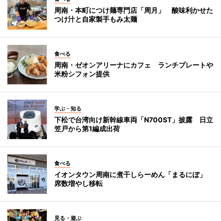
周南・本町につけ麺専門店「周月」 酸味利かせた
つけ汁と自家製手もみ太麺
食べる
周南・ゼオンアリーナにカフェ ランチプレートや
米粉シフォン提供
学ぶ・知る
下松で台湾向け新幹線車両「N700ST」披露 日立
笠戸から第1編成出荷
食べる
イオンタウン周南に煮干しらーめん「まるにぼ」
席数増やし移転
見る・遊ぶ