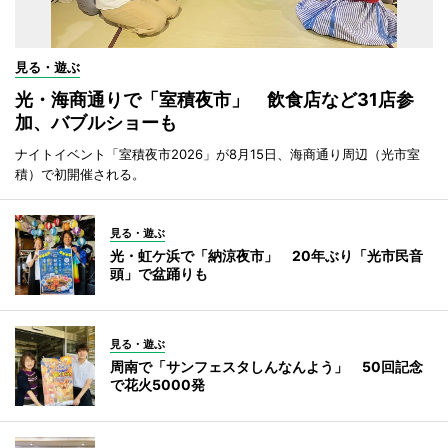
見る・遊ぶ
光・海商通りで「室積夜市」 飲食店など31店参
加、バブルショーも
ナイトイベント「室積夜市2026」が8月15日、海商通り周辺（光市室
積）で初開催される。
見る・遊ぶ
光・虹ケ浜で「納涼夜市」 20年ぶり「光市民音
頭」で盆踊りも
見る・遊ぶ
周南で「サンフェスタしんなんよう」 50回記念
で花火5000発