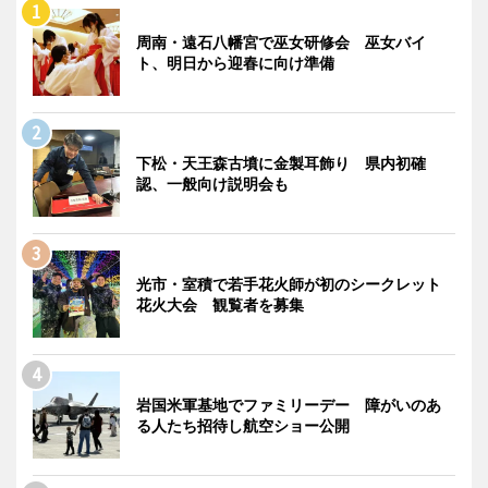
周南・遠石八幡宮で巫女研修会 巫女バイ
ト、明日から迎春に向け準備
下松・天王森古墳に金製耳飾り 県内初確
認、一般向け説明会も
光市・室積で若手花火師が初のシークレット
花火大会 観覧者を募集
岩国米軍基地でファミリーデー 障がいのあ
る人たち招待し航空ショー公開