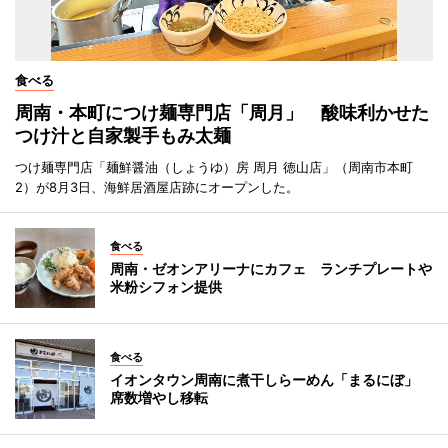
食べる
周南・本町につけ麺専門店「周月」 酸味利かせた
つけ汁と自家製手もみ太麺
つけ麺専門店「麺鮮醤油（しょうゆ）房 周月 徳山店」（周南市本町
2）が8月3日、海鮮居酒屋店跡にオープンした。
食べる
周南・ゼオンアリーナにカフェ ランチプレートや
米粉シフォン提供
食べる
イオンタウン周南に煮干しらーめん「まるにぼ」
席数増やし移転