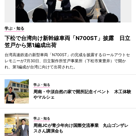
学ぶ・知る
下松で台湾向け新幹線車両「N700ST」披露 日立
笠戸から第1編成出荷
台湾高速鉄道の新型車両「N700ST」の完成を披露するロールアウトセ
レモニーが7月30日、日立製作所笠戸事業所（下松市東豊井）で開か
れ、第1編成が台湾に向けて出荷された。
学ぶ・知る
周南・中須自然の家で開所記念イベント 木工体験
やマルシェ
学ぶ・知る
周南JCが青少年向け国際交流事業 丸山ゴンザレ
スさん講演会も