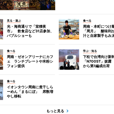
見る・遊ぶ
食べる
光・海商通りで「室積夜
周南・本町につけ
市」 飲食店など31店参加、
「周月」 酸味利
バブルショーも
汁と自家製手もみ
食べる
学ぶ・知る
周南・ゼオンアリーナにカフ
下松で台湾向け新
ェ ランチプレートや米粉シ
「N700ST」披露
フォン提供
から第1編成出荷
食べる
イオンタウン周南に煮干しら
ーめん「まるにぼ」 席数増
やし移転
もっと見る