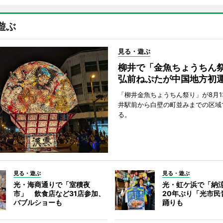
遊ぶ
見る・遊ぶ
柳井で「金魚ちょうち
弘前ねぷたが中国地方初
「柳井金魚ちょうちん祭り」が8月1
井駅前から白壁の町並みまでの区域
る。
見る・遊ぶ
見る・遊ぶ
光・海商通りで「室積夜
光・虹ケ浜で「納
市」 飲食店など31店参加、
20年ぶり「光市民
バブルショーも
踊りも