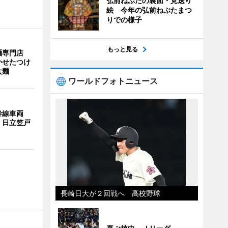
弘前ねぷたの裏面・見送り
絵 今年の弘前ねぷたまつ
りでの様子
もっと見る
麺専門店
かせたつけ
太麺
ワールドフォトニュース
幹線車両
 日立笠戸
長崎日大が２回戦へ 高校野球