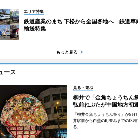
エリア特集
鉄道産業のまち 下松から全国各地へ 鉄道車
輸送特集
もっと見る
ュース
見る・遊ぶ
柳井で「金魚ちょうち
弘前ねぷたが中国地方初
「柳井金魚ちょうちん祭り」が8月1
井駅前から白壁の町並みまでの区域
る。