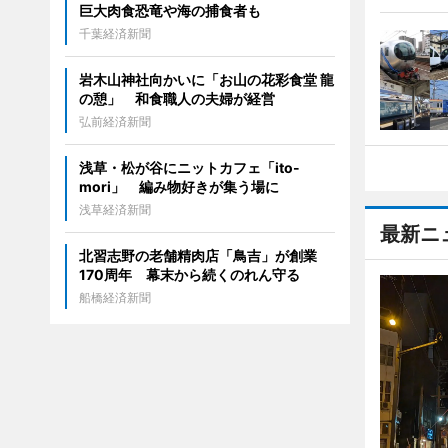
巨大肉食恐竜や海の捕食者も
千葉経済新聞
岩木山神社向かいに「お山の花彩食堂 龍
の憩」 和食職人の夫婦が経営
弘前経済新聞
浅草・松が谷にニットカフェ「ito-
mori」 編み物好きが集う場に
浅草経済新聞
最新ニ
北習志野の老舗精肉店「鳥吉」が創業
170周年 幕末から続くのれん守る
船橋経済新聞