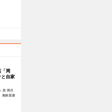
店「周
汁と自家
）房 周月
、海鮮居酒