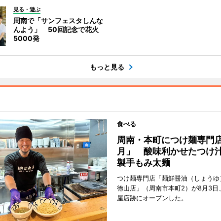
見る・遊ぶ
周南で「サンフェスタしんな
んよう」 50回記念で花火
5000発
もっと見る
食べる
周南・本町につけ麺専門
月」 酸味利かせたつけ
製手もみ太麺
つけ麺専門店「麺鮮醤油（しょうゆ
徳山店」（周南市本町2）が8月3日
屋店跡にオープンした。