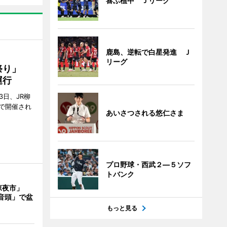
喜ぶ植中 Ｊリーグ
鹿島、逆転で白星発進 Ｊ
リーグ
ん祭り」
運行
3日、JR柳
で開催され
あいさつされる悠仁さま
プロ野球・西武２―５ソフ
トバンク
涼夜市」
音頭」で盆
もっと見る