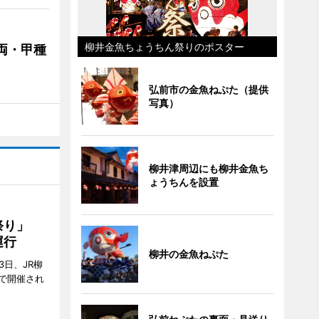
柳井金魚ちょうちん祭りのポスター
両・甲種
弘前市の金魚ねぷた（提供
写真）
柳井津周辺にも柳井金魚ち
ょうちんを設置
ん祭り」
運行
柳井の金魚ねぷた
3日、JR柳
で開催され