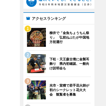
アクセスランキング
柳井で「金魚ちょうちん祭
り」 弘前ねぷたが中国地
方初運行
下松・天王森古墳に金製耳
飾り 県内初確認、一般向
け説明会も
光市・室積で若手花火師が
初のシークレット花火大
会 観覧者を募集