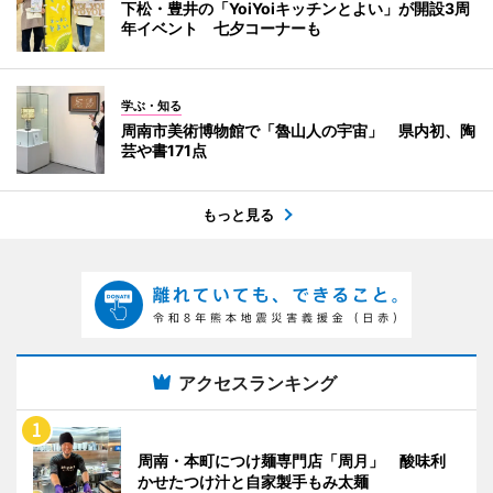
下松・豊井の「YoiYoiキッチンとよい」が開設3周
年イベント 七夕コーナーも
学ぶ・知る
周南市美術博物館で「魯山人の宇宙」 県内初、陶
芸や書171点
もっと見る
アクセスランキング
周南・本町につけ麺専門店「周月」 酸味利
かせたつけ汁と自家製手もみ太麺