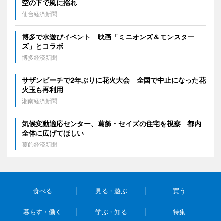
空の下で風に揺れ
仙台経済新聞
博多で水遊びイベント 映画「ミニオンズ＆モンスター
ズ」とコラボ
博多経済新聞
サザンビーチで2年ぶりに花火大会 全国で中止になった花
火玉も再利用
湘南経済新聞
気候変動適応センター、葛飾・セイズの住宅を視察 都内
全体に広げてほしい
葛飾経済新聞
食べる
見る・遊ぶ
買う
暮らす・働く
学ぶ・知る
特集