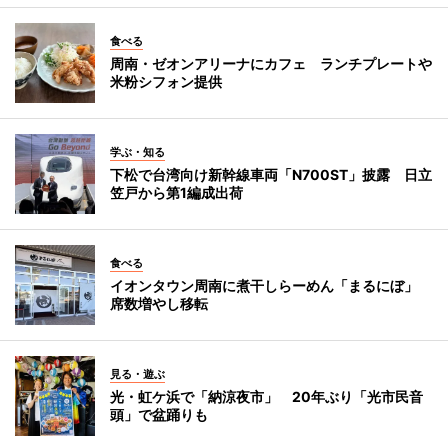
食べる
周南・ゼオンアリーナにカフェ ランチプレートや
米粉シフォン提供
学ぶ・知る
下松で台湾向け新幹線車両「N700ST」披露 日立
笠戸から第1編成出荷
食べる
イオンタウン周南に煮干しらーめん「まるにぼ」
席数増やし移転
見る・遊ぶ
光・虹ケ浜で「納涼夜市」 20年ぶり「光市民音
頭」で盆踊りも