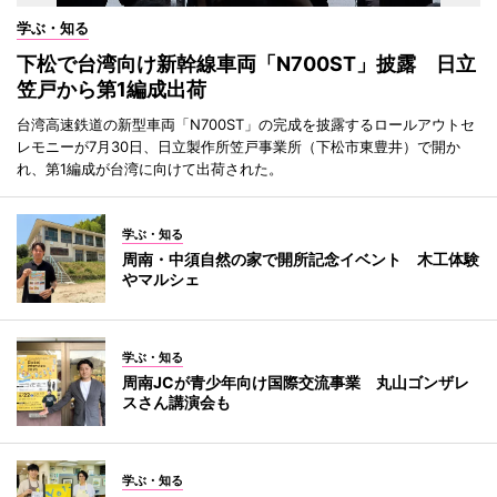
学ぶ・知る
下松で台湾向け新幹線車両「N700ST」披露 日立
笠戸から第1編成出荷
台湾高速鉄道の新型車両「N700ST」の完成を披露するロールアウトセ
レモニーが7月30日、日立製作所笠戸事業所（下松市東豊井）で開か
れ、第1編成が台湾に向けて出荷された。
学ぶ・知る
周南・中須自然の家で開所記念イベント 木工体験
やマルシェ
学ぶ・知る
周南JCが青少年向け国際交流事業 丸山ゴンザレ
スさん講演会も
学ぶ・知る