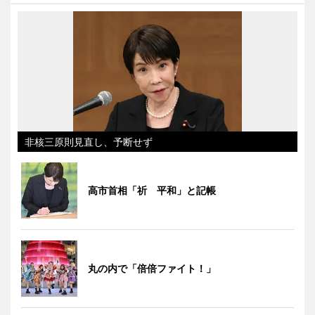
非核三原則見直し、予断せず
高市首相「祈 平和」と記帳
丸の内で「倍倍ファイト！」