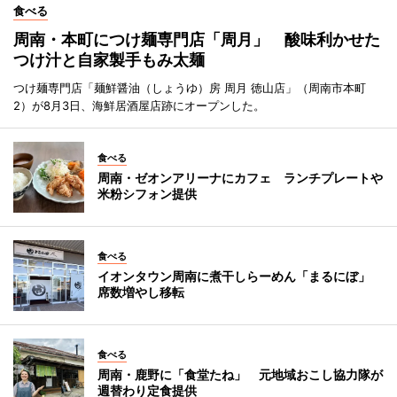
食べる
周南・本町につけ麺専門店「周月」 酸味利かせた
つけ汁と自家製手もみ太麺
つけ麺専門店「麺鮮醤油（しょうゆ）房 周月 徳山店」（周南市本町
2）が8月3日、海鮮居酒屋店跡にオープンした。
食べる
周南・ゼオンアリーナにカフェ ランチプレートや
米粉シフォン提供
食べる
イオンタウン周南に煮干しらーめん「まるにぼ」
席数増やし移転
食べる
周南・鹿野に「食堂たね」 元地域おこし協力隊が
週替わり定食提供