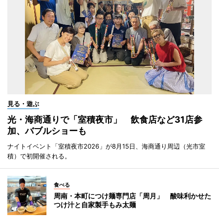
見る・遊ぶ
光・海商通りで「室積夜市」 飲食店など31店参
加、バブルショーも
ナイトイベント「室積夜市2026」が8月15日、海商通り周辺（光市室
積）で初開催される。
食べる
周南・本町につけ麺専門店「周月」 酸味利かせた
つけ汁と自家製手もみ太麺