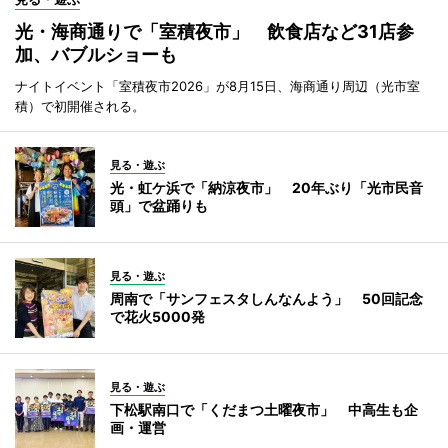
光・海商通りで「室積夜市」 飲食店など31店参
加、バブルショーも
ナイトイベント「室積夜市2026」が8月15日、海商通り周辺（光市室
積）で初開催される。
見る・遊ぶ
光・虹ケ浜で「納涼夜市」 20年ぶり「光市民音
頭」で盆踊りも
見る・遊ぶ
周南で「サンフェスタしんなんよう」 50回記念
で花火5000発
見る・遊ぶ
下松駅南口で「くだまつ土曜夜市」 中高生も企
画・運営