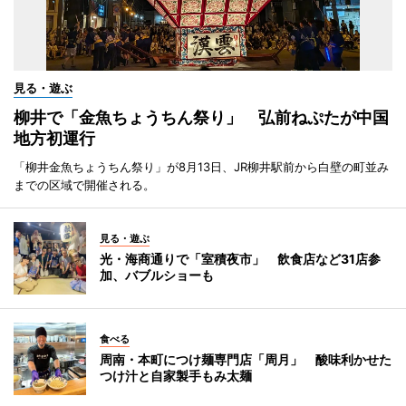
見る・遊ぶ
柳井で「金魚ちょうちん祭り」 弘前ねぷたが中国
地方初運行
「柳井金魚ちょうちん祭り」が8月13日、JR柳井駅前から白壁の町並み
までの区域で開催される。
見る・遊ぶ
光・海商通りで「室積夜市」 飲食店など31店参
加、バブルショーも
食べる
周南・本町につけ麺専門店「周月」 酸味利かせた
つけ汁と自家製手もみ太麺