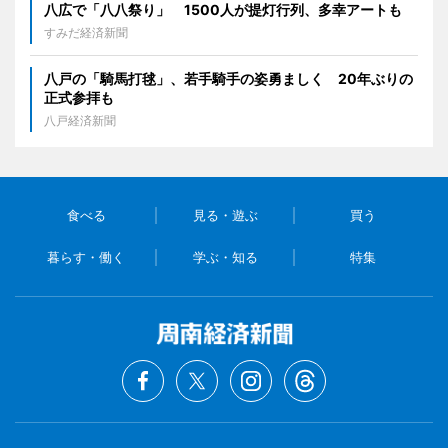
八広で「八八祭り」 1500人が提灯行列、多幸アートも
すみだ経済新聞
八戸の「騎馬打毬」、若手騎手の姿勇ましく 20年ぶりの
正式参拝も
八戸経済新聞
食べる
見る・遊ぶ
買う
暮らす・働く
学ぶ・知る
特集