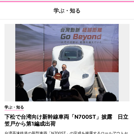
学ぶ・知る
学ぶ・知る
下松で台湾向け新幹線車両「N700ST」披露 日立
笠戸から第1編成出荷
台湾高速鉄道の新型車両「N700ST」の完成を披露するロールアウトセ