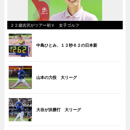
２２歳吉沢がツアー初Ｖ 女子ゴルフ
中島ひとみ、１２秒６２の日本新
山本の力投 大リーグ
大谷が決勝打 大リーグ