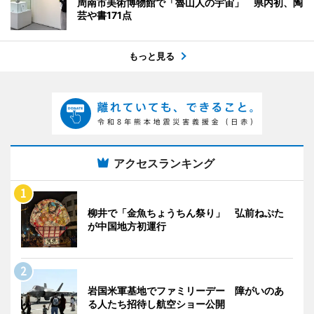
周南市美術博物館で「魯山人の宇宙」 県内初、陶
芸や書171点
もっと見る
アクセスランキング
柳井で「金魚ちょうちん祭り」 弘前ねぷた
が中国地方初運行
岩国米軍基地でファミリーデー 障がいのあ
る人たち招待し航空ショー公開