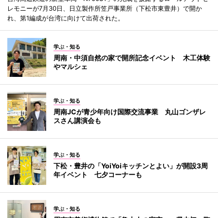
レモニーが7月30日、日立製作所笠戸事業所（下松市東豊井）で開か
れ、第1編成が台湾に向けて出荷された。
学ぶ・知る
周南・中須自然の家で開所記念イベント 木工体験
やマルシェ
学ぶ・知る
周南JCが青少年向け国際交流事業 丸山ゴンザレ
スさん講演会も
学ぶ・知る
下松・豊井の「YoiYoiキッチンとよい」が開設3周
年イベント 七夕コーナーも
学ぶ・知る