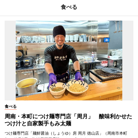
食べる
食べる
周南・本町につけ麺専門店「周月」 酸味利かせた
つけ汁と自家製手もみ太麺
つけ麺専門店「麺鮮醤油（しょうゆ）房 周月 徳山店」（周南市本町