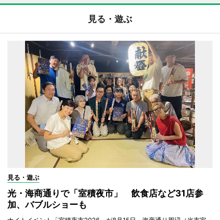
見る・遊ぶ
見る・遊ぶ
光・海商通りで「室積夜市」 飲食店など31店参
加、バブルショーも
ナイトイベント「室積夜市2026」が8月15日、海商通り周辺（光市室