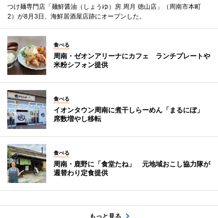
つけ麺専門店「麺鮮醤油（しょうゆ）房 周月 徳山店」（周南市本町
2）が8月3日、海鮮居酒屋店跡にオープンした。
食べる
周南・ゼオンアリーナにカフェ ランチプレートや
米粉シフォン提供
食べる
イオンタウン周南に煮干しらーめん「まるにぼ」
席数増やし移転
食べる
周南・鹿野に「食堂たね」 元地域おこし協力隊が
週替わり定食提供
もっと見る