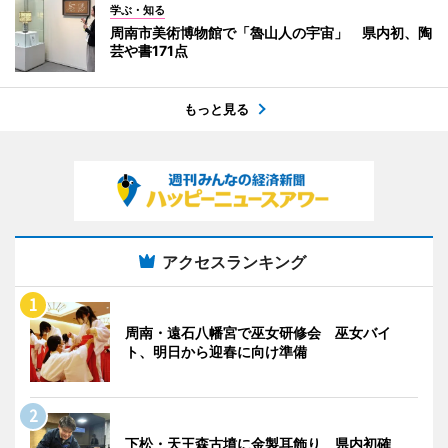
学ぶ・知る
周南市美術博物館で「魯山人の宇宙」 県内初、陶
芸や書171点
もっと見る
アクセスランキング
周南・遠石八幡宮で巫女研修会 巫女バイ
ト、明日から迎春に向け準備
下松・天王森古墳に金製耳飾り 県内初確