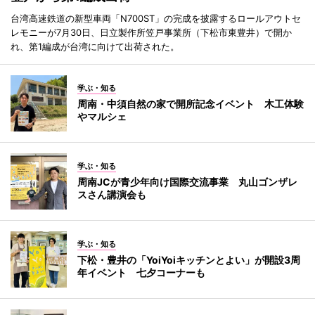
台湾高速鉄道の新型車両「N700ST」の完成を披露するロールアウトセ
レモニーが7月30日、日立製作所笠戸事業所（下松市東豊井）で開か
れ、第1編成が台湾に向けて出荷された。
学ぶ・知る
周南・中須自然の家で開所記念イベント 木工体験
やマルシェ
学ぶ・知る
周南JCが青少年向け国際交流事業 丸山ゴンザレ
スさん講演会も
学ぶ・知る
下松・豊井の「YoiYoiキッチンとよい」が開設3周
年イベント 七夕コーナーも