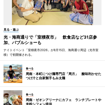
見る・遊ぶ
光・海商通りで「室積夜市」 飲食店など31店参
加、バブルショーも
ナイトイベント「室積夜市2026」が8月15日、海商通り周辺（光市室
積）で初開催される。
食べる
周南・本町につけ麺専門店「周月」 酸味利かせた
つけ汁と自家製手もみ太麺
食べる
周南・ゼオンアリーナにカフェ ランチプレートや
米粉シフォン提供