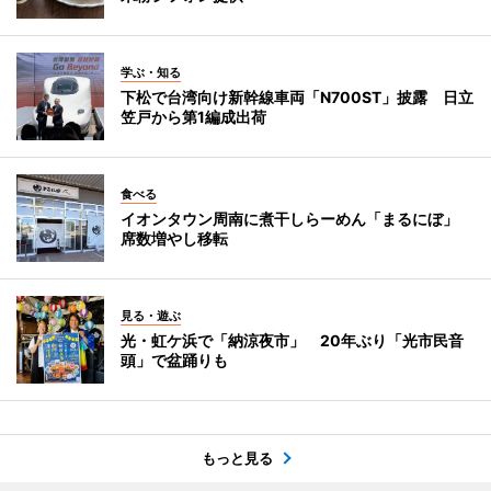
学ぶ・知る
下松で台湾向け新幹線車両「N700ST」披露 日立
笠戸から第1編成出荷
食べる
イオンタウン周南に煮干しらーめん「まるにぼ」
席数増やし移転
見る・遊ぶ
光・虹ケ浜で「納涼夜市」 20年ぶり「光市民音
頭」で盆踊りも
もっと見る