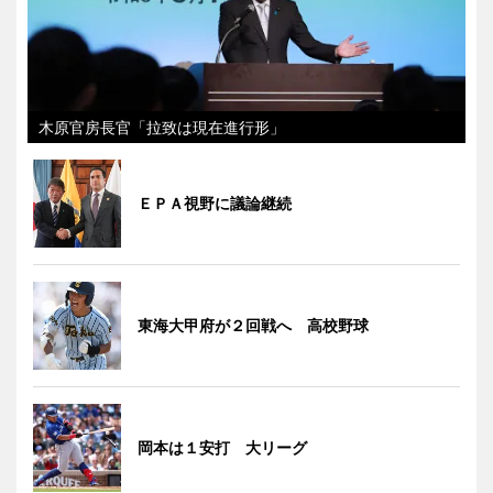
木原官房長官「拉致は現在進行形」
ＥＰＡ視野に議論継続
東海大甲府が２回戦へ 高校野球
岡本は１安打 大リーグ