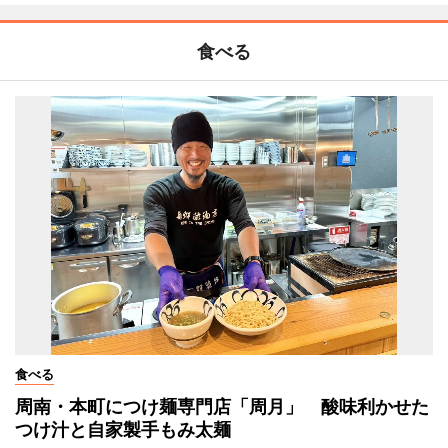
食べる
食べる
周南・本町につけ麺専門店「周月」 酸味利かせた
つけ汁と自家製手もみ太麺