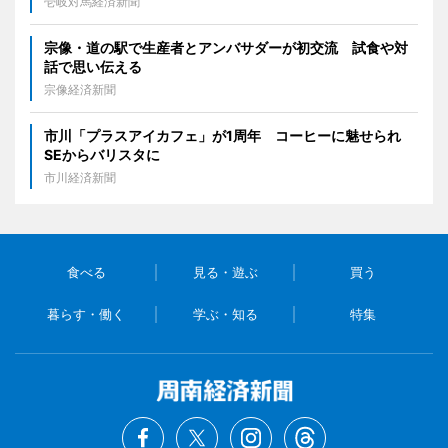
壱岐対馬経済新聞
宗像・道の駅で生産者とアンバサダーが初交流 試食や対
話で思い伝える
宗像経済新聞
市川「プラスアイカフェ」が1周年 コーヒーに魅せられ
SEからバリスタに
市川経済新聞
食べる
見る・遊ぶ
買う
暮らす・働く
学ぶ・知る
特集