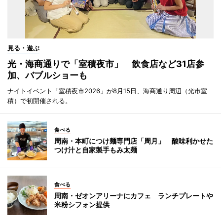
見る・遊ぶ
光・海商通りで「室積夜市」 飲食店など31店参
加、バブルショーも
ナイトイベント「室積夜市2026」が8月15日、海商通り周辺（光市室
積）で初開催される。
食べる
周南・本町につけ麺専門店「周月」 酸味利かせた
つけ汁と自家製手もみ太麺
食べる
周南・ゼオンアリーナにカフェ ランチプレートや
米粉シフォン提供