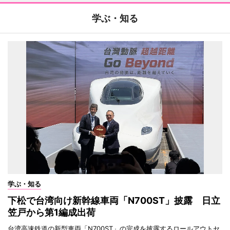
学ぶ・知る
学ぶ・知る
下松で台湾向け新幹線車両「N700ST」披露 日立
笠戸から第1編成出荷
台湾高速鉄道の新型車両「N700ST」の完成を披露するロールアウトセ