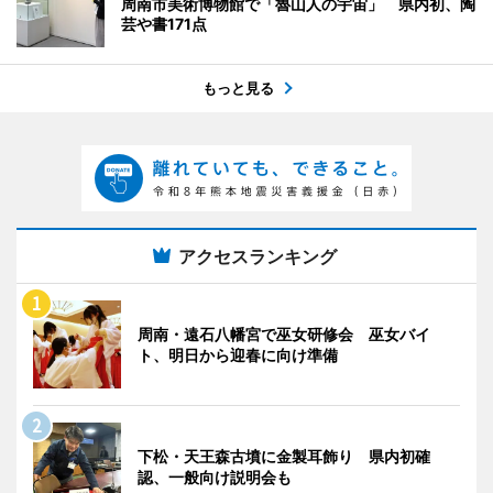
周南市美術博物館で「魯山人の宇宙」 県内初、陶
芸や書171点
もっと見る
アクセスランキング
周南・遠石八幡宮で巫女研修会 巫女バイ
ト、明日から迎春に向け準備
下松・天王森古墳に金製耳飾り 県内初確
認、一般向け説明会も