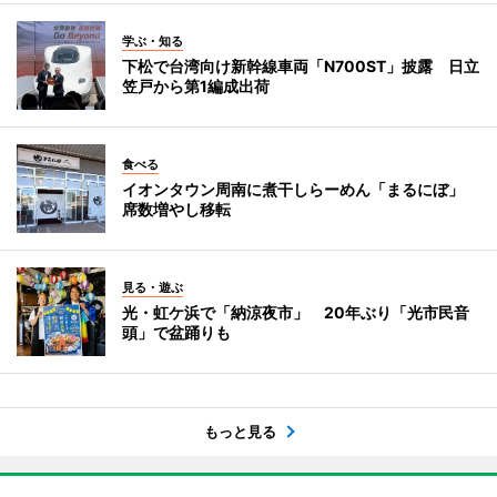
学ぶ・知る
下松で台湾向け新幹線車両「N700ST」披露 日立
笠戸から第1編成出荷
食べる
イオンタウン周南に煮干しらーめん「まるにぼ」
席数増やし移転
見る・遊ぶ
光・虹ケ浜で「納涼夜市」 20年ぶり「光市民音
頭」で盆踊りも
もっと見る