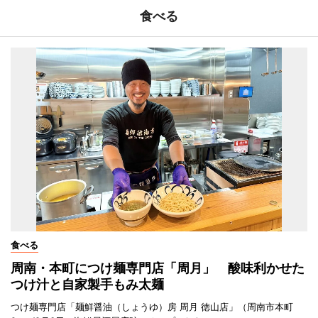
食べる
食べる
周南・本町につけ麺専門店「周月」 酸味利かせた
つけ汁と自家製手もみ太麺
つけ麺専門店「麺鮮醤油（しょうゆ）房 周月 徳山店」（周南市本町