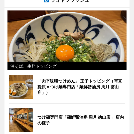
フォトフラッシュ
油そば、生卵トッピング
「肉辛味噌つけめん」 玉子トッピング（写真
提供＝つけ麺専門店「麺鮮醤油房 周月 徳山
店」）
つけ麺専門店「麺鮮醤油房 周月 徳山店」 店内
の様子