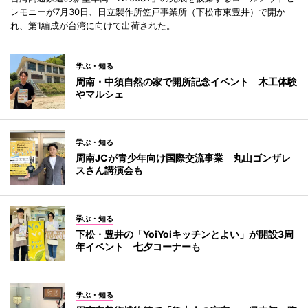
レモニーが7月30日、日立製作所笠戸事業所（下松市東豊井）で開か
れ、第1編成が台湾に向けて出荷された。
学ぶ・知る
周南・中須自然の家で開所記念イベント 木工体験
やマルシェ
学ぶ・知る
周南JCが青少年向け国際交流事業 丸山ゴンザレ
スさん講演会も
学ぶ・知る
下松・豊井の「YoiYoiキッチンとよい」が開設3周
年イベント 七夕コーナーも
学ぶ・知る