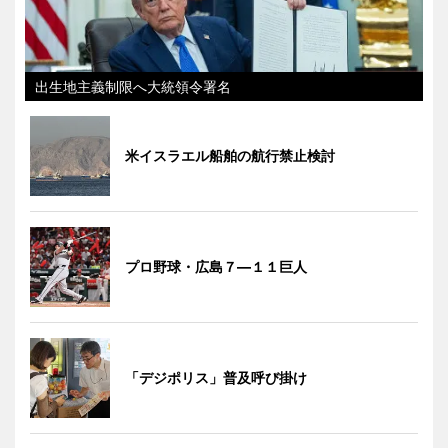
出生地主義制限へ大統領令署名
米イスラエル船舶の航行禁止検討
プロ野球・広島７―１１巨人
「デジポリス」普及呼び掛け