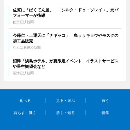
佐賀に「ばくてん屋」 「シルク・ドゥ・ソレイユ」元パ
フォーマーが指導
佐賀経済新聞
今帰仁・上運天に「ナギッコ」 島ラッキョウやモズクの
加工品販売
やんばる経済新聞
沼津「淡島ホテル」が夏限定イベント イラストサービス
や星空観望会など
沼津経済新聞
食べる
見る・遊ぶ
買う
暮らす・働く
学ぶ・知る
特集