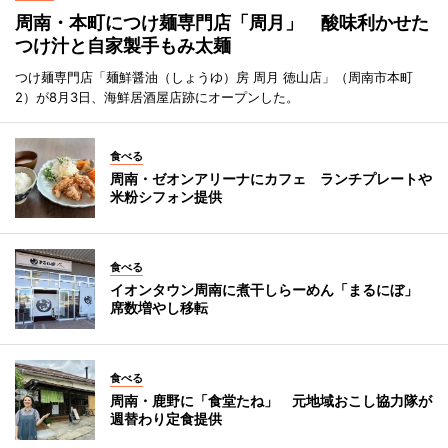
周南・本町につけ麺専門店「周月」 酸味利かせた
つけ汁と自家製手もみ太麺
つけ麺専門店「麺鮮醤油（しょうゆ）房 周月 徳山店」（周南市本町
2）が8月3日、海鮮居酒屋店跡にオープンした。
食べる
周南・ゼオンアリーナにカフェ ランチプレートや
米粉シフォン提供
食べる
イオンタウン周南に煮干しらーめん「まるにぼ」
席数増やし移転
食べる
周南・鹿野に「食堂たね」 元地域おこし協力隊が
週替わり定食提供