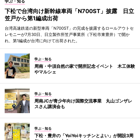
学ぶ・知る
下松で台湾向け新幹線車両「N700ST」披露 日立
笠戸から第1編成出荷
台湾高速鉄道の新型車両「N700ST」の完成を披露するロールアウトセ
レモニーが7月30日、日立製作所笠戸事業所（下松市東豊井）で開か
れ、第1編成が台湾に向けて出荷された。
学ぶ・知る
周南・中須自然の家で開所記念イベント 木工体験
やマルシェ
学ぶ・知る
周南JCが青少年向け国際交流事業 丸山ゴンザレ
スさん講演会も
学ぶ・知る
下松・豊井の「YoiYoiキッチンとよい」が開設3周