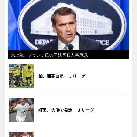
米上院、ブランチ氏の司法長官人事承認
柏、開幕白星 Ｊリーグ
町田、大勝で発進 Ｊリーグ