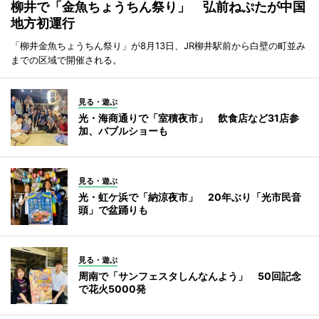
柳井で「金魚ちょうちん祭り」 弘前ねぷたが中国
地方初運行
「柳井金魚ちょうちん祭り」が8月13日、JR柳井駅前から白壁の町並み
までの区域で開催される。
見る・遊ぶ
光・海商通りで「室積夜市」 飲食店など31店参
加、バブルショーも
見る・遊ぶ
光・虹ケ浜で「納涼夜市」 20年ぶり「光市民音
頭」で盆踊りも
見る・遊ぶ
周南で「サンフェスタしんなんよう」 50回記念
で花火5000発