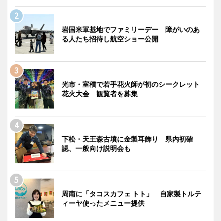
岩国米軍基地でファミリーデー 障がいのあ
る人たち招待し航空ショー公開
光市・室積で若手花火師が初のシークレット
花火大会 観覧者を募集
下松・天王森古墳に金製耳飾り 県内初確
認、一般向け説明会も
周南に「タコスカフェ トト」 自家製トルテ
ィーヤ使ったメニュー提供