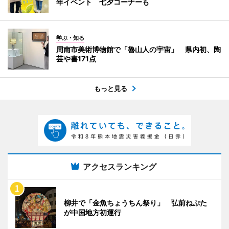
年イベント 七夕コーナーも
学ぶ・知る
周南市美術博物館で「魯山人の宇宙」 県内初、陶
芸や書171点
もっと見る
アクセスランキング
柳井で「金魚ちょうちん祭り」 弘前ねぷた
が中国地方初運行