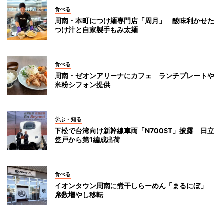
食べる
周南・本町につけ麺専門店「周月」 酸味利かせた
つけ汁と自家製手もみ太麺
食べる
周南・ゼオンアリーナにカフェ ランチプレートや
米粉シフォン提供
学ぶ・知る
下松で台湾向け新幹線車両「N700ST」披露 日立
笠戸から第1編成出荷
食べる
イオンタウン周南に煮干しらーめん「まるにぼ」
席数増やし移転