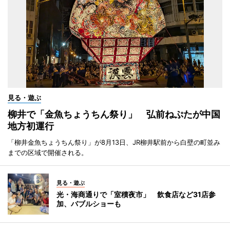
見る・遊ぶ
柳井で「金魚ちょうちん祭り」 弘前ねぷたが中国
地方初運行
「柳井金魚ちょうちん祭り」が8月13日、JR柳井駅前から白壁の町並み
までの区域で開催される。
見る・遊ぶ
光・海商通りで「室積夜市」 飲食店など31店参
加、バブルショーも