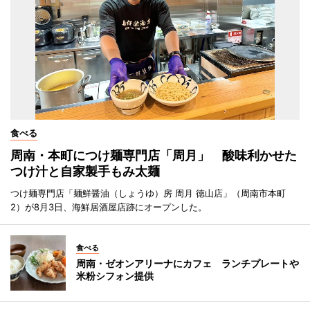
食べる
周南・本町につけ麺専門店「周月」 酸味利かせた
つけ汁と自家製手もみ太麺
つけ麺専門店「麺鮮醤油（しょうゆ）房 周月 徳山店」（周南市本町
2）が8月3日、海鮮居酒屋店跡にオープンした。
食べる
周南・ゼオンアリーナにカフェ ランチプレートや
米粉シフォン提供