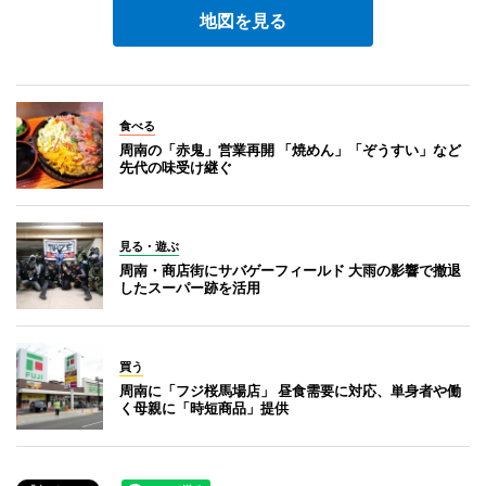
地図を見る
食べる
周南の「赤鬼」営業再開 「焼めん」「ぞうすい」など
先代の味受け継ぐ
見る・遊ぶ
周南・商店街にサバゲーフィールド 大雨の影響で撤退
したスーパー跡を活用
買う
周南に「フジ桜馬場店」 昼食需要に対応、単身者や働
く母親に「時短商品」提供