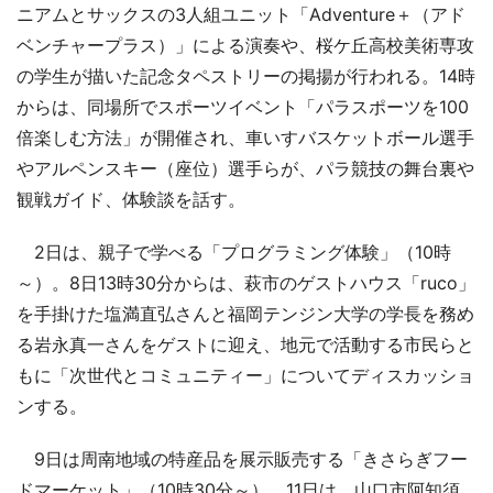
ニアムとサックスの3人組ユニット「Adventure＋（アド
ベンチャープラス）」による演奏や、桜ケ丘高校美術専攻
の学生が描いた記念タペストリーの掲揚が行われる。14時
からは、同場所でスポーツイベント「パラスポーツを100
倍楽しむ方法」が開催され、車いすバスケットボール選手
やアルペンスキー（座位）選手らが、パラ競技の舞台裏や
観戦ガイド、体験談を話す。
2日は、親子で学べる「プログラミング体験」（10時
～）。8日13時30分からは、萩市のゲストハウス「ruco」
を手掛けた塩満直弘さんと福岡テンジン大学の学長を務め
る岩永真一さんをゲストに迎え、地元で活動する市民らと
もに「次世代とコミュニティー」についてディスカッショ
ンする。
9日は周南地域の特産品を展示販売する「きさらぎフー
ドマーケット」（10時30分～）、11日は、山口市阿知須