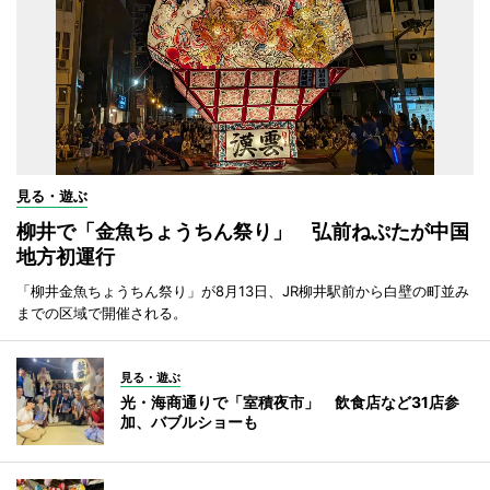
見る・遊ぶ
柳井で「金魚ちょうちん祭り」 弘前ねぷたが中国
地方初運行
「柳井金魚ちょうちん祭り」が8月13日、JR柳井駅前から白壁の町並み
までの区域で開催される。
見る・遊ぶ
光・海商通りで「室積夜市」 飲食店など31店参
加、バブルショーも