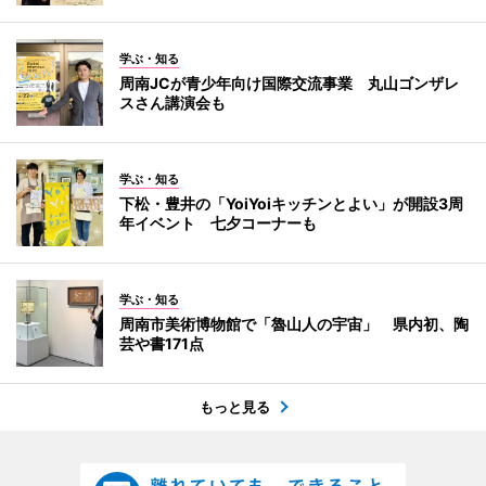
学ぶ・知る
周南JCが青少年向け国際交流事業 丸山ゴンザレ
スさん講演会も
学ぶ・知る
下松・豊井の「YoiYoiキッチンとよい」が開設3周
年イベント 七夕コーナーも
学ぶ・知る
周南市美術博物館で「魯山人の宇宙」 県内初、陶
芸や書171点
もっと見る