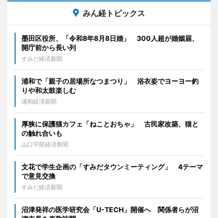
みん経トピックス
墨田区役所、「令和8年8月8日婚」 300人超が婚姻届、
開庁前から長い列
すみだ経済新聞
浦和で「親子の居場所なつまつり」 浴衣姿でヨーヨー釣
りや和太鼓楽しむ
浦和経済新聞
厚狭に保護猫カフェ「ねことおちゃ」 古民家改築、猫と
の触れ合いも
山口宇部経済新聞
文花で学生企画の「すみだタウンミーティング」 4テーマ
で意見交換
すみだ経済新聞
沼津発祥の医学研究会「U-TECH」開催へ 関係者らが沼