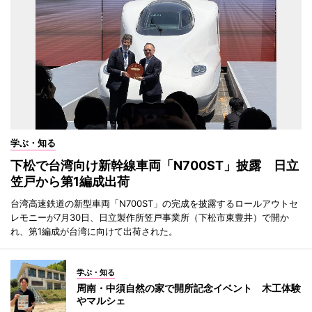
学ぶ・知る
下松で台湾向け新幹線車両「N700ST」披露 日立
笠戸から第1編成出荷
台湾高速鉄道の新型車両「N700ST」の完成を披露するロールアウトセ
レモニーが7月30日、日立製作所笠戸事業所（下松市東豊井）で開か
れ、第1編成が台湾に向けて出荷された。
学ぶ・知る
周南・中須自然の家で開所記念イベント 木工体験
やマルシェ