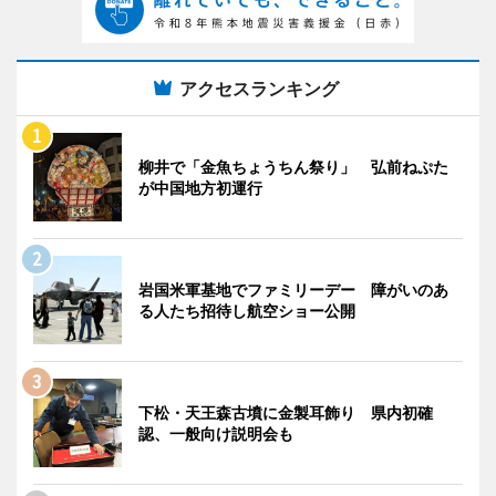
アクセスランキング
柳井で「金魚ちょうちん祭り」 弘前ねぷた
が中国地方初運行
岩国米軍基地でファミリーデー 障がいのあ
る人たち招待し航空ショー公開
下松・天王森古墳に金製耳飾り 県内初確
認、一般向け説明会も