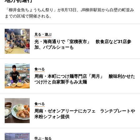
「柳井金魚ちょうちん祭り」が8月13日、JR柳井駅前から白壁の町並み
までの区域で開催される。
見る・遊ぶ
光・海商通りで「室積夜市」 飲食店など31店参
加、バブルショーも
食べる
周南・本町につけ麺専門店「周月」 酸味利かせた
つけ汁と自家製手もみ太麺
食べる
周南・ゼオンアリーナにカフェ ランチプレートや
米粉シフォン提供
学ぶ・知る