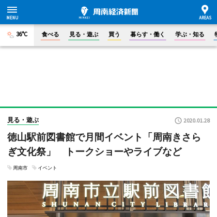
36°C
食べる
見る・遊ぶ
買う
暮らす・働く
学ぶ・知る
見る・遊ぶ
2020.01.28
徳山駅前図書館で月間イベント「周南きさら
ぎ文化祭」 トークショーやライブなど
周南市
イベント