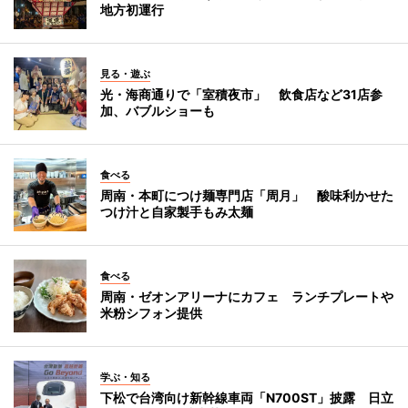
地方初運行
見る・遊ぶ
光・海商通りで「室積夜市」 飲食店など31店参
加、バブルショーも
食べる
周南・本町につけ麺専門店「周月」 酸味利かせた
つけ汁と自家製手もみ太麺
食べる
周南・ゼオンアリーナにカフェ ランチプレートや
米粉シフォン提供
学ぶ・知る
下松で台湾向け新幹線車両「N700ST」披露 日立