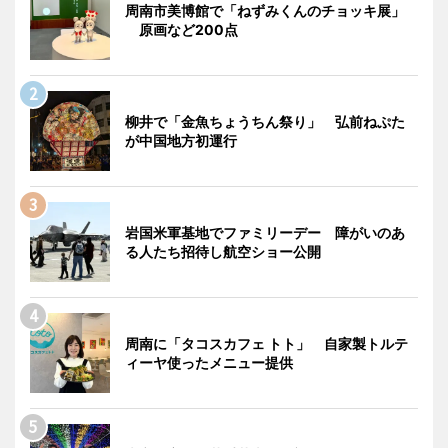
周南市美博館で「ねずみくんのチョッキ展」
原画など200点
柳井で「金魚ちょうちん祭り」 弘前ねぷた
が中国地方初運行
岩国米軍基地でファミリーデー 障がいのあ
る人たち招待し航空ショー公開
周南に「タコスカフェ トト」 自家製トルテ
ィーヤ使ったメニュー提供