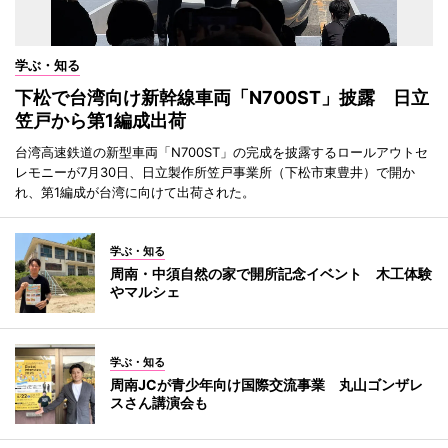
学ぶ・知る
下松で台湾向け新幹線車両「N700ST」披露 日立
笠戸から第1編成出荷
台湾高速鉄道の新型車両「N700ST」の完成を披露するロールアウトセ
レモニーが7月30日、日立製作所笠戸事業所（下松市東豊井）で開か
れ、第1編成が台湾に向けて出荷された。
学ぶ・知る
周南・中須自然の家で開所記念イベント 木工体験
やマルシェ
学ぶ・知る
周南JCが青少年向け国際交流事業 丸山ゴンザレ
スさん講演会も