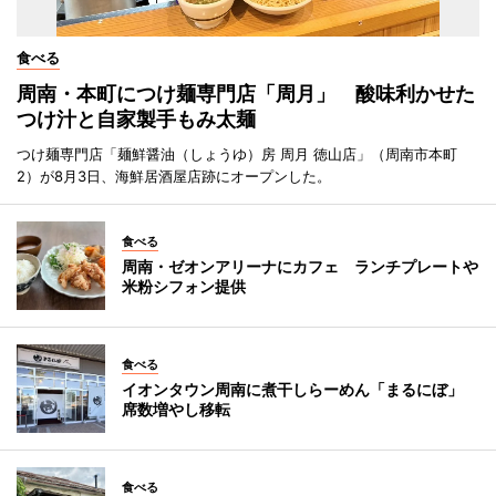
食べる
周南・本町につけ麺専門店「周月」 酸味利かせた
つけ汁と自家製手もみ太麺
つけ麺専門店「麺鮮醤油（しょうゆ）房 周月 徳山店」（周南市本町
2）が8月3日、海鮮居酒屋店跡にオープンした。
食べる
周南・ゼオンアリーナにカフェ ランチプレートや
米粉シフォン提供
食べる
イオンタウン周南に煮干しらーめん「まるにぼ」
席数増やし移転
食べる