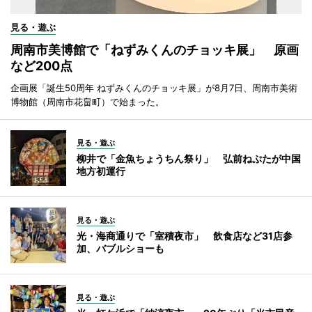
見る・遊ぶ
周南市美博館で「ねずみくんのチョッキ展」 原画
など200点
企画展「誕生50周年 ねずみくんのチョッキ展」が8月7日、周南市美術
博物館（周南市花畠町）で始まった。
見る・遊ぶ
柳井で「金魚ちょうちん祭り」 弘前ねぷたが中国
地方初運行
見る・遊ぶ
光・海商通りで「室積夜市」 飲食店など31店参
加、バブルショーも
見る・遊ぶ