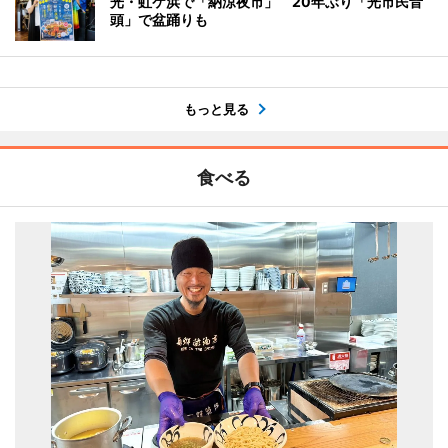
光・虹ケ浜で「納涼夜市」 20年ぶり「光市民音
頭」で盆踊りも
もっと見る
食べる