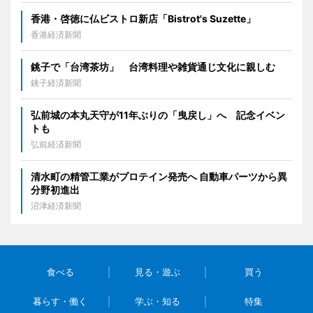
香港・啓徳に仏ビストロ新店「Bistrot's Suzette」
香港経済新聞
銚子で「台湾茶坊」 台湾料理や雑貨通じ文化に親しむ
銚子経済新聞
弘前城の本丸天守が11年ぶりの「曳戻し」へ 記念イベン
トも
弘前経済新聞
清水町の精管工業がプロテイン発売へ 自動車パーツから異
分野初進出
沼津経済新聞
食べる
見る・遊ぶ
買う
暮らす・働く
学ぶ・知る
特集