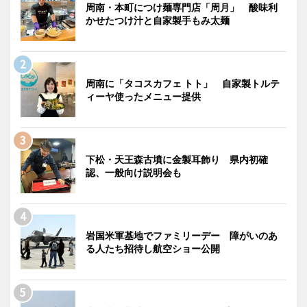
周南・本町につけ麺専門店「周月」 酸味利
かせたつけ汁と自家製手もみ太麺
周南に「タコスカフェ トト」 自家製トルテ
ィーヤ使ったメニュー提供
下松・天王森古墳に金製耳飾り 県内初確
認、一般向け説明会も
岩国米軍基地でファミリーデー 障がいのあ
る人たち招待し航空ショー公開