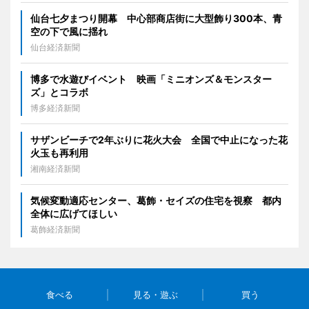
仙台七夕まつり開幕 中心部商店街に大型飾り300本、青
空の下で風に揺れ
仙台経済新聞
博多で水遊びイベント 映画「ミニオンズ＆モンスター
ズ」とコラボ
博多経済新聞
サザンビーチで2年ぶりに花火大会 全国で中止になった花
火玉も再利用
湘南経済新聞
気候変動適応センター、葛飾・セイズの住宅を視察 都内
全体に広げてほしい
葛飾経済新聞
食べる
見る・遊ぶ
買う