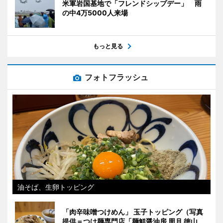
米軍岩国基地で「フレンドシップデー」 雨
の中4万5000人来場
もっと見る
フォトフラッシュ
油そば、生卵トッピング
「肉辛味噌つけめん」 玉子トッピング（写真
提供＝つけ麺専門店「麺鮮醤油房 周月 徳山