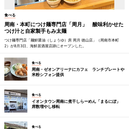
食べる
周南・本町につけ麺専門店「周月」 酸味利かせた
つけ汁と自家製手もみ太麺
つけ麺専門店「麺鮮醤油（しょうゆ）房 周月 徳山店」（周南市本町
2）が8月3日、海鮮居酒屋店跡にオープンした。
食べる
周南・ゼオンアリーナにカフェ ランチプレートや
米粉シフォン提供
食べる
イオンタウン周南に煮干しらーめん「まるにぼ」
席数増やし移転
食べる