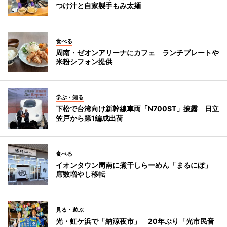
つけ汁と自家製手もみ太麺
食べる
周南・ゼオンアリーナにカフェ ランチプレートや
米粉シフォン提供
学ぶ・知る
下松で台湾向け新幹線車両「N700ST」披露 日立
笠戸から第1編成出荷
食べる
イオンタウン周南に煮干しらーめん「まるにぼ」
席数増やし移転
見る・遊ぶ
光・虹ケ浜で「納涼夜市」 20年ぶり「光市民音