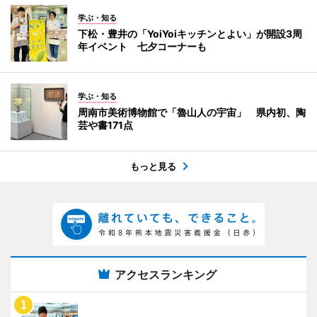
学ぶ・知る
下松・豊井の「YoiYoiキッチンとよい」が開設3周
年イベント 七夕コーナーも
学ぶ・知る
周南市美術博物館で「魯山人の宇宙」 県内初、陶
芸や書171点
もっと見る
アクセスランキング