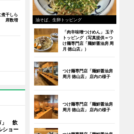
に煮干しら
油そば、生卵トッピング
」 席数増
「肉辛味噌つけめん」 玉子
トッピング（写真提供＝つ
け麺専門店「麺鮮醤油房 周
月 徳山店」）
つけ麺専門店「麺鮮醤油房
周月 徳山店」 店内の様子
つけ麺専門店「麺鮮醤油房
周月 徳山店」 店内の様子
市」 飲
ルショー