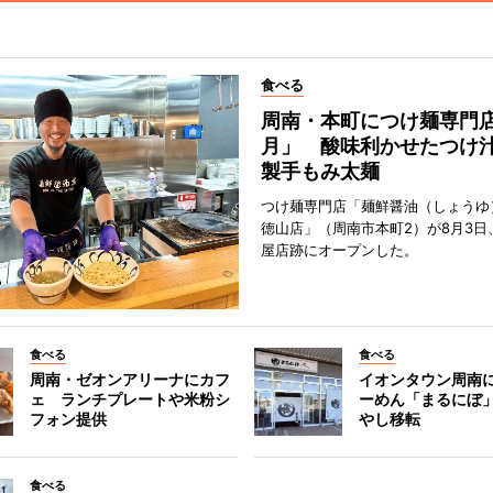
食べる
周南・本町につけ麺専門
月」 酸味利かせたつけ
製手もみ太麺
つけ麺専門店「麺鮮醤油（しょうゆ
徳山店」（周南市本町2）が8月3日
屋店跡にオープンした。
食べる
食べる
周南・ゼオンアリーナにカフ
イオンタウン周南
ェ ランチプレートや米粉シ
ーめん「まるにぼ
フォン提供
やし移転
食べる