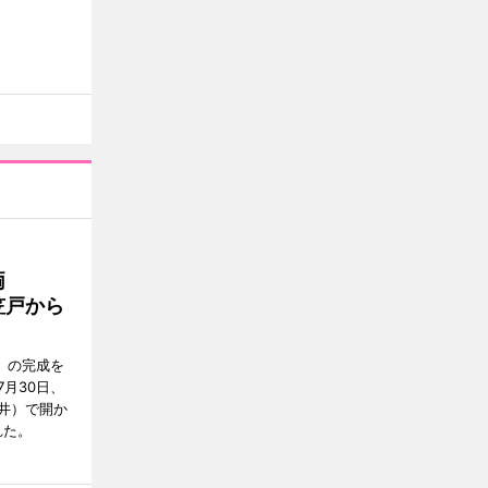
両
笠戸から
」の完成を
月30日、
井）で開か
れた。