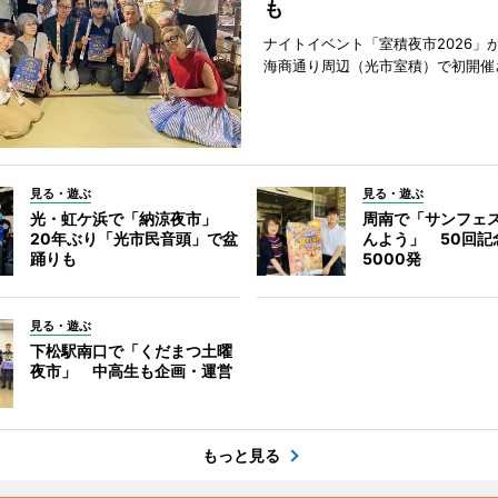
も
ナイトイベント「室積夜市2026」が
海商通り周辺（光市室積）で初開催
見る・遊ぶ
見る・遊ぶ
光・虹ケ浜で「納涼夜市」
周南で「サンフェ
20年ぶり「光市民音頭」で盆
んよう」 50回記
踊りも
5000発
見る・遊ぶ
下松駅南口で「くだまつ土曜
夜市」 中高生も企画・運営
もっと見る