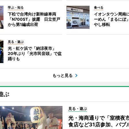
学ぶ・知る
食べる
下松で台湾向け新幹線車両
イオンタウン周南
「N700ST」披露 日立笠戸
ーめん「まるにぼ
から第1編成出荷
やし移転
見る・遊ぶ
光・虹ケ浜で「納涼夜市」
20年ぶり「光市民音頭」で盆
踊りも
もっと見る
遊ぶ
見る・遊ぶ
光・海商通りで「室積夜
食店など31店参加、バブ