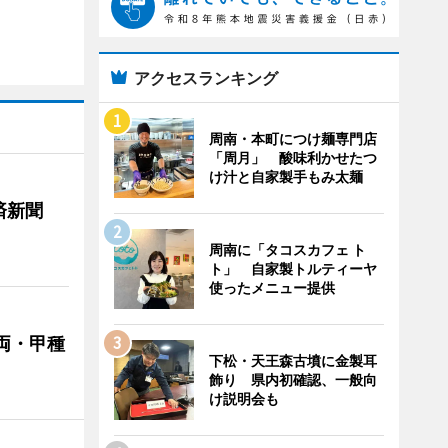
アクセスランキング
周南・本町につけ麺専門店
「周月」 酸味利かせたつ
け汁と自家製手もみ太麺
済新聞
周南に「タコスカフェ ト
ト」 自家製トルティーヤ
使ったメニュー提供
両・甲種
下松・天王森古墳に金製耳
飾り 県内初確認、一般向
け説明会も