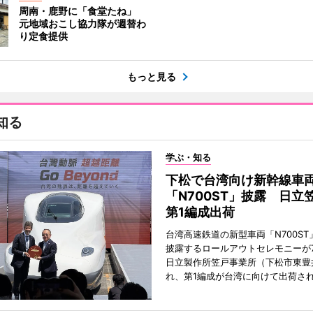
周南・鹿野に「食堂たね」
元地域おこし協力隊が週替わ
り定食提供
もっと見る
知る
学ぶ・知る
下松で台湾向け新幹線車
「N700ST」披露 日立
第1編成出荷
台湾高速鉄道の新型車両「N700ST
披露するロールアウトセレモニーが7
日立製作所笠戸事業所（下松市東豊
れ、第1編成が台湾に向けて出荷さ