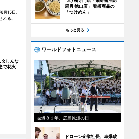
つけ麺専門店「麺鮮醤油房
周月 徳山店」 看板商品の
「つけめん」
8月15日、
される。
もっと見る
ワールドフォトニュース
スタしんな
念で花火
被爆８１年、広島原爆の日
ドローン企業社長、車爆破