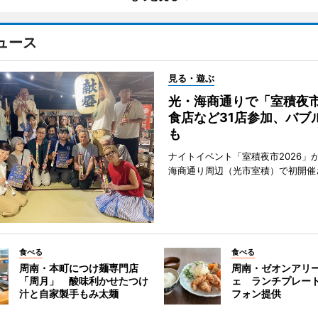
ュース
見る・遊ぶ
光・海商通りで「室積夜
食店など31店参加、バブ
も
ナイトイベント「室積夜市2026」が
海商通り周辺（光市室積）で初開催
食べる
食べる
周南・本町につけ麺専門店
周南・ゼオンアリ
「周月」 酸味利かせたつけ
ェ ランチプレー
汁と自家製手もみ太麺
フォン提供