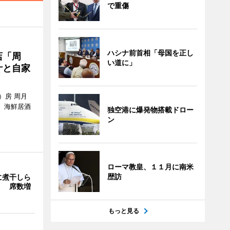
で重傷
ハシナ前首相「母国を正し
店「周
い道に」
汁と自家
）房 周月
、海鮮居酒
独空港に爆発物搭載ドロー
ン
ローマ教皇、１１月に南米
歴訪
に煮干しら
」 席数増
もっと見る