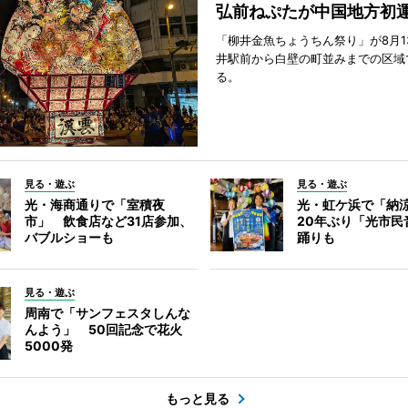
弘前ねぷたが中国地方初
「柳井金魚ちょうちん祭り」が8月1
井駅前から白壁の町並みまでの区域
る。
見る・遊ぶ
見る・遊ぶ
光・海商通りで「室積夜
光・虹ケ浜で「納
市」 飲食店など31店参加、
20年ぶり「光市民
バブルショーも
踊りも
見る・遊ぶ
周南で「サンフェスタしんな
んよう」 50回記念で花火
5000発
もっと見る