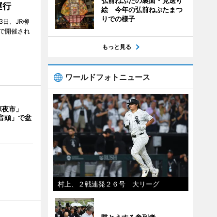
弘前ねぷたの裏面・見送り
運行
絵 今年の弘前ねぷたまつ
りでの様子
3日、JR柳
で開催され
もっと見る
ワールドフォトニュース
涼夜市」
音頭」で盆
村上、２戦連発２６号 大リーグ