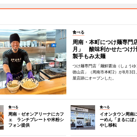
食べる
周南・本町につけ麺専門
月」 酸味利かせたつけ
製手もみ太麺
つけ麺専門店「麺鮮醤油（しょうゆ
徳山店」（周南市本町2）が8月3日
屋店跡にオープンした。
食べる
食べる
周南・ゼオンアリーナにカフ
イオンタウン周南
ェ ランチプレートや米粉シ
ーめん「まるにぼ
フォン提供
やし移転