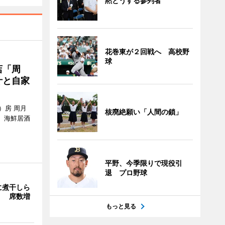
黙とうする参列者
花巻東が２回戦へ 高校野
球
店「周
汁と自家
）房 周月
核廃絶願い「人間の鎖」
、海鮮居酒
平野、今季限りで現役引
退 プロ野球
に煮干しら
」 席数増
もっと見る