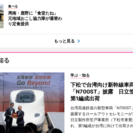
食べる
周南・鹿野に「食堂たね」
元地域おこし協力隊が週替わ
り定食提供
もっと見る
知る
学ぶ・知る
下松で台湾向け新幹線車
「N700ST」披露 日立
第1編成出荷
台湾高速鉄道の新型車両「N700ST
披露するロールアウトセレモニーが7
日立製作所笠戸事業所（下松市東豊
れ、第1編成が台湾に向けて出荷さ