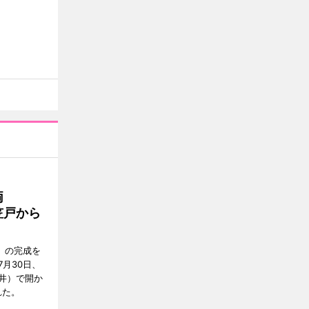
両
笠戸から
」の完成を
月30日、
井）で開か
れた。