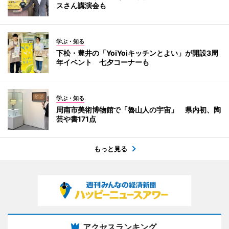
スさん講演会も
学ぶ・知る
下松・豊井の「YoiYoiキッチンとよい」が開設3周
年イベント 七夕コーナーも
学ぶ・知る
周南市美術博物館で「魯山人の宇宙」 県内初、陶
芸や書171点
もっと見る
アクセスランキング