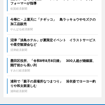
フォーマーが指導
佐賀経済新聞
今帰仁・上運天に「ナギッコ」 島ラッキョウやモズクの
加工品販売
やんばる経済新聞
沼津「淡島ホテル」が夏限定イベント イラストサービス
や星空観望会など
沼津経済新聞
墨田区役所、「令和8年8月8日婚」 300人超が婚姻届、
開庁前から長い列
すみだ経済新聞
浦和で「親子の居場所なつまつり」 浴衣姿でヨーヨー釣
りや和太鼓楽しむ
浦和経済新聞