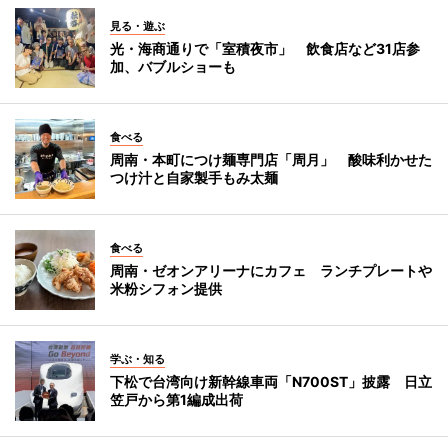
見る・遊ぶ
光・海商通りで「室積夜市」 飲食店など31店参
加、バブルショーも
食べる
周南・本町につけ麺専門店「周月」 酸味利かせた
つけ汁と自家製手もみ太麺
食べる
周南・ゼオンアリーナにカフェ ランチプレートや
米粉シフォン提供
学ぶ・知る
下松で台湾向け新幹線車両「N700ST」披露 日立
笠戸から第1編成出荷