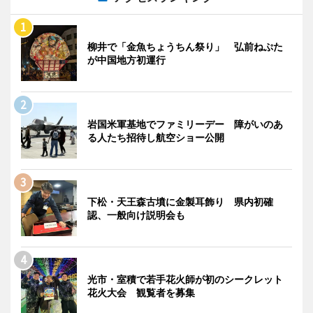
柳井で「金魚ちょうちん祭り」 弘前ねぷた
が中国地方初運行
岩国米軍基地でファミリーデー 障がいのあ
る人たち招待し航空ショー公開
下松・天王森古墳に金製耳飾り 県内初確
認、一般向け説明会も
光市・室積で若手花火師が初のシークレット
花火大会 観覧者を募集