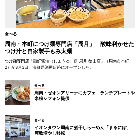
食べる
周南・本町につけ麺専門店「周月」 酸味利かせた
つけ汁と自家製手もみ太麺
つけ麺専門店「麺鮮醤油（しょうゆ）房 周月 徳山店」（周南市本町
2）が8月3日、海鮮居酒屋店跡にオープンした。
食べる
周南・ゼオンアリーナにカフェ ランチプレートや
米粉シフォン提供
食べる
イオンタウン周南に煮干しらーめん「まるにぼ」
席数増やし移転