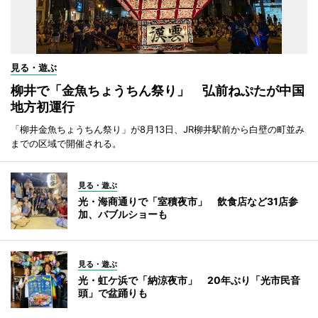
見る・遊ぶ
柳井で「金魚ちょうちん祭り」 弘前ねぷたが中国
地方初運行
「柳井金魚ちょうちん祭り」が8月13日、JR柳井駅前から白壁の町並み
までの区域で開催される。
見る・遊ぶ
光・海商通りで「室積夜市」 飲食店など31店参
加、バブルショーも
見る・遊ぶ
光・虹ケ浜で「納涼夜市」 20年ぶり「光市民音
頭」で盆踊りも