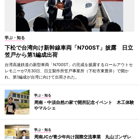
学ぶ・知る
下松で台湾向け新幹線車両「N700ST」披露 日立
笠戸から第1編成出荷
台湾高速鉄道の新型車両「N700ST」の完成を披露するロールアウトセ
レモニーが7月30日、日立製作所笠戸事業所（下松市東豊井）で開か
れ、第1編成が台湾に向けて出荷された。
学ぶ・知る
周南・中須自然の家で開所記念イベント 木工体験
やマルシェ
学ぶ・知る
周南JCが青少年向け国際交流事業 丸山ゴンザレ