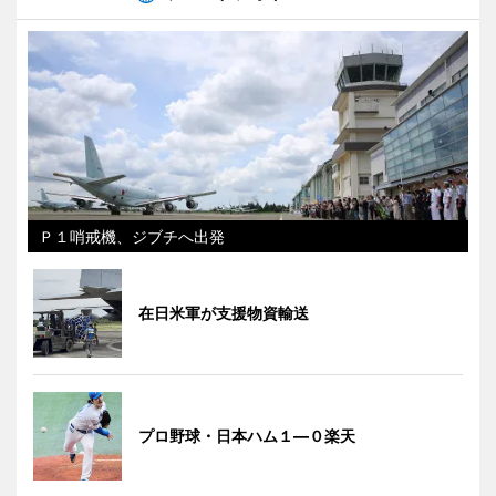
Ｐ１哨戒機、ジブチへ出発
在日米軍が支援物資輸送
プロ野球・日本ハム１―０楽天