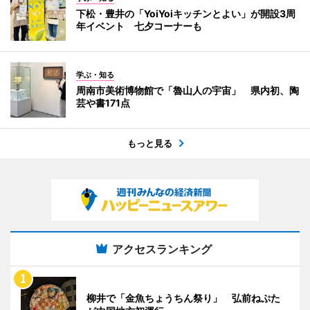
下松・豊井の「YoiYoiキッチンとよい」が開設3周
年イベント 七夕コーナーも
学ぶ・知る
周南市美術博物館で「魯山人の宇宙」 県内初、陶
芸や書171点
もっと見る
アクセスランキング
柳井で「金魚ちょうちん祭り」 弘前ねぷた