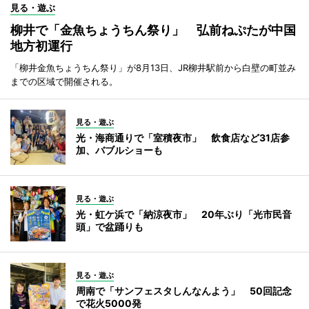
見る・遊ぶ
柳井で「金魚ちょうちん祭り」 弘前ねぷたが中国
地方初運行
「柳井金魚ちょうちん祭り」が8月13日、JR柳井駅前から白壁の町並み
までの区域で開催される。
見る・遊ぶ
光・海商通りで「室積夜市」 飲食店など31店参
加、バブルショーも
見る・遊ぶ
光・虹ケ浜で「納涼夜市」 20年ぶり「光市民音
頭」で盆踊りも
見る・遊ぶ
周南で「サンフェスタしんなんよう」 50回記念
で花火5000発