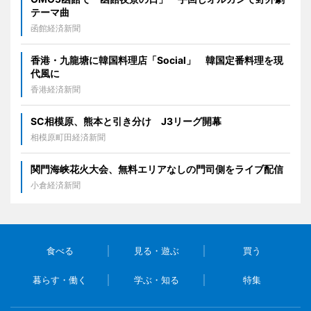
テーマ曲
函館経済新聞
香港・九龍塘に韓国料理店「Social」 韓国定番料理を現
代風に
香港経済新聞
SC相模原、熊本と引き分け J3リーグ開幕
相模原町田経済新聞
関門海峡花火大会、無料エリアなしの門司側をライブ配信
小倉経済新聞
食べる
見る・遊ぶ
買う
暮らす・働く
学ぶ・知る
特集