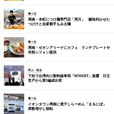
食べる
周南・本町につけ麺専門店「周月」 酸味利かせた
つけ汁と自家製手もみ太麺
食べる
周南・ゼオンアリーナにカフェ ランチプレートや
米粉シフォン提供
学ぶ・知る
下松で台湾向け新幹線車両「N700ST」披露 日立
笠戸から第1編成出荷
食べる
イオンタウン周南に煮干しらーめん「まるにぼ」
席数増やし移転