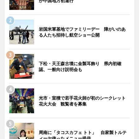
が中国地方初運行
岩国米軍基地でファミリーデー 障がいのあ
る人たち招待し航空ショー公開
下松・天王森古墳に金製耳飾り 県内初確
認、一般向け説明会も
光市・室積で若手花火師が初のシークレット
花火大会 観覧者を募集
周南に「タコスカフェ トト」 自家製トルテ
ィーヤ使ったメニュー提供