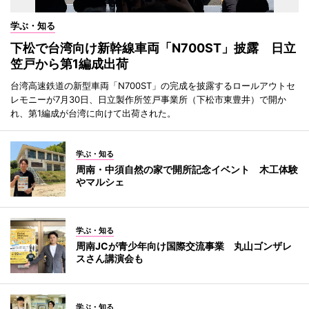
学ぶ・知る
下松で台湾向け新幹線車両「N700ST」披露 日立
笠戸から第1編成出荷
台湾高速鉄道の新型車両「N700ST」の完成を披露するロールアウトセ
レモニーが7月30日、日立製作所笠戸事業所（下松市東豊井）で開か
れ、第1編成が台湾に向けて出荷された。
学ぶ・知る
周南・中須自然の家で開所記念イベント 木工体験
やマルシェ
学ぶ・知る
周南JCが青少年向け国際交流事業 丸山ゴンザレ
スさん講演会も
学ぶ・知る