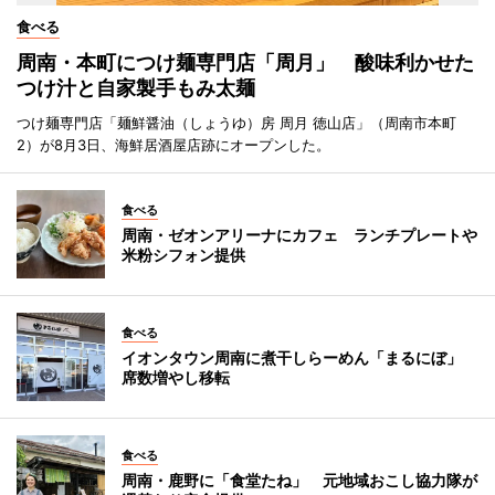
食べる
周南・本町につけ麺専門店「周月」 酸味利かせた
つけ汁と自家製手もみ太麺
つけ麺専門店「麺鮮醤油（しょうゆ）房 周月 徳山店」（周南市本町
2）が8月3日、海鮮居酒屋店跡にオープンした。
食べる
周南・ゼオンアリーナにカフェ ランチプレートや
米粉シフォン提供
食べる
イオンタウン周南に煮干しらーめん「まるにぼ」
席数増やし移転
食べる
周南・鹿野に「食堂たね」 元地域おこし協力隊が