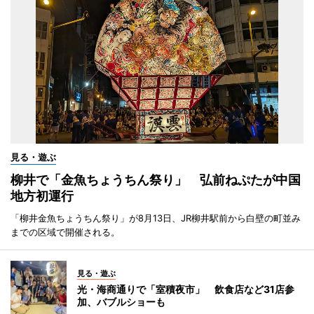
見る・遊ぶ
柳井で「金魚ちょうちん祭り」 弘前ねぷたが中国
地方初運行
「柳井金魚ちょうちん祭り」が8月13日、JR柳井駅前から白壁の町並み
までの区域で開催される。
見る・遊ぶ
光・海商通りで「室積夜市」 飲食店など31店参
加、バブルショーも