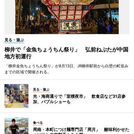
見る・遊ぶ
柳井で「金魚ちょうちん祭り」 弘前ねぷたが中国
地方初運行
「柳井金魚ちょうちん祭り」が8月13日、JR柳井駅前から白壁の町並み
までの区域で開催される。
見る・遊ぶ
光・海商通りで「室積夜市」 飲食店など31店参
加、バブルショーも
食べる
周南・本町につけ麺専門店「周月」 酸味利かせた