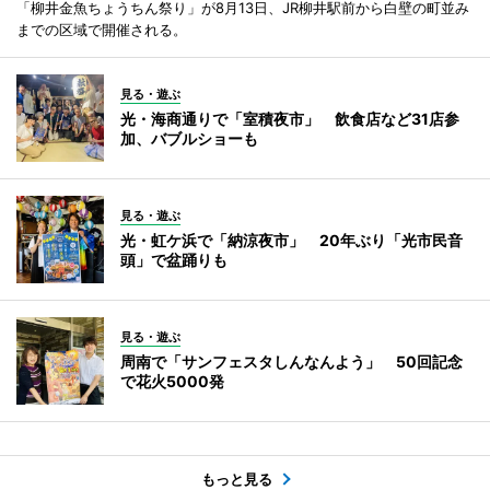
「柳井金魚ちょうちん祭り」が8月13日、JR柳井駅前から白壁の町並み
までの区域で開催される。
見る・遊ぶ
光・海商通りで「室積夜市」 飲食店など31店参
加、バブルショーも
見る・遊ぶ
光・虹ケ浜で「納涼夜市」 20年ぶり「光市民音
頭」で盆踊りも
見る・遊ぶ
周南で「サンフェスタしんなんよう」 50回記念
で花火5000発
もっと見る