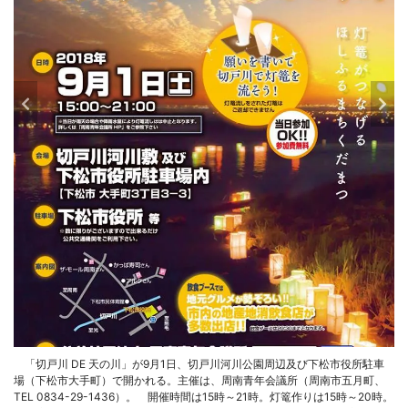
「切戸川 DE 天の川」が9月1日、切戸川河川公園周辺及び下松市役所駐車
場（下松市大手町）で開かれる。主催は、周南青年会議所（周南市五月町、
TEL 0834-29-1436）。 開催時間は15時～21時。灯篭作りは15時～20時。