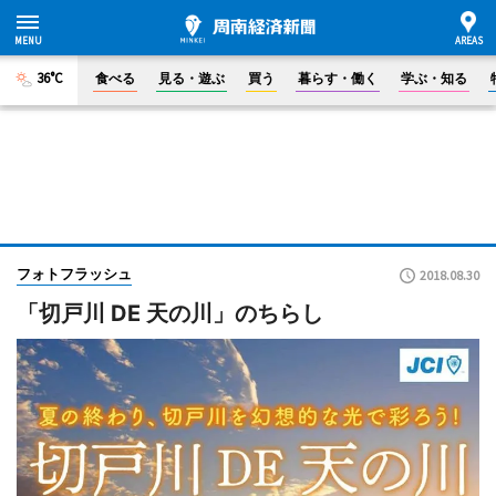
36°C
食べる
見る・遊ぶ
買う
暮らす・働く
学ぶ・知る
フォトフラッシュ
2018.08.30
「切戸川 DE 天の川」のちらし