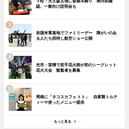
下松・天王森古墳に金製耳飾り 県内初確
認、一般向け説明会も
岩国米軍基地でファミリーデー 障がいのあ
る人たち招待し航空ショー公開
光市・室積で若手花火師が初のシークレット
花火大会 観覧者を募集
周南に「タコスカフェ トト」 自家製トルテ
ィーヤ使ったメニュー提供
もっと見る