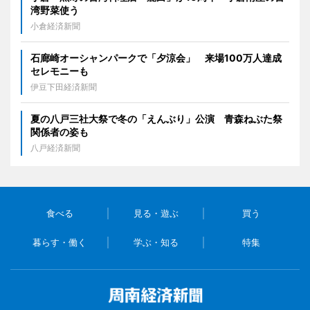
湾野菜使う
小倉経済新聞
石廊崎オーシャンパークで「夕涼会」 来場100万人達成
セレモニーも
伊豆下田経済新聞
夏の八戸三社大祭で冬の「えんぶり」公演 青森ねぶた祭
関係者の姿も
八戸経済新聞
食べる
見る・遊ぶ
買う
暮らす・働く
学ぶ・知る
特集