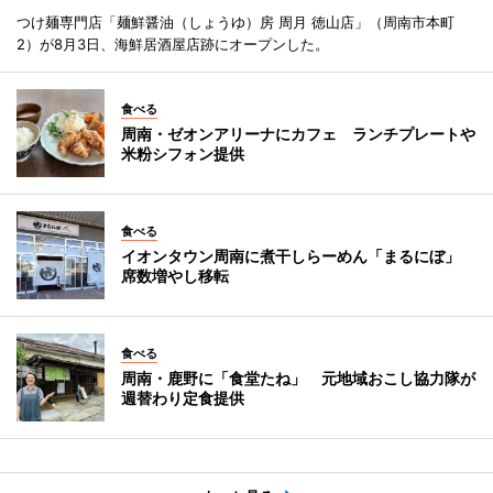
つけ麺専門店「麺鮮醤油（しょうゆ）房 周月 徳山店」（周南市本町
2）が8月3日、海鮮居酒屋店跡にオープンした。
食べる
周南・ゼオンアリーナにカフェ ランチプレートや
米粉シフォン提供
食べる
イオンタウン周南に煮干しらーめん「まるにぼ」
席数増やし移転
食べる
周南・鹿野に「食堂たね」 元地域おこし協力隊が
週替わり定食提供