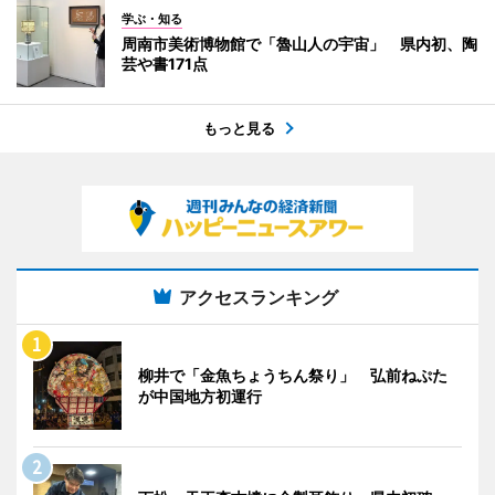
学ぶ・知る
周南市美術博物館で「魯山人の宇宙」 県内初、陶
芸や書171点
もっと見る
アクセスランキング
柳井で「金魚ちょうちん祭り」 弘前ねぷた
が中国地方初運行