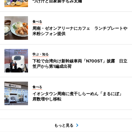
つけ汁と自家製手もみ太麺
食べる
周南・ゼオンアリーナにカフェ ランチプレートや
米粉シフォン提供
学ぶ・知る
下松で台湾向け新幹線車両「N700ST」披露 日立
笠戸から第1編成出荷
食べる
イオンタウン周南に煮干しらーめん「まるにぼ」
席数増やし移転
もっと見る