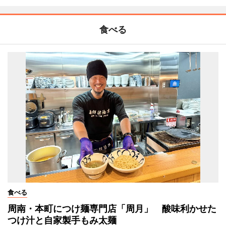
食べる
食べる
周南・本町につけ麺専門店「周月」 酸味利かせた
つけ汁と自家製手もみ太麺