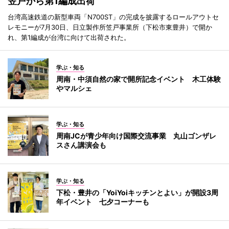
笠戸から第1編成出荷
台湾高速鉄道の新型車両「N700ST」の完成を披露するロールアウトセ
レモニーが7月30日、日立製作所笠戸事業所（下松市東豊井）で開か
れ、第1編成が台湾に向けて出荷された。
学ぶ・知る
周南・中須自然の家で開所記念イベント 木工体験
やマルシェ
学ぶ・知る
周南JCが青少年向け国際交流事業 丸山ゴンザレ
スさん講演会も
学ぶ・知る
下松・豊井の「YoiYoiキッチンとよい」が開設3周
年イベント 七夕コーナーも