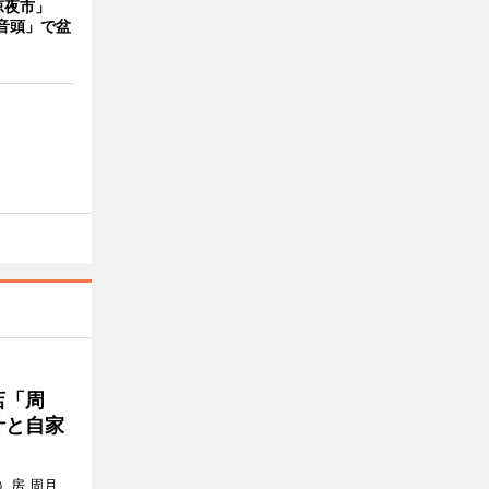
涼夜市」
音頭」で盆
店「周
汁と自家
）房 周月