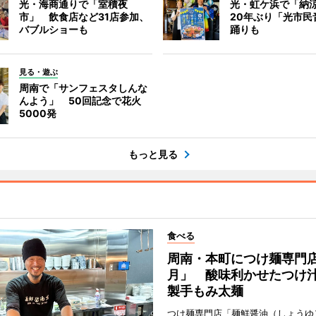
光・海商通りで「室積夜
光・虹ケ浜で「納
市」 飲食店など31店参加、
20年ぶり「光市民
バブルショーも
踊りも
見る・遊ぶ
周南で「サンフェスタしんな
んよう」 50回記念で花火
5000発
もっと見る
食べる
周南・本町につけ麺専門
月」 酸味利かせたつけ
製手もみ太麺
つけ麺専門店「麺鮮醤油（しょうゆ