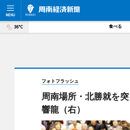
食べる
36°C
フォトフラッシュ
周南場所・北勝就を突
響龍（右）