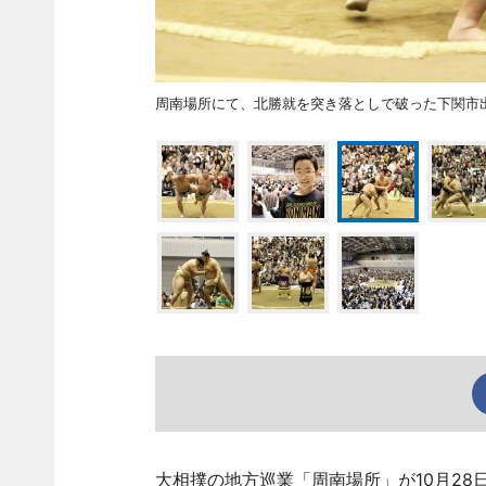
周南場所にて、北勝就を突き落としで破った下関市
大相撲の地方巡業「周南場所」が10月2