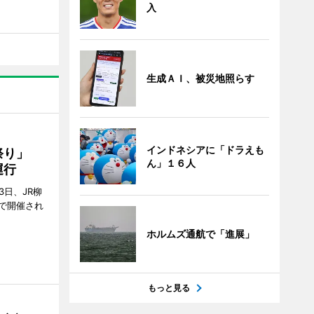
入
生成ＡＩ、被災地照らす
インドネシアに「ドラえも
ん祭り」
ん」１６人
運行
3日、JR柳
で開催され
ホルムズ通航で「進展」
もっと見る