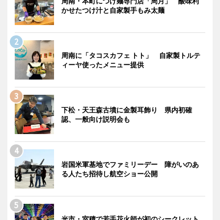
周南・本町につけ麺専門店「周月」 酸味利
かせたつけ汁と自家製手もみ太麺
周南に「タコスカフェ トト」 自家製トルテ
ィーヤ使ったメニュー提供
下松・天王森古墳に金製耳飾り 県内初確
認、一般向け説明会も
岩国米軍基地でファミリーデー 障がいのあ
る人たち招待し航空ショー公開
光市・室積で若手花火師が初のシークレット