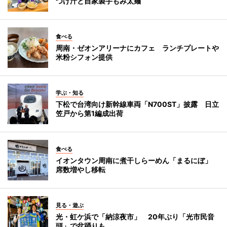
つけ汁と自家製手もみ太麺
食べる
周南・ゼオンアリーナにカフェ ランチプレートや
米粉シフォン提供
学ぶ・知る
下松で台湾向け新幹線車両「N700ST」披露 日立
笠戸から第1編成出荷
食べる
イオンタウン周南に煮干しらーめん「まるにぼ」
席数増やし移転
見る・遊ぶ
光・虹ケ浜で「納涼夜市」 20年ぶり「光市民音
頭」で盆踊りも