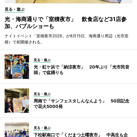
見る・遊ぶ
光・海商通りで「室積夜市」 飲食店など31店参
加、バブルショーも
ナイトイベント「室積夜市2026」が8月15日、海商通り周辺（光市室
積）で初開催される。
見る・遊ぶ
光・虹ケ浜で「納涼夜市」 20年ぶり「光市民音
頭」で盆踊りも
見る・遊ぶ
周南で「サンフェスタしんなんよう」 50回記念
で花火5000発
見る・遊ぶ
下松駅南口で「くだまつ土曜夜市」 中高生も企