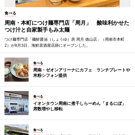
食べる
周南・本町につけ麺専門店「周月」 酸味利かせた
つけ汁と自家製手もみ太麺
つけ麺専門店「麺鮮醤油（しょうゆ）房 周月 徳山店」（周南市本町
2）が8月3日、海鮮居酒屋店跡にオープンした。
食べる
周南・ゼオンアリーナにカフェ ランチプレートや
米粉シフォン提供
食べる
イオンタウン周南に煮干しらーめん「まるにぼ」
席数増やし移転
食べる