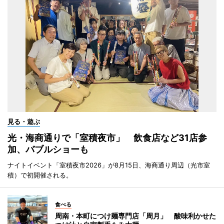
見る・遊ぶ
光・海商通りで「室積夜市」 飲食店など31店参
加、バブルショーも
ナイトイベント「室積夜市2026」が8月15日、海商通り周辺（光市室
積）で初開催される。
食べる
周南・本町につけ麺専門店「周月」 酸味利かせた