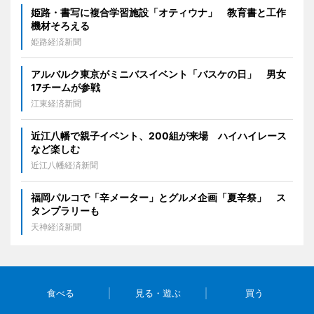
姫路・書写に複合学習施設「オティウナ」 教育書と工作
機材そろえる
姫路経済新聞
アルバルク東京がミニバスイベント「バスケの日」 男女
17チームが参戦
江東経済新聞
近江八幡で親子イベント、200組が来場 ハイハイレース
など楽しむ
近江八幡経済新聞
福岡パルコで「辛メーター」とグルメ企画「夏辛祭」 ス
タンプラリーも
天神経済新聞
食べる
見る・遊ぶ
買う