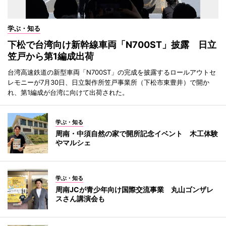
学ぶ・知る
下松で台湾向け新幹線車両「N700ST」披露 日立
笠戸から第1編成出荷
台湾高速鉄道の新型車両「N700ST」の完成を披露するロールアウトセ
レモニーが7月30日、日立製作所笠戸事業所（下松市東豊井）で開か
れ、第1編成が台湾に向けて出荷された。
学ぶ・知る
周南・中須自然の家で開所記念イベント 木工体験
やマルシェ
学ぶ・知る
周南JCが青少年向け国際交流事業 丸山ゴンザレ
スさん講演会も