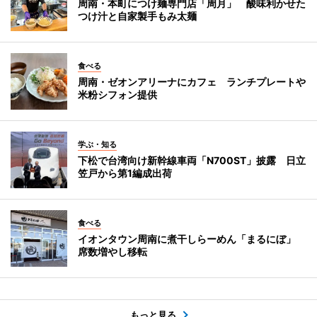
周南・本町につけ麺専門店「周月」 酸味利かせた
つけ汁と自家製手もみ太麺
食べる
周南・ゼオンアリーナにカフェ ランチプレートや
米粉シフォン提供
学ぶ・知る
下松で台湾向け新幹線車両「N700ST」披露 日立
笠戸から第1編成出荷
食べる
イオンタウン周南に煮干しらーめん「まるにぼ」
席数増やし移転
もっと見る