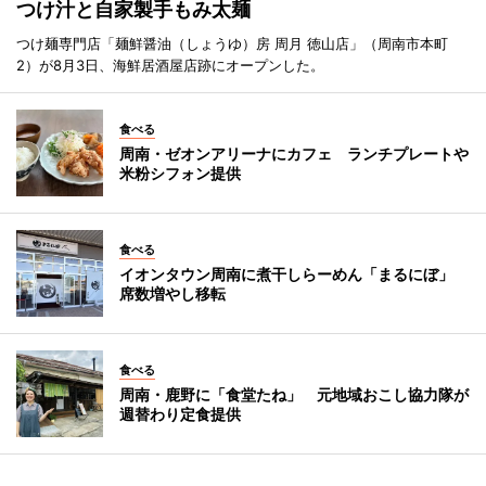
つけ汁と自家製手もみ太麺
つけ麺専門店「麺鮮醤油（しょうゆ）房 周月 徳山店」（周南市本町
2）が8月3日、海鮮居酒屋店跡にオープンした。
食べる
周南・ゼオンアリーナにカフェ ランチプレートや
米粉シフォン提供
食べる
イオンタウン周南に煮干しらーめん「まるにぼ」
席数増やし移転
食べる
周南・鹿野に「食堂たね」 元地域おこし協力隊が
週替わり定食提供