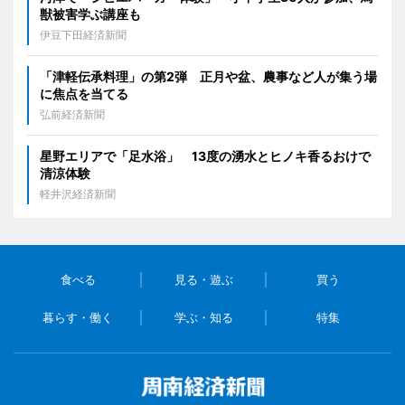
獣被害学ぶ講座も
伊豆下田経済新聞
「津軽伝承料理」の第2弾 正月や盆、農事など人が集う場
に焦点を当てる
弘前経済新聞
星野エリアで「足水浴」 13度の湧水とヒノキ香るおけで
清涼体験
軽井沢経済新聞
食べる
見る・遊ぶ
買う
暮らす・働く
学ぶ・知る
特集