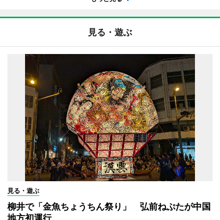
見る・遊ぶ
見る・遊ぶ
柳井で「金魚ちょうちん祭り」 弘前ねぷたが中国
地方初運行