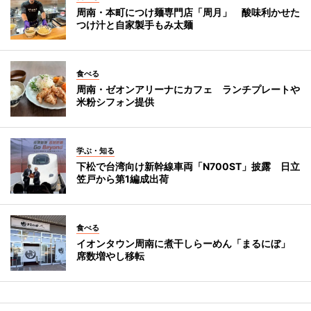
周南・本町につけ麺専門店「周月」 酸味利かせた
つけ汁と自家製手もみ太麺
食べる
周南・ゼオンアリーナにカフェ ランチプレートや
米粉シフォン提供
学ぶ・知る
下松で台湾向け新幹線車両「N700ST」披露 日立
笠戸から第1編成出荷
食べる
イオンタウン周南に煮干しらーめん「まるにぼ」
席数増やし移転