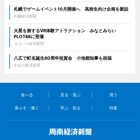
札幌でゲームイベント10月開催へ 高校生向け企画を新設
札幌経済新聞
火星を旅するVR体験アトラクション みなとみらい
PLOT48に登場
ヨコハマ経済新聞
八広で町名誕生60周年祝賀会 小池都知事も祝福
すみだ経済新聞
食べる
見る・遊ぶ
買う
暮らす・働く
学ぶ・知る
特集