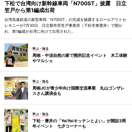
下松で台湾向け新幹線車両「N700ST」披露 日立
笠戸から第1編成出荷
台湾高速鉄道の新型車両「N700ST」の完成を披露するロールアウトセ
レモニーが7月30日、日立製作所笠戸事業所（下松市東豊井）で開か
れ、第1編成が台湾に向けて出荷された。
学ぶ・知る
周南・中須自然の家で開所記念イベント 木工体験
やマルシェ
学ぶ・知る
周南JCが青少年向け国際交流事業 丸山ゴンザレ
スさん講演会も
学ぶ・知る
下松・豊井の「YoiYoiキッチンとよい」が開設3周
年イベント 七夕コーナーも