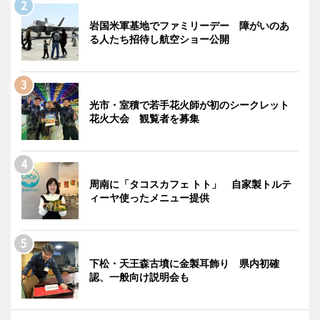
岩国米軍基地でファミリーデー 障がいのあ
る人たち招待し航空ショー公開
光市・室積で若手花火師が初のシークレット
花火大会 観覧者を募集
周南に「タコスカフェ トト」 自家製トルテ
ィーヤ使ったメニュー提供
下松・天王森古墳に金製耳飾り 県内初確
認、一般向け説明会も