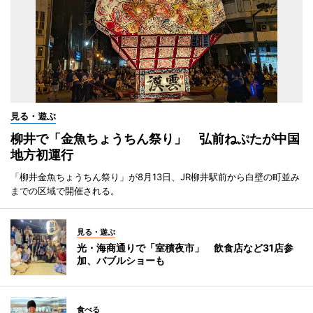
見る・遊ぶ
柳井で「金魚ちょうちん祭り」 弘前ねぷたが中国
地方初運行
「柳井金魚ちょうちん祭り」が8月13日、JR柳井駅前から白壁の町並み
までの区域で開催される。
見る・遊ぶ
光・海商通りで「室積夜市」 飲食店など31店参
加、バブルショーも
食べる