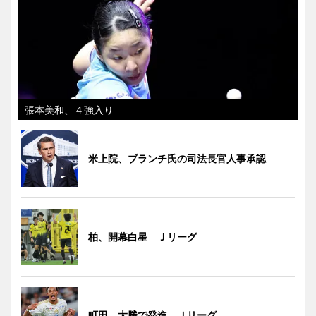
張本美和、４強入り
米上院、ブランチ氏の司法長官人事承認
柏、開幕白星 Ｊリーグ
町田、大勝で発進 Ｊリーグ