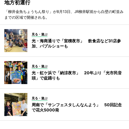
地方初運行
「柳井金魚ちょうちん祭り」が8月13日、JR柳井駅前から白壁の町並み
までの区域で開催される。
見る・遊ぶ
光・海商通りで「室積夜市」 飲食店など31店参
加、バブルショーも
見る・遊ぶ
光・虹ケ浜で「納涼夜市」 20年ぶり「光市民音
頭」で盆踊りも
見る・遊ぶ
周南で「サンフェスタしんなんよう」 50回記念
で花火5000発