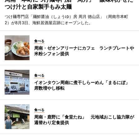
つけ汁と自家製手もみ太麺
つけ麺専門店「麺鮮醤油（しょうゆ）房 周月 徳山店」（周南市本町
2）が8月3日、海鮮居酒屋店跡にオープンした。
食べる
周南・ゼオンアリーナにカフェ ランチプレートや
米粉シフォン提供
食べる
イオンタウン周南に煮干しらーめん「まるにぼ」
席数増やし移転
食べる
周南・鹿野に「食堂たね」 元地域おこし協力隊が
週替わり定食提供