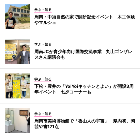
学ぶ・知る
周南・中須自然の家で開所記念イベント 木工体験
やマルシェ
学ぶ・知る
周南JCが青少年向け国際交流事業 丸山ゴンザレ
スさん講演会も
学ぶ・知る
下松・豊井の「YoiYoiキッチンとよい」が開設3周
年イベント 七夕コーナーも
学ぶ・知る
周南市美術博物館で「魯山人の宇宙」 県内初、陶
芸や書171点