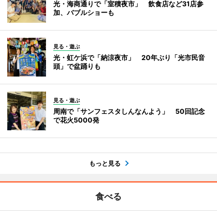
光・海商通りで「室積夜市」 飲食店など31店参
加、バブルショーも
見る・遊ぶ
光・虹ケ浜で「納涼夜市」 20年ぶり「光市民音
頭」で盆踊りも
見る・遊ぶ
周南で「サンフェスタしんなんよう」 50回記念
で花火5000発
もっと見る
食べる