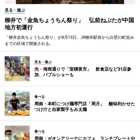
見る・遊ぶ
柳井で「金魚ちょうちん祭り」 弘前ねぷたが中国
地方初運行
「柳井金魚ちょうちん祭り」が8月13日、JR柳井駅前から白壁の町並み
までの区域で開催される。
見る・遊ぶ
光・海商通りで「室積夜市」 飲食店など31店参
加、バブルショーも
食べる
周南・本町につけ麺専門店「周月」 酸味利かせた
つけ汁と自家製手もみ太麺
食べる
周南・ゼオンアリーナにカフェ ランチプレートや