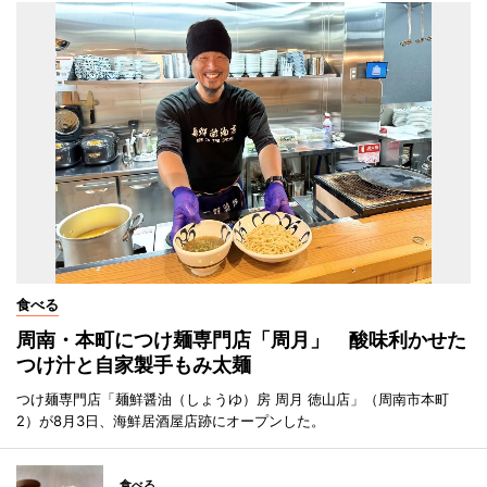
食べる
周南・本町につけ麺専門店「周月」 酸味利かせた
つけ汁と自家製手もみ太麺
つけ麺専門店「麺鮮醤油（しょうゆ）房 周月 徳山店」（周南市本町
2）が8月3日、海鮮居酒屋店跡にオープンした。
食べる