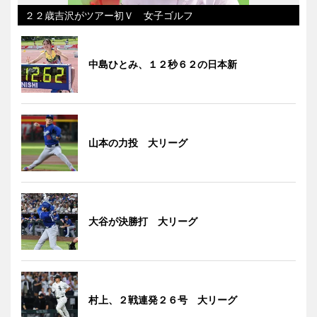
２２歳吉沢がツアー初Ｖ 女子ゴルフ
中島ひとみ、１２秒６２の日本新
山本の力投 大リーグ
大谷が決勝打 大リーグ
村上、２戦連発２６号 大リーグ