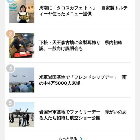
周南に「タコスカフェ トト」 自家製トルテ
ィーヤ使ったメニュー提供
下松・天王森古墳に金製耳飾り 県内初確
認、一般向け説明会も
米軍岩国基地で「フレンドシップデー」 雨
の中4万5000人来場
岩国米軍基地でファミリーデー 障がいのあ
る人たち招待し航空ショー公開
もっと見る