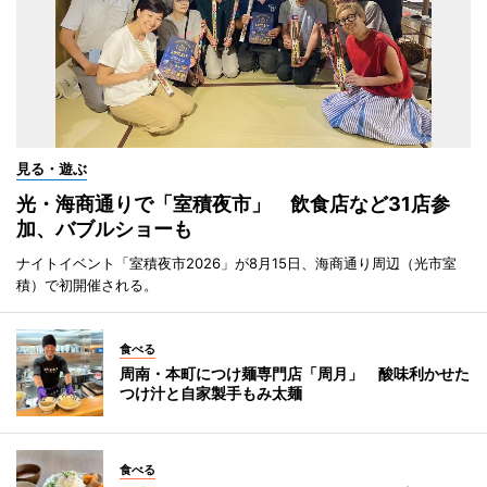
見る・遊ぶ
光・海商通りで「室積夜市」 飲食店など31店参
加、バブルショーも
ナイトイベント「室積夜市2026」が8月15日、海商通り周辺（光市室
積）で初開催される。
食べる
周南・本町につけ麺専門店「周月」 酸味利かせた
つけ汁と自家製手もみ太麺
食べる