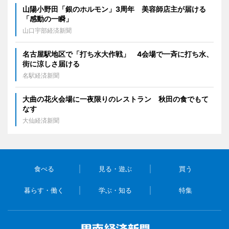
山陽小野田「銀のホルモン」3周年 美容師店主が届ける
「感動の一瞬」
山口宇部経済新聞
名古屋駅地区で「打ち水大作戦」 4会場で一斉に打ち水、
街に涼しさ届ける
名駅経済新聞
大曲の花火会場に一夜限りのレストラン 秋田の食でもて
なす
大仙経済新聞
食べる
見る・遊ぶ
買う
暮らす・働く
学ぶ・知る
特集