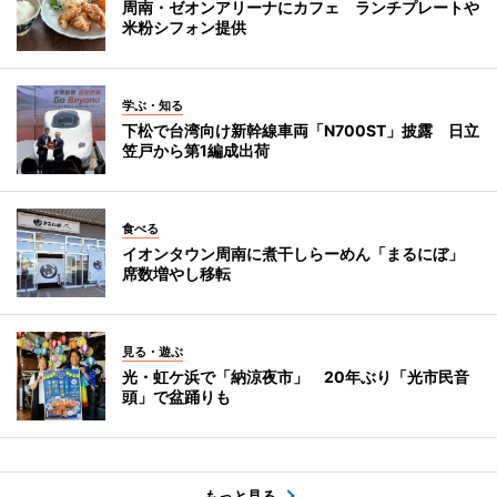
周南・ゼオンアリーナにカフェ ランチプレートや
米粉シフォン提供
学ぶ・知る
下松で台湾向け新幹線車両「N700ST」披露 日立
笠戸から第1編成出荷
食べる
イオンタウン周南に煮干しらーめん「まるにぼ」
席数増やし移転
見る・遊ぶ
光・虹ケ浜で「納涼夜市」 20年ぶり「光市民音
頭」で盆踊りも
もっと見る