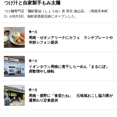
つけ汁と自家製手もみ太麺
つけ麺専門店「麺鮮醤油（しょうゆ）房 周月 徳山店」（周南市本町
2）が8月3日、海鮮居酒屋店跡にオープンした。
食べる
周南・ゼオンアリーナにカフェ ランチプレートや
米粉シフォン提供
食べる
イオンタウン周南に煮干しらーめん「まるにぼ」
席数増やし移転
食べる
周南・鹿野に「食堂たね」 元地域おこし協力隊が
週替わり定食提供