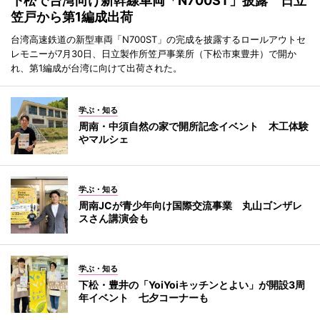
下松で台湾向け新幹線車両「N700ST」披露 日立
笠戸から第1編成出荷
台湾高速鉄道の新型車両「N700ST」の完成を披露するロールアウトセ
レモニーが7月30日、日立製作所笠戸事業所（下松市東豊井）で開か
れ、第1編成が台湾に向けて出荷された。
学ぶ・知る
周南・中須自然の家で開所記念イベント 木工体験
やマルシェ
学ぶ・知る
周南JCが青少年向け国際交流事業 丸山ゴンザレ
スさん講演会も
学ぶ・知る
下松・豊井の「YoiYoiキッチンとよい」が開設3周
年イベント 七夕コーナーも