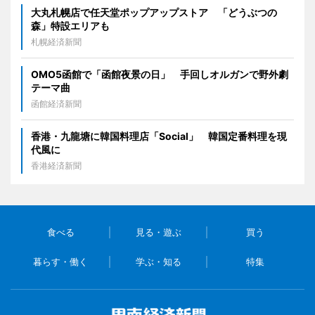
大丸札幌店で任天堂ポップアップストア 「どうぶつの
森」特設エリアも
札幌経済新聞
OMO5函館で「函館夜景の日」 手回しオルガンで野外劇
テーマ曲
函館経済新聞
香港・九龍塘に韓国料理店「Social」 韓国定番料理を現
代風に
香港経済新聞
食べる
見る・遊ぶ
買う
暮らす・働く
学ぶ・知る
特集