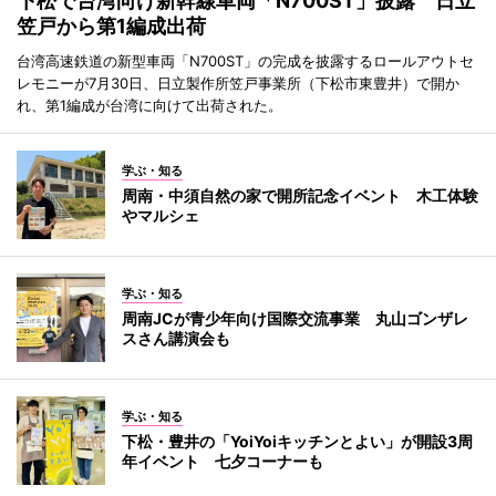
下松で台湾向け新幹線車両「N700ST」披露 日立
笠戸から第1編成出荷
台湾高速鉄道の新型車両「N700ST」の完成を披露するロールアウトセ
レモニーが7月30日、日立製作所笠戸事業所（下松市東豊井）で開か
れ、第1編成が台湾に向けて出荷された。
学ぶ・知る
周南・中須自然の家で開所記念イベント 木工体験
やマルシェ
学ぶ・知る
周南JCが青少年向け国際交流事業 丸山ゴンザレ
スさん講演会も
学ぶ・知る
下松・豊井の「YoiYoiキッチンとよい」が開設3周
年イベント 七夕コーナーも