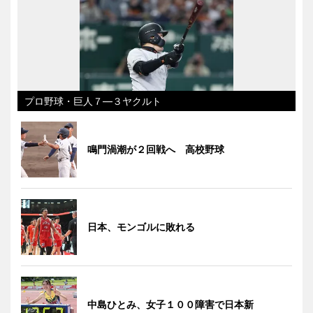
プロ野球・巨人７―３ヤクルト
鳴門渦潮が２回戦へ 高校野球
日本、モンゴルに敗れる
中島ひとみ、女子１００障害で日本新