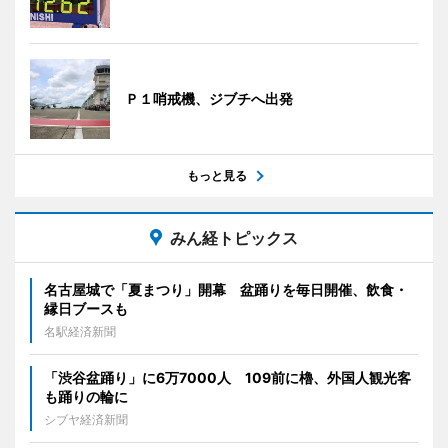
Ｐ１哨戒機、ジブチへ出発
もっと見る
みん経トピックス
名古屋城で「夏まつり」開幕 盆踊りを毎日開催、飲食・
縁日ブースも
名駅経済新聞
「渋谷盆踊り」に6万7000人 109前に櫓、外国人観光客
も踊りの輪に
シブヤ経済新聞