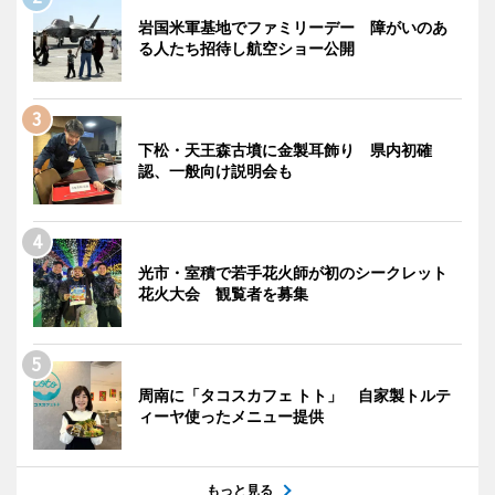
岩国米軍基地でファミリーデー 障がいのあ
る人たち招待し航空ショー公開
下松・天王森古墳に金製耳飾り 県内初確
認、一般向け説明会も
光市・室積で若手花火師が初のシークレット
花火大会 観覧者を募集
周南に「タコスカフェ トト」 自家製トルテ
ィーヤ使ったメニュー提供
もっと見る