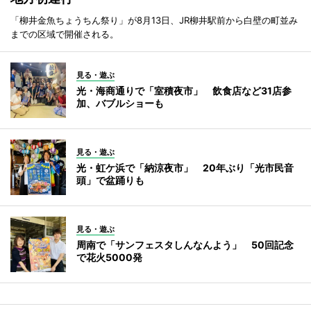
「柳井金魚ちょうちん祭り」が8月13日、JR柳井駅前から白壁の町並み
までの区域で開催される。
見る・遊ぶ
光・海商通りで「室積夜市」 飲食店など31店参
加、バブルショーも
見る・遊ぶ
光・虹ケ浜で「納涼夜市」 20年ぶり「光市民音
頭」で盆踊りも
見る・遊ぶ
周南で「サンフェスタしんなんよう」 50回記念
で花火5000発