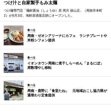
つけ汁と自家製手もみ太麺
つけ麺専門店「麺鮮醤油（しょうゆ）房 周月 徳山店」（周南市本町
2）が8月3日、海鮮居酒屋店跡にオープンした。
食べる
周南・ゼオンアリーナにカフェ ランチプレートや
米粉シフォン提供
食べる
イオンタウン周南に煮干しらーめん「まるにぼ」
席数増やし移転
食べる
周南・鹿野に「食堂たね」 元地域おこし協力隊が
週替わり定食提供