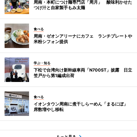
周南・本町につけ麺専門店「周月」 酸味利かせた
つけ汁と自家製手もみ太麺
食べる
周南・ゼオンアリーナにカフェ ランチプレートや
米粉シフォン提供
学ぶ・知る
下松で台湾向け新幹線車両「N700ST」披露 日立
笠戸から第1編成出荷
食べる
イオンタウン周南に煮干しらーめん「まるにぼ」
席数増やし移転
もっと見る