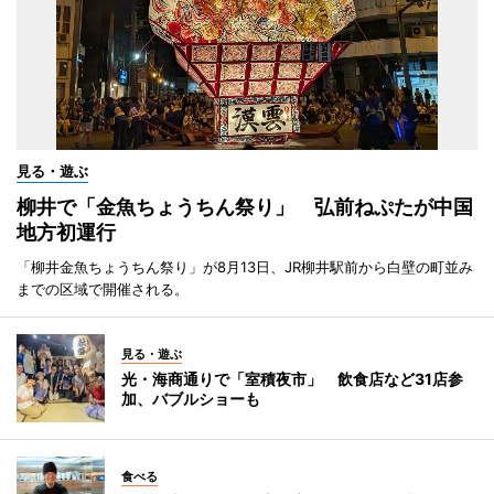
見る・遊ぶ
柳井で「金魚ちょうちん祭り」 弘前ねぷたが中国
地方初運行
「柳井金魚ちょうちん祭り」が8月13日、JR柳井駅前から白壁の町並み
までの区域で開催される。
見る・遊ぶ
光・海商通りで「室積夜市」 飲食店など31店参
加、バブルショーも
食べる