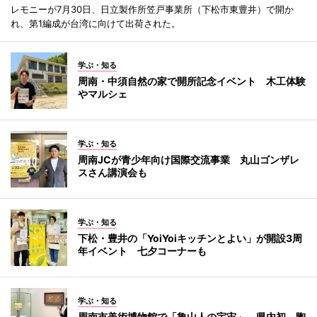
レモニーが7月30日、日立製作所笠戸事業所（下松市東豊井）で開か
れ、第1編成が台湾に向けて出荷された。
学ぶ・知る
周南・中須自然の家で開所記念イベント 木工体験
やマルシェ
学ぶ・知る
周南JCが青少年向け国際交流事業 丸山ゴンザレ
スさん講演会も
学ぶ・知る
下松・豊井の「YoiYoiキッチンとよい」が開設3周
年イベント 七夕コーナーも
学ぶ・知る
周南市美術博物館で「魯山人の宇宙」 県内初、陶