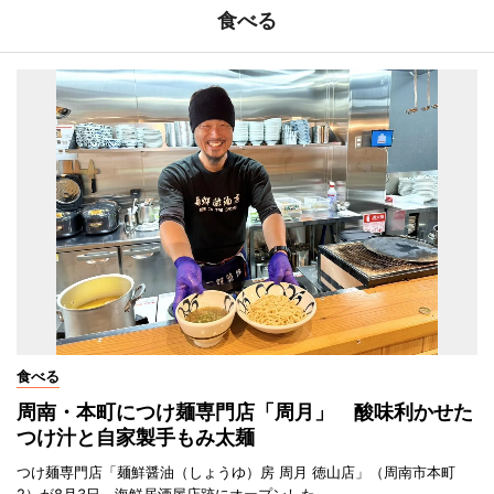
食べる
食べる
周南・本町につけ麺専門店「周月」 酸味利かせた
つけ汁と自家製手もみ太麺
つけ麺専門店「麺鮮醤油（しょうゆ）房 周月 徳山店」（周南市本町
2）が8月3日、海鮮居酒屋店跡にオープンした。