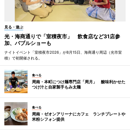
見る・遊ぶ
光・海商通りで「室積夜市」 飲食店など31店参
加、バブルショーも
ナイトイベント「室積夜市2026」が8月15日、海商通り周辺（光市室
積）で初開催される。
食べる
周南・本町につけ麺専門店「周月」 酸味利かせた
つけ汁と自家製手もみ太麺
食べる
周南・ゼオンアリーナにカフェ ランチプレートや
米粉シフォン提供