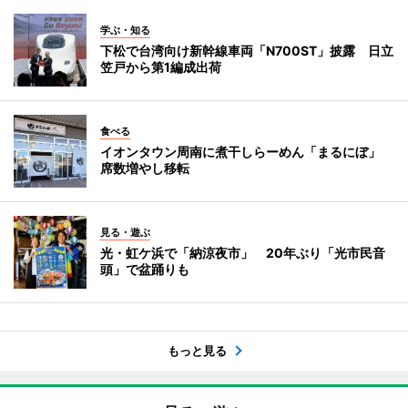
学ぶ・知る
下松で台湾向け新幹線車両「N700ST」披露 日立
笠戸から第1編成出荷
食べる
イオンタウン周南に煮干しらーめん「まるにぼ」
席数増やし移転
見る・遊ぶ
光・虹ケ浜で「納涼夜市」 20年ぶり「光市民音
頭」で盆踊りも
もっと見る