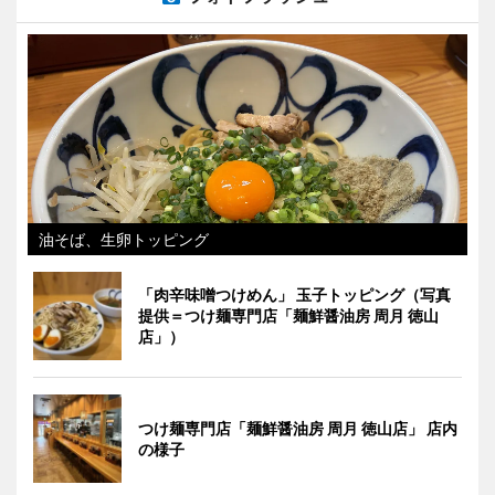
油そば、生卵トッピング
「肉辛味噌つけめん」 玉子トッピング（写真
提供＝つけ麺専門店「麺鮮醤油房 周月 徳山
店」）
つけ麺専門店「麺鮮醤油房 周月 徳山店」 店内
の様子