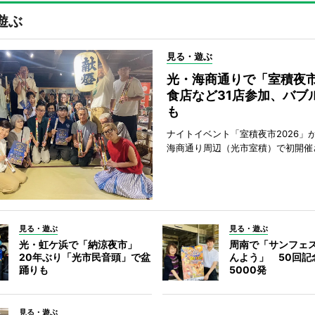
遊ぶ
見る・遊ぶ
光・海商通りで「室積夜
食店など31店参加、バブ
も
ナイトイベント「室積夜市2026」が
海商通り周辺（光市室積）で初開催
見る・遊ぶ
見る・遊ぶ
光・虹ケ浜で「納涼夜市」
周南で「サンフェ
20年ぶり「光市民音頭」で盆
んよう」 50回記
踊りも
5000発
見る・遊ぶ