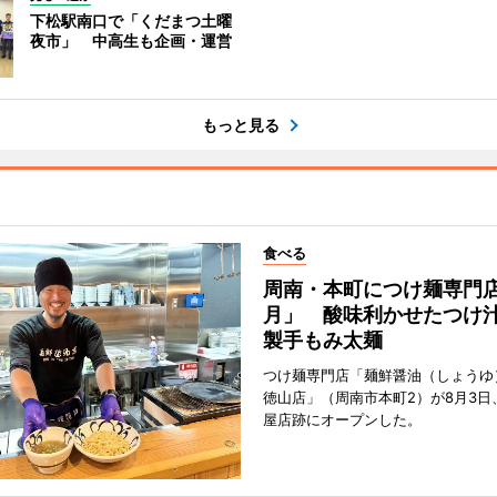
下松駅南口で「くだまつ土曜
夜市」 中高生も企画・運営
もっと見る
食べる
周南・本町につけ麺専門
月」 酸味利かせたつけ
製手もみ太麺
つけ麺専門店「麺鮮醤油（しょうゆ
徳山店」（周南市本町2）が8月3日
屋店跡にオープンした。