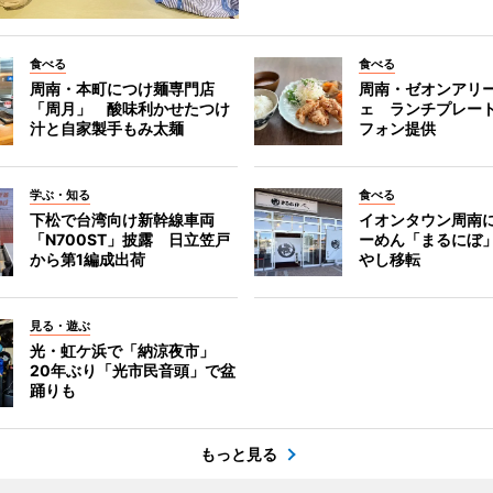
食べる
食べる
周南・本町につけ麺専門店
周南・ゼオンアリ
「周月」 酸味利かせたつけ
ェ ランチプレー
汁と自家製手もみ太麺
フォン提供
学ぶ・知る
食べる
下松で台湾向け新幹線車両
イオンタウン周南
「N700ST」披露 日立笠戸
ーめん「まるにぼ
から第1編成出荷
やし移転
見る・遊ぶ
光・虹ケ浜で「納涼夜市」
20年ぶり「光市民音頭」で盆
踊りも
もっと見る