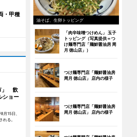
両・甲種
油そば、生卵トッピング
「肉辛味噌つけめん」 玉子
トッピング（写真提供＝つ
け麺専門店「麺鮮醤油房 周
月 徳山店」）
つけ麺専門店「麺鮮醤油房
周月 徳山店」 店内の様子
市」 飲
ルショー
つけ麺専門店「麺鮮醤油房
周月 徳山店」 店内の様子
8月15日、
される。