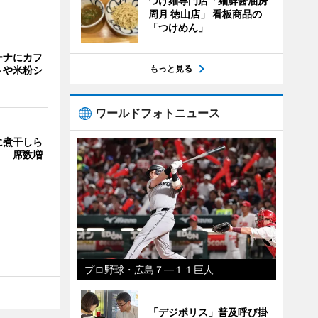
つけ麺専門店「麺鮮醤油房
周月 徳山店」 看板商品の
「つけめん」
ーナにカフ
もっと見る
トや米粉シ
ワールドフォトニュース
に煮干しら
」 席数増
プロ野球・広島７―１１巨人
「デジポリス」普及呼び掛