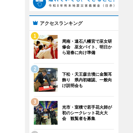
アクセスランキング
周南・遠石八幡宮で巫女研
修会 巫女バイト、明日か
ら迎春に向け準備
下松・天王森古墳に金製耳
飾り 県内初確認、一般向
け説明会も
光市・室積で若手花火師が
初のシークレット花火大
会 観覧者を募集