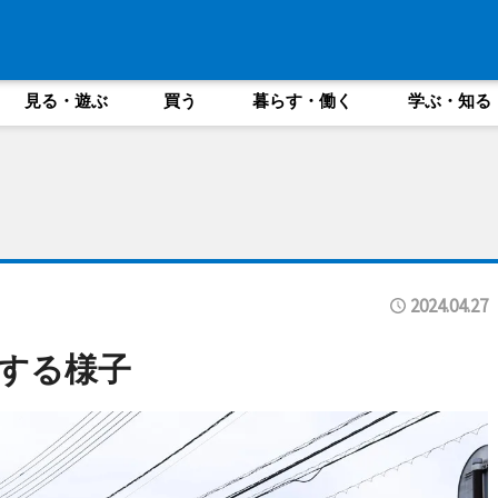
見る・遊ぶ
買う
暮らす・働く
学ぶ・知る
2024.04.27
する様子