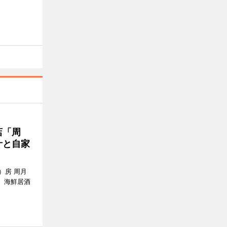
店「周
汁と自家
）房 周月
、海鮮居酒