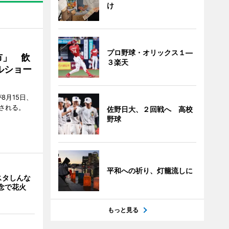
け
プロ野球・オリックス１―
市」 飲
３楽天
ルショー
8月15日、
される。
佐野日大、２回戦へ 高校
野球
平和への祈り、灯籠流しに
スタしんな
念で花火
もっと見る