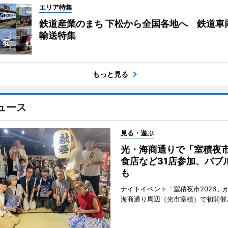
エリア特集
鉄道産業のまち 下松から全国各地へ 鉄道車
輸送特集
もっと見る
ュース
見る・遊ぶ
光・海商通りで「室積夜
食店など31店参加、バブ
も
ナイトイベント「室積夜市2026」が
海商通り周辺（光市室積）で初開催