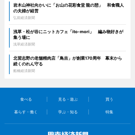
岩木山神社向かいに「お山の花彩食堂 龍の憩」 和食職人
の夫婦が経営
弘前経済新聞
浅草・松が谷にニットカフェ「ito-mori」 編み物好きが
集う場に
浅草経済新聞
北習志野の老舗精肉店「鳥吉」が創業170周年 幕末から
続くのれん守る
船橋経済新聞
食べる
見る・遊ぶ
買う
暮らす・働く
学ぶ・知る
特集