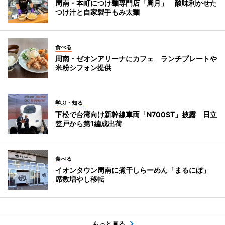
周南・本町につけ麺専門店「周月」 酸味利かせた
つけ汁と自家製手もみ太麺
食べる
周南・ゼオンアリーナにカフェ ランチプレートや
米粉シフォン提供
学ぶ・知る
下松で台湾向け新幹線車両「N700ST」披露 日立
笠戸から第1編成出荷
食べる
イオンタウン周南に煮干しらーめん「まるにぼ」
席数増やし移転
もっと見る