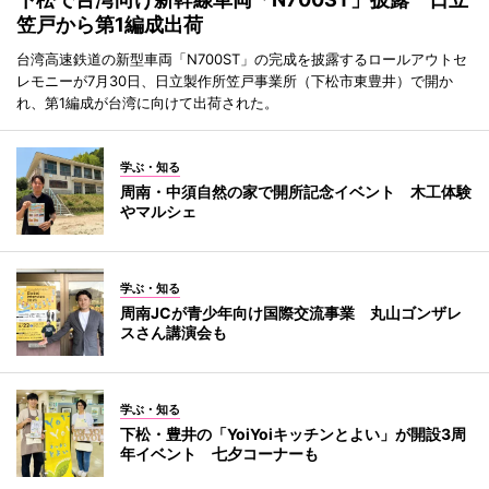
笠戸から第1編成出荷
台湾高速鉄道の新型車両「N700ST」の完成を披露するロールアウトセ
レモニーが7月30日、日立製作所笠戸事業所（下松市東豊井）で開か
れ、第1編成が台湾に向けて出荷された。
学ぶ・知る
周南・中須自然の家で開所記念イベント 木工体験
やマルシェ
学ぶ・知る
周南JCが青少年向け国際交流事業 丸山ゴンザレ
スさん講演会も
学ぶ・知る
下松・豊井の「YoiYoiキッチンとよい」が開設3周
年イベント 七夕コーナーも