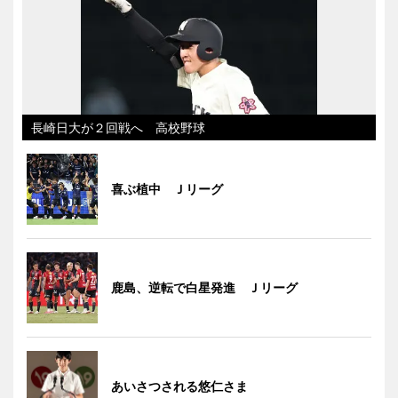
長崎日大が２回戦へ 高校野球
喜ぶ植中 Ｊリーグ
鹿島、逆転で白星発進 Ｊリーグ
あいさつされる悠仁さま