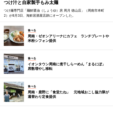
つけ汁と自家製手もみ太麺
つけ麺専門店「麺鮮醤油（しょうゆ）房 周月 徳山店」（周南市本町
2）が8月3日、海鮮居酒屋店跡にオープンした。
食べる
周南・ゼオンアリーナにカフェ ランチプレートや
米粉シフォン提供
食べる
イオンタウン周南に煮干しらーめん「まるにぼ」
席数増やし移転
食べる
周南・鹿野に「食堂たね」 元地域おこし協力隊が
週替わり定食提供