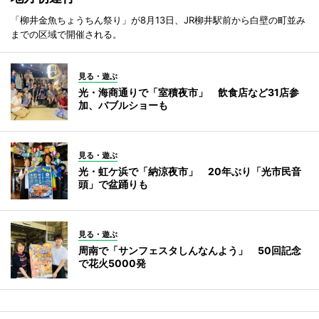
「柳井金魚ちょうちん祭り」が8月13日、JR柳井駅前から白壁の町並み
までの区域で開催される。
見る・遊ぶ
光・海商通りで「室積夜市」 飲食店など31店参
加、バブルショーも
見る・遊ぶ
光・虹ケ浜で「納涼夜市」 20年ぶり「光市民音
頭」で盆踊りも
見る・遊ぶ
周南で「サンフェスタしんなんよう」 50回記念
で花火5000発