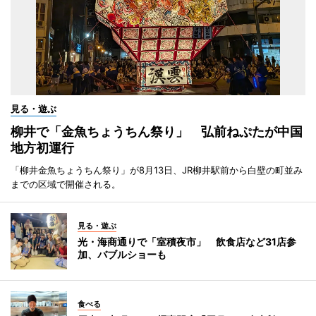
見る・遊ぶ
柳井で「金魚ちょうちん祭り」 弘前ねぷたが中国
地方初運行
「柳井金魚ちょうちん祭り」が8月13日、JR柳井駅前から白壁の町並み
までの区域で開催される。
見る・遊ぶ
光・海商通りで「室積夜市」 飲食店など31店参
加、バブルショーも
食べる