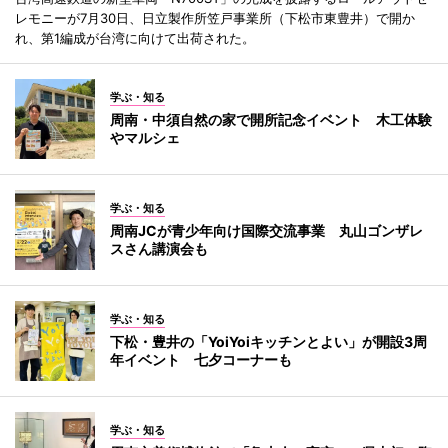
レモニーが7月30日、日立製作所笠戸事業所（下松市東豊井）で開か
れ、第1編成が台湾に向けて出荷された。
学ぶ・知る
周南・中須自然の家で開所記念イベント 木工体験
やマルシェ
学ぶ・知る
周南JCが青少年向け国際交流事業 丸山ゴンザレ
スさん講演会も
学ぶ・知る
下松・豊井の「YoiYoiキッチンとよい」が開設3周
年イベント 七夕コーナーも
学ぶ・知る