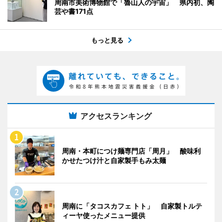
周南市美術博物館で「魯山人の宇宙」 県内初、陶
芸や書171点
もっと見る
アクセスランキング
周南・本町につけ麺専門店「周月」 酸味利
かせたつけ汁と自家製手もみ太麺
周南に「タコスカフェ トト」 自家製トルテ
ィーヤ使ったメニュー提供