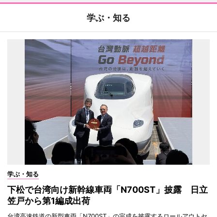
学ぶ・知る
学ぶ・知る
下松で台湾向け新幹線車両「N700ST」披露 日立
笠戸から第1編成出荷
台湾高速鉄道の新型車両「N700ST」の完成を披露するロールアウトセ