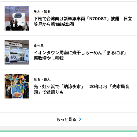
学ぶ・知る
下松で台湾向け新幹線車両「N700ST」披露 日立
笠戸から第1編成出荷
食べる
イオンタウン周南に煮干しらーめん「まるにぼ」
席数増やし移転
見る・遊ぶ
光・虹ケ浜で「納涼夜市」 20年ぶり「光市民音
頭」で盆踊りも
もっと見る