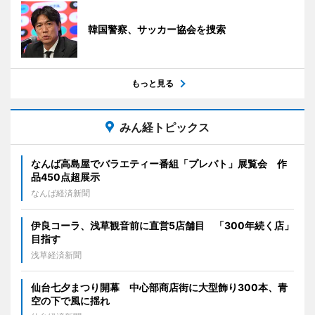
韓国警察、サッカー協会を捜索
もっと見る
みん経トピックス
なんば高島屋でバラエティー番組「プレバト」展覧会 作
品450点超展示
なんば経済新聞
伊良コーラ、浅草観音前に直営5店舗目 「300年続く店」
目指す
浅草経済新聞
仙台七夕まつり開幕 中心部商店街に大型飾り300本、青
空の下で風に揺れ