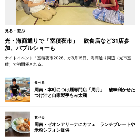
見る・遊ぶ
光・海商通りで「室積夜市」 飲食店など31店参
加、バブルショーも
ナイトイベント「室積夜市2026」が8月15日、海商通り周辺（光市室
積）で初開催される。
食べる
周南・本町につけ麺専門店「周月」 酸味利かせた
つけ汁と自家製手もみ太麺
食べる
周南・ゼオンアリーナにカフェ ランチプレートや
米粉シフォン提供