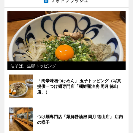
フォトフラッシュ
油そば、生卵トッピング
「肉辛味噌つけめん」 玉子トッピング（写真
提供＝つけ麺専門店「麺鮮醤油房 周月 徳山
店」）
つけ麺専門店「麺鮮醤油房 周月 徳山店」 店内
の様子