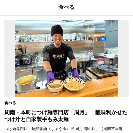
食べる
食べる
周南・本町につけ麺専門店「周月」 酸味利かせた
つけ汁と自家製手もみ太麺
つけ麺専門店「麺鮮醤油（しょうゆ）房 周月 徳山店」（周南市本町