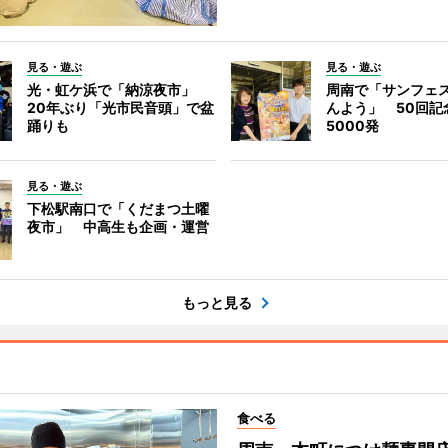
見る・遊ぶ
見る・遊ぶ
光・虹ケ浜で「納涼夜市」
周南で「サンフェ
20年ぶり「光市民音頭」で盆
んよう」 50回記
踊りも
5000発
見る・遊ぶ
下松駅南口で「くだまつ土曜
夜市」 中高生も企画・運営
もっと見る
食べる