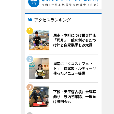
アクセスランキング
周南・本町につけ麺専門店
「周月」 酸味利かせたつ
け汁と自家製手もみ太麺
周南に「タコスカフェ ト
ト」 自家製トルティーヤ
使ったメニュー提供
下松・天王森古墳に金製耳
飾り 県内初確認、一般向
け説明会も