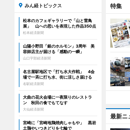
みん経トピックス
特集
松本のカフェギャラリーで「山と雷鳥
展」 山への思いを表現した作品350点
松本経済新聞
山陽小野田「銀のホルモン」3周年 美
容師店主が届ける「感動の一瞬」
山口宇部経済新聞
名古屋駅地区で「打ち水大作戦」 4会
場で一斉に打ち水、街に涼しさ届ける
名駅経済新聞
大曲の花火会場に一夜限りのレストラ
ン 秋田の食でもてなす
大仙経済新聞
最新ニ
宮崎に「宮崎地鶏焼肉しゃもや」 黒岩
土鶏やいつきどりを七輪で