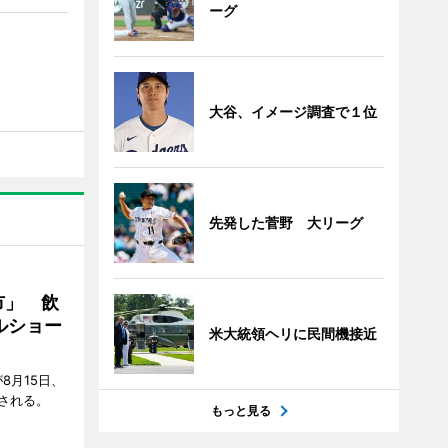
ーグ
大谷、イメージ調査で１位
先発した菅野 大リーグ
市」 飲
ルショー
米大統領ヘリに民間機接近
8月15日、
される。
もっと見る