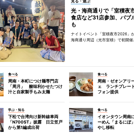
見る・遊ぶ
光・海商通りで「室積夜
食店など31店参加、バブ
も
ナイトイベント「室積夜市2026」が
海商通り周辺（光市室積）で初開催
食べる
食べる
周南・本町につけ麺専門店
周南・ゼオンアリ
「周月」 酸味利かせたつけ
ェ ランチプレー
汁と自家製手もみ太麺
フォン提供
学ぶ・知る
食べる
下松で台湾向け新幹線車両
イオンタウン周南
「N700ST」披露 日立笠戸
ーめん「まるにぼ
から第1編成出荷
やし移転