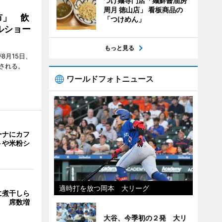
つけ麺専門店「麺鮮醤油房
周月 徳山店」 看板商品の
市」 飲
「つけめん」
ルショー
もっと見る
8月15日、
される。
ワールドフォトニュース
ーナにカフ
トや米粉シ
適時打を放つ岡本 大リーグ
に煮干しら
」 席数増
大谷、今季初の２発 大リ