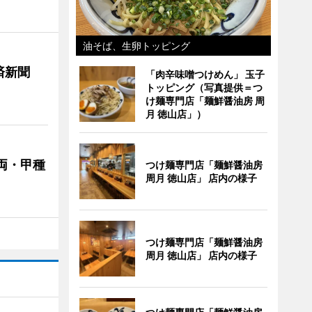
油そば、生卵トッピング
済新聞
「肉辛味噌つけめん」 玉子
トッピング（写真提供＝つ
け麺専門店「麺鮮醤油房 周
月 徳山店」）
両・甲種
つけ麺専門店「麺鮮醤油房
周月 徳山店」 店内の様子
つけ麺専門店「麺鮮醤油房
周月 徳山店」 店内の様子