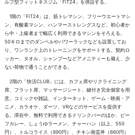
ルフ型フィットネスジム「FiT24」を併設する。
1階の「FiT24」は、筋トレマシン、フリーウエートマシ
ン、有酸素マシン、ハンマーストレングスなど、初心者か
ら中・上級者まで幅広く利用できるマシンをそろえる。
50キロまでのダンベルやパワーラックなども設置してお
り、ワンランク上のトレーニングをサポートする。契約ロ
ッカー、タオル、シャンプーなどアメニティーも備え、少
ない荷物で通うことができる。
2階の「快活CLUB」には、カフェ席やリクライニング
席、フラット席、マッサージシート、鍵付き完全個室を用
意。コミックや雑誌、インターネット、ゲーム・映画・ア
ニメ、カラオケ、ダーツ、VRなどのサービスを提供す
る。滞在中、無料で利用できるドリンクバーのほか、ビー
フカレー、しょうゆラーメン、チャーハン（以上、550
円）、トルコライス（990円）、チキン南蛮丼（660円）