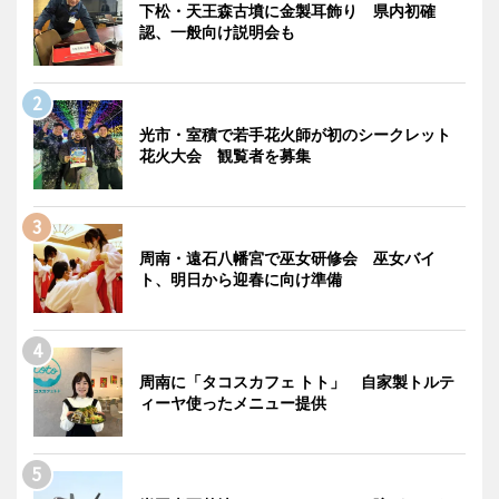
下松・天王森古墳に金製耳飾り 県内初確
認、一般向け説明会も
光市・室積で若手花火師が初のシークレット
花火大会 観覧者を募集
周南・遠石八幡宮で巫女研修会 巫女バイ
ト、明日から迎春に向け準備
周南に「タコスカフェ トト」 自家製トルテ
ィーヤ使ったメニュー提供