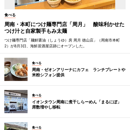
食べる
周南・本町につけ麺専門店「周月」 酸味利かせた
つけ汁と自家製手もみ太麺
つけ麺専門店「麺鮮醤油（しょうゆ）房 周月 徳山店」（周南市本町
2）が8月3日、海鮮居酒屋店跡にオープンした。
食べる
周南・ゼオンアリーナにカフェ ランチプレートや
米粉シフォン提供
食べる
イオンタウン周南に煮干しらーめん「まるにぼ」
席数増やし移転
食べる