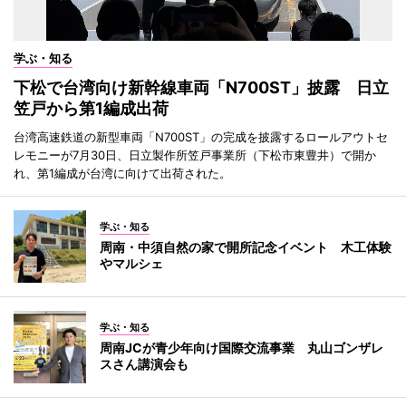
学ぶ・知る
下松で台湾向け新幹線車両「N700ST」披露 日立
笠戸から第1編成出荷
台湾高速鉄道の新型車両「N700ST」の完成を披露するロールアウトセ
レモニーが7月30日、日立製作所笠戸事業所（下松市東豊井）で開か
れ、第1編成が台湾に向けて出荷された。
学ぶ・知る
周南・中須自然の家で開所記念イベント 木工体験
やマルシェ
学ぶ・知る
周南JCが青少年向け国際交流事業 丸山ゴンザレ
スさん講演会も