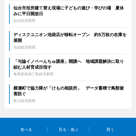
仙台市役所建て替え現場に子どもの遊び・学びの場 夏休
みに平日開放日
仙台経済新聞
ディスクユニオン池袋店が移転オープン 約5万枚の在庫を
展開
池袋経済新聞
「与論イノベーんちゅ講座」開講へ 地域課題解決に取り
組む人材育成目指す
奄美群島南三島経済新聞
横瀬町で協力隊が「けもの相談所」 データ蓄積で鳥獣被
害防ぐ
秩父経済新聞
食べる
見る・遊ぶ
買う