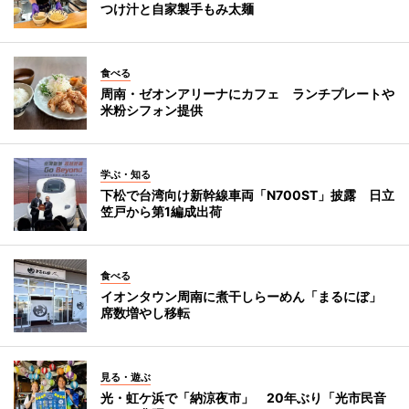
つけ汁と自家製手もみ太麺
食べる
周南・ゼオンアリーナにカフェ ランチプレートや
米粉シフォン提供
学ぶ・知る
下松で台湾向け新幹線車両「N700ST」披露 日立
笠戸から第1編成出荷
食べる
イオンタウン周南に煮干しらーめん「まるにぼ」
席数増やし移転
見る・遊ぶ
光・虹ケ浜で「納涼夜市」 20年ぶり「光市民音