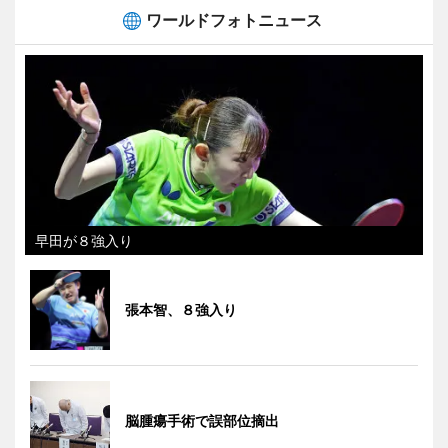
ワールドフォトニュース
早田が８強入り
張本智、８強入り
脳腫瘍手術で誤部位摘出