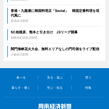
香港・九龍塘に韓国料理店「Social」 韓国定番料理を現
代風に
香港経済新聞
SC相模原、熊本と引き分け J3リーグ開幕
相模原町田経済新聞
関門海峡花火大会、無料エリアなしの門司側をライブ配信
小倉経済新聞
食べる
見る・遊ぶ
買う
暮らす・働く
学ぶ・知る
特集