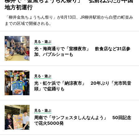
柳井で「金魚ちょうちん祭り」 弘前ねぷたが中国
地方初運行
「柳井金魚ちょうちん祭り」が8月13日、JR柳井駅前から白壁の町並み
までの区域で開催される。
見る・遊ぶ
光・海商通りで「室積夜市」 飲食店など31店参
加、バブルショーも
見る・遊ぶ
光・虹ケ浜で「納涼夜市」 20年ぶり「光市民音
頭」で盆踊りも
見る・遊ぶ
周南で「サンフェスタしんなんよう」 50回記念
で花火5000発