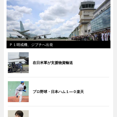
Ｐ１哨戒機、ジブチへ出発
在日米軍が支援物資輸送
プロ野球・日本ハム１―０楽天