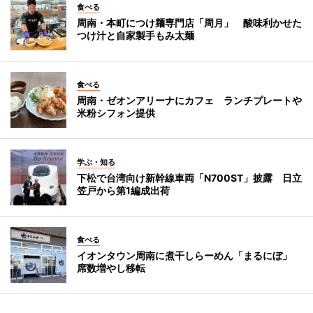
食べる
周南・本町につけ麺専門店「周月」 酸味利かせた
つけ汁と自家製手もみ太麺
食べる
周南・ゼオンアリーナにカフェ ランチプレートや
米粉シフォン提供
学ぶ・知る
下松で台湾向け新幹線車両「N700ST」披露 日立
笠戸から第1編成出荷
食べる
イオンタウン周南に煮干しらーめん「まるにぼ」
席数増やし移転