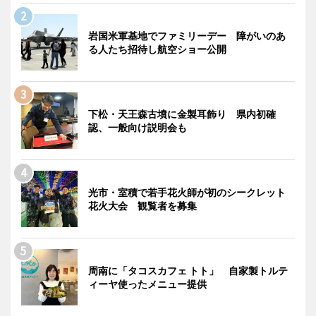
岩国米軍基地でファミリーデー 障がいのあ
る人たち招待し航空ショー公開
下松・天王森古墳に金製耳飾り 県内初確
認、一般向け説明会も
光市・室積で若手花火師が初のシークレット
花火大会 観覧者を募集
周南に「タコスカフェ トト」 自家製トルテ
ィーヤ使ったメニュー提供