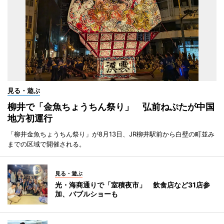
見る・遊ぶ
柳井で「金魚ちょうちん祭り」 弘前ねぷたが中国
地方初運行
「柳井金魚ちょうちん祭り」が8月13日、JR柳井駅前から白壁の町並み
までの区域で開催される。
見る・遊ぶ
光・海商通りで「室積夜市」 飲食店など31店参
加、バブルショーも