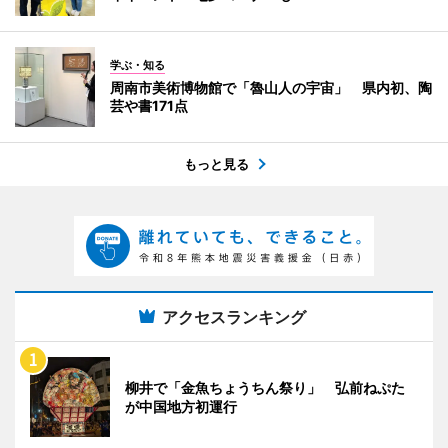
学ぶ・知る
周南市美術博物館で「魯山人の宇宙」 県内初、陶
芸や書171点
もっと見る
アクセスランキング
柳井で「金魚ちょうちん祭り」 弘前ねぷた
が中国地方初運行