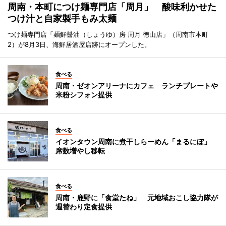
周南・本町につけ麺専門店「周月」 酸味利かせた
つけ汁と自家製手もみ太麺
つけ麺専門店「麺鮮醤油（しょうゆ）房 周月 徳山店」（周南市本町
2）が8月3日、海鮮居酒屋店跡にオープンした。
食べる
周南・ゼオンアリーナにカフェ ランチプレートや
米粉シフォン提供
食べる
イオンタウン周南に煮干しらーめん「まるにぼ」
席数増やし移転
食べる
周南・鹿野に「食堂たね」 元地域おこし協力隊が
週替わり定食提供