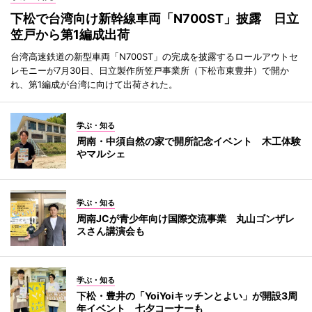
下松で台湾向け新幹線車両「N700ST」披露 日立
笠戸から第1編成出荷
台湾高速鉄道の新型車両「N700ST」の完成を披露するロールアウトセ
レモニーが7月30日、日立製作所笠戸事業所（下松市東豊井）で開か
れ、第1編成が台湾に向けて出荷された。
学ぶ・知る
周南・中須自然の家で開所記念イベント 木工体験
やマルシェ
学ぶ・知る
周南JCが青少年向け国際交流事業 丸山ゴンザレ
スさん講演会も
学ぶ・知る
下松・豊井の「YoiYoiキッチンとよい」が開設3周
年イベント 七夕コーナーも